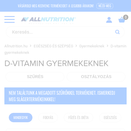
VÁSÁROLD MEG KEDVENC TERMÉKEIDET A LEGJOBB ÁRAKON!
NÉZD MEG
Allnutrition.hu
EGÉSZSÉG ÉS SZÉPSÉG
Gyermekeknek
D-vitamin
gyermekeknek
D-VITAMIN GYERMEKEKNEK
SZŰRÉS
OSZTÁLYOZÁS
NEM TALÁLTUNK A MEGADOTT SZŰRŐKKEL TERMÉKEKET. ISMERKEDJ
MEG SLÁGERTERMÉKEINKKEL!
MINDEGYIK
FOGYÁS
FŐZÉS ÉS DIÉTA
EGÉSZSÉG