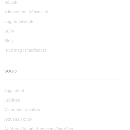
Rólunk
Adatvédelmi irányelvek
Jogi tudnivalók
GDPR
Blog
Hívd meg ismerősödet
SÚGÓ
Súgó oldal
Szállítás
Vásárlási szabályzat
Aktuális akciók
Az étrend-kiegészítés megválasztása