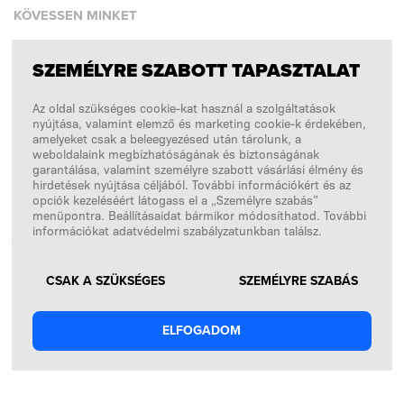
KÖVESSEN MINKET
SZEMÉLYRE SZABOTT TAPASZTALAT
Facebook
Az oldal szükséges cookie-kat használ a szolgáltatások
Instagram
nyújtása, valamint elemző és marketing cookie-k érdekében,
Copyright © 2026
SFD S. A.
amelyeket csak a beleegyezésed után tárolunk, a
weboldalaink megbízhatóságának és biztonságának
garantálása, valamint személyre szabott vásárlási élmény és
hirdetések nyújtása céljából. További információkért és az
opciók kezeléséért látogass el a „Személyre szabás”
A FIZETÉSEKET FELDOLGOZZA
menüpontra. Beállításaidat bármikor módosíthatod. További
információkat adatvédelmi szabályzatunkban találsz.
CSAK A SZÜKSÉGES
SZEMÉLYRE SZABÁS
ELFOGADOM