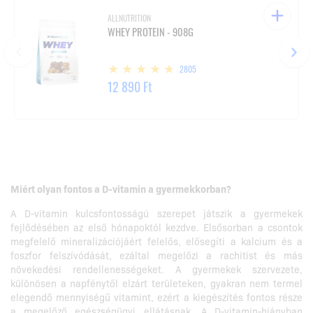
ALLNUTRITION
WHEY PROTEIN - 908G
2805
12 890 Ft
Miért olyan fontos a D-vitamin a gyermekkorban?
A D-vitamin kulcsfontosságú szerepet játszik a gyermekek
fejlődésében az első hónapoktól kezdve. Elsősorban a csontok
megfelelő mineralizációjáért felelős, elősegíti a kalcium és a
foszfor felszívódását, ezáltal megelőzi a rachitist és más
növekedési rendellenességeket. A gyermekek szervezete,
különösen a napfénytől elzárt területeken, gyakran nem termel
elegendő mennyiségű vitamint, ezért a kiegészítés fontos része
a megelőző egészségügyi ellátásnak. A D-vitamin-hiányban