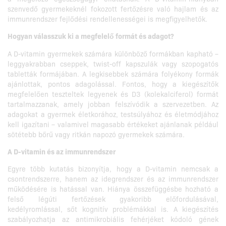
szenvedő gyermekeknél fokozott fertőzésre való hajlam és az
immunrendszer fejlődési rendellenességei is megfigyelhetők.
Hogyan válasszuk ki a megfelelő formát és adagot?
A D-vitamin gyermekek számára különböző formákban kapható –
leggyakrabban cseppek, twist-off kapszulák vagy szopogatós
tabletták formájában. A legkisebbek számára folyékony formák
ajánlottak, pontos adagolással. Fontos, hogy a kiegészítők
megfelelően teszteltek legyenek és D3 (kolekalciferol) formát
tartalmazzanak, amely jobban felszívódik a szervezetben. Az
adagokat a gyermek életkorához, testsúlyához és életmódjához
kell igazítani – valamivel magasabb értékeket ajánlanak például
sötétebb bőrű vagy ritkán napozó gyermekek számára.
A D-vitamin és az immunrendszer
Egyre több kutatás bizonyítja, hogy a D-vitamin nemcsak a
csontrendszerre, hanem az idegrendszer és az immunrendszer
működésére is hatással van. Hiánya összefüggésbe hozható a
felső légúti fertőzések gyakoribb előfordulásával,
kedélyromlással, sőt kognitív problémákkal is. A kiegészítés
szabályozhatja az antimikrobiális fehérjéket kódoló gének