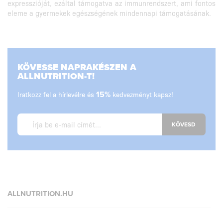
expresszióját, ezáltal támogatva az immunrendszert, ami fontos
eleme a gyermekek egészségének mindennapi támogatásának.
KÖVESSE NAPRAKÉSZEN A
ALLNUTRITION-T!
Iratkozz fel a hírlevélre és
15%
kedvezményt kapsz!
KÖVESD
ALLNUTRITION.HU