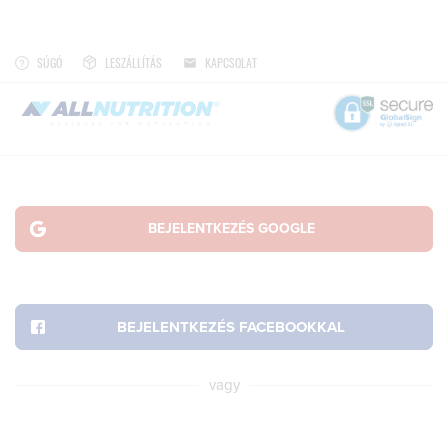
VÁSÁROLD MEG KEDVENC TERMÉKEIDET A LEGJOBB ÁRAKON!
NÉZD MEG
SÚGÓ
LESZÁLLÍTÁS
KAPCSOLAT
vagy