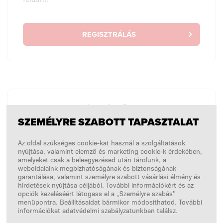
REGISZTRÁLÁS
BEJELENTKEZÉS NÉLKÜL
SZEMÉLYRE SZABOTT TAPASZTALAT
Egyszeri megrendelést kívánok feladni
bejelentkezés nélkül.
Az oldal szükséges cookie-kat használ a szolgáltatások
nyújtása, valamint elemző és marketing cookie-k érdekében,
amelyeket csak a beleegyezésed után tárolunk, a
weboldalaink megbízhatóságának és biztonságának
VÁSÁRLÁSOK BEJELENTKEZÉS NÉLKÜL
garantálása, valamint személyre szabott vásárlási élmény és
hirdetések nyújtása céljából. További információkért és az
opciók kezeléséért látogass el a „Személyre szabás”
menüpontra. Beállításaidat bármikor módosíthatod. További
információkat adatvédelmi szabályzatunkban találsz.