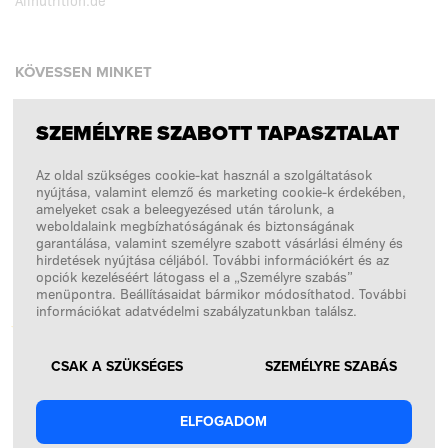
KÖVESSEN MINKET
SZEMÉLYRE SZABOTT TAPASZTALAT
Facebook
Az oldal szükséges cookie-kat használ a szolgáltatások
Instagram
nyújtása, valamint elemző és marketing cookie-k érdekében,
Copyright © 2026
SFD S. A.
amelyeket csak a beleegyezésed után tárolunk, a
weboldalaink megbízhatóságának és biztonságának
garantálása, valamint személyre szabott vásárlási élmény és
hirdetések nyújtása céljából. További információkért és az
opciók kezeléséért látogass el a „Személyre szabás”
A FIZETÉSEKET FELDOLGOZZA
menüpontra. Beállításaidat bármikor módosíthatod. További
információkat adatvédelmi szabályzatunkban találsz.
CSAK A SZÜKSÉGES
SZEMÉLYRE SZABÁS
ELFOGADOM