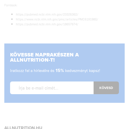
Források:
https://pubmed.ncbi.nlm.nih.gov/23326362/
https://www.ncbi.nlm.nih.gov/pmc/articles/PMC6191980/
https://pubmed.ncbi.nlm.nih.gov/18657674/
KÖVESSE NAPRAKÉSZEN A
ALLNUTRITION-T!
Iratkozz fel a hírlevélre és
15%
kedvezményt kapsz!
KÖVESD
ALLNUTRITION.HU