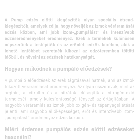
A Pump edzés előtti kiegészítők olyan speciális étrend-
kiegészítők, amelyek célja, hogy növeljék az izmok véráramlását
edzés közben, ami jobb izom-„pumpálást” és intenzívebb
edzéseredményeket eredményez.
Ezek a termékek különösen
népszerűek a testépítők és az erőnléti edzők körében, akik a
lehető legtöbbet szeretnék kihozni az edzőteremben töltött
időből, és növelni az edzések hatékonyságát.
Hogyan működnek a pumpáló előedzések?
A pumpáló előedzések az erek tágításával hatnak, ami az izmok
fokozott véráramlását eredményezi. Az olyan összetevők, mint az
arginin, a citrullin és a nitrátok elősegítik a nitrogén-oxid
termelését, amely kulcsfontosságú tényező az értágításban. A
nagyobb véráramlás az izmok jobb oxigén- és tápanyagellátását
jelenti, ami nagyobb állóképességet, erőt és intenzívebb izom-
„pumpálást” eredményez edzés közben.
Miért érdemes pumpálós edzés előtti edzéseket
használni?