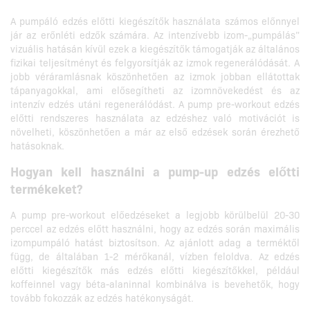
A pumpáló edzés előtti kiegészítők használata számos előnnyel
jár az erőnléti edzők számára. Az intenzívebb izom-„pumpálás”
vizuális hatásán kívül ezek a kiegészítők támogatják az általános
fizikai teljesítményt és felgyorsítják az izmok regenerálódását. A
jobb véráramlásnak köszönhetően az izmok jobban ellátottak
tápanyagokkal, ami elősegítheti az izomnövekedést és az
intenzív edzés utáni regenerálódást. A pump pre-workout edzés
előtti rendszeres használata az edzéshez való motivációt is
növelheti, köszönhetően a már az első edzések során érezhető
hatásoknak.
Hogyan kell használni a pump-up edzés előtti
termékeket?
A pump pre-workout előedzéseket a legjobb körülbelül 20-30
perccel az edzés előtt használni, hogy az edzés során maximális
izompumpáló hatást biztosítson. Az ajánlott adag a terméktől
függ, de általában 1-2 mérőkanál, vízben feloldva. Az edzés
előtti kiegészítők más edzés előtti kiegészítőkkel, például
koffeinnel vagy béta-alaninnal kombinálva is bevehetők, hogy
tovább fokozzák az edzés hatékonyságát.