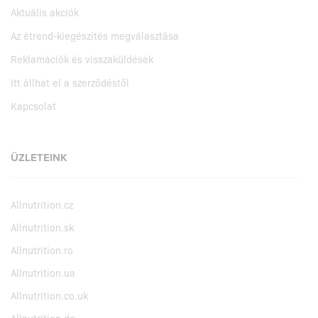
Aktuális akciók
Az étrend-kiegészítés megválasztása
Reklamációk és visszaküldések
Itt állhat el a szerződéstől
Kapcsolat
ÜZLETEINK
Allnutrition.cz
Allnutrition.sk
Allnutrition.ro
Allnutrition.ua
Allnutrition.co.uk
Allnutrition.de