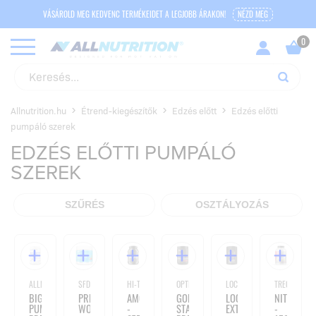
VÁSÁROLD MEG KEDVENC TERMÉKEIDET A LEGJOBB ÁRAKON!
NÉZD MEG
Allnutrition.hu
Étrend-kiegészítők
Edzés előtt
Edzés előtti
pumpáló szerek
EDZÉS ELŐTTI PUMPÁLÓ
SZEREK
SZŰRÉS
OSZTÁLYOZÁS
ALLNUTRITION
SFD NUTRITION
HI-TEC NUTRITION
OPTIMUM NUTRITION
LOCO
TREC
BIG
PRE
AMG
GOLD
LOCO
NITROBOL
PUMP
WORKOUT
-
STANDARD
EXTREME
-