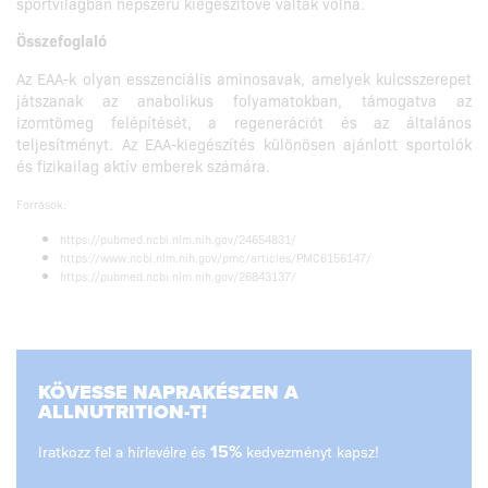
sportvilágban népszerű kiegészítővé váltak volna.
Összefoglaló
Az EAA-k olyan esszenciális aminosavak, amelyek kulcsszerepet
játszanak az anabolikus folyamatokban, támogatva az
izomtömeg felépítését, a regenerációt és az általános
teljesítményt. Az EAA-kiegészítés különösen ajánlott sportolók
és fizikailag aktív emberek számára.
Források:
https://pubmed.ncbi.nlm.nih.gov/24654831/
https://www.ncbi.nlm.nih.gov/pmc/articles/PMC6156147/
https://pubmed.ncbi.nlm.nih.gov/26843137/
KÖVESSE NAPRAKÉSZEN A
ALLNUTRITION-T!
Iratkozz fel a hírlevélre és
15%
kedvezményt kapsz!