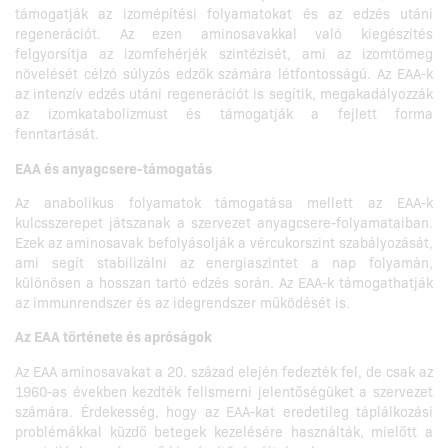
támogatják az izomépítési folyamatokat és az edzés utáni
regenerációt. Az ezen aminosavakkal való kiegészítés
felgyorsítja az izomfehérjék szintézisét, ami az izomtömeg
növelését célzó súlyzós edzők számára létfontosságú. Az EAA-k
az intenzív edzés utáni regenerációt is segítik, megakadályozzák
az izomkatabolizmust és támogatják a fejlett forma
fenntartását.
EAA és anyagcsere-támogatás
Az anabolikus folyamatok támogatása mellett az EAA-k
kulcsszerepet játszanak a szervezet anyagcsere-folyamataiban.
Ezek az aminosavak befolyásolják a vércukorszint szabályozását,
ami segít stabilizálni az energiaszintet a nap folyamán,
különösen a hosszan tartó edzés során. Az EAA-k támogathatják
az immunrendszer és az idegrendszer működését is.
Az EAA története és apróságok
Az EAA aminosavakat a 20. század elején fedezték fel, de csak az
1960-as években kezdték felismerni jelentőségüket a szervezet
számára. Érdekesség, hogy az EAA-kat eredetileg táplálkozási
problémákkal küzdő betegek kezelésére használták, mielőtt a