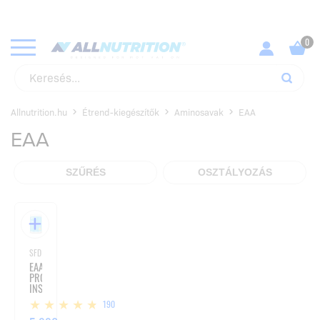
Allnutrition.hu
Étrend-kiegészítők
Aminosavak
EAA
EAA
SZŰRÉS
OSZTÁLYOZÁS
SFD NUTRITION
EAA
PRO
INSTANT
-
190
375G