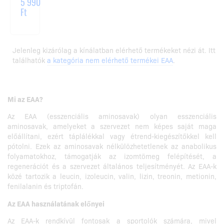
5 990
Ft
Jelenleg kizárólag a kínálatban elérhető termékeket nézi át. Itt
találhatók
a kategória nem elérhető termékei EAA
.
Mi az EAA?
Az EAA (esszenciális aminosavak) olyan esszenciális
aminosavak, amelyeket a szervezet nem képes saját maga
előállítani, ezért táplálékkal vagy étrend-kiegészítőkkel kell
pótolni. Ezek az aminosavak nélkülözhetetlenek az anabolikus
folyamatokhoz, támogatják az izomtömeg felépítését, a
regenerációt és a szervezet általános teljesítményét. Az EAA-k
közé tartozik a leucin, izoleucin, valin, lizin, treonin, metionin,
fenilalanin és triptofán.
Az EAA használatának előnyei
Az EAA-k rendkívül fontosak a sportolók számára, mivel