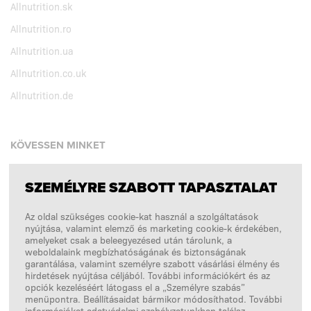
Allnutrition.sk
Allnutrition.ro
Allnutrition.ua
Allnutrition.co.uk
Allnutrition.de
KÖVESSEN MINKET
SZEMÉLYRE SZABOTT TAPASZTALAT
Facebook
Az oldal szükséges cookie-kat használ a szolgáltatások
Instagram
nyújtása, valamint elemző és marketing cookie-k érdekében,
Copyright © 2026
SFD S. A.
amelyeket csak a beleegyezésed után tárolunk, a
weboldalaink megbízhatóságának és biztonságának
garantálása, valamint személyre szabott vásárlási élmény és
hirdetések nyújtása céljából. További információkért és az
opciók kezeléséért látogass el a „Személyre szabás”
A FIZETÉSEKET FELDOLGOZZA
menüpontra. Beállításaidat bármikor módosíthatod. További
információkat adatvédelmi szabályzatunkban találsz.