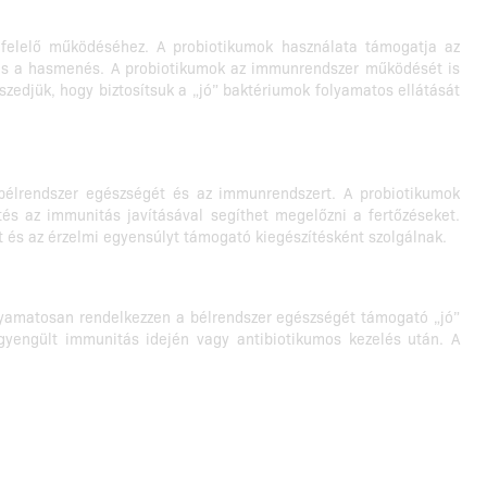
egfelelő működéséhez. A probiotikumok használata támogatja az
s és a hasmenés. A probiotikumok az immunrendszer működését is
zedjük, hogy biztosítsuk a „jó” baktériumok folyamatos ellátását
bélrendszer egészségét és az immunrendszert. A probiotikumok
és az immunitás javításával segíthet megelőzni a fertőzéseket.
t és az érzelmi egyensúlyt támogató kiegészítésként szolgálnak.
olyamatosan rendelkezzen a bélrendszer egészségét támogató „jó”
egyengült immunitás idején vagy antibiotikumos kezelés után. A