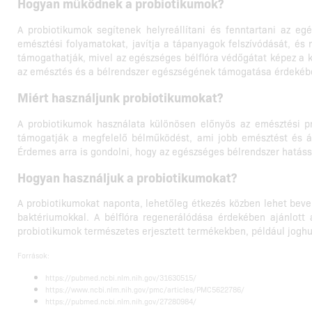
Hogyan működnek a probiotikumok?
A probiotikumok segítenek helyreállítani és fenntartani az e
emésztési folyamatokat, javítja a tápanyagok felszívódását, é
támogathatják, mivel az egészséges bélflóra védőgátat képez a k
az emésztés és a bélrendszer egészségének támogatása érdekéb
Miért használjunk probiotikumokat?
A probiotikumok használata különösen előnyös az emésztési p
támogatják a megfelelő bélműködést, ami jobb emésztést és ált
Érdemes arra is gondolni, hogy az egészséges bélrendszer hatássa
Hogyan használjuk a probiotikumokat?
A probiotikumokat naponta, lehetőleg étkezés közben lehet beve
baktériumokkal. A bélflóra regenerálódása érdekében ajánlott 
probiotikumok természetes erjesztett termékekben, például jogh
Források:
https://pubmed.ncbi.nlm.nih.gov/31630515/
https://www.ncbi.nlm.nih.gov/pmc/articles/PMC5622786/
https://pubmed.ncbi.nlm.nih.gov/27280984/