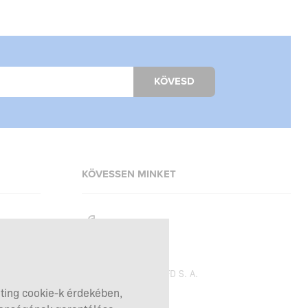
KÖVESD
KÖVESSEN MINKET
Facebook
Instagram
Copyright © 2026
SFD S. A.
eting cookie-k érdekében,