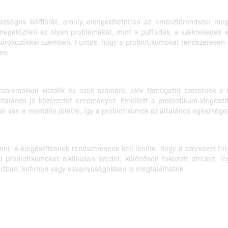
gészséges bélflórát, amely elengedhetetlen az emésztőrendszer m
s megelőzheti az olyan problémákat, mint a puffadás, a székrekedé
órokozókkal szemben. Fontos, hogy a probiotikumokat rendszeresen s
en.
roblémákkal küzdők és azok számára, akik támogatni szeretnék a 
alános jó közérzetet eredményez. Emellett a probiotikum-kiegészít
l van a mentális jólétre, így a probiotikumok az általános egészsége
nni. A kiegészítésnek rendszeresnek kell lennie, hogy a szervezet f
a probiotikumokat ciklikusan szedni, különösen fokozott stressz, l
urtban, kefirben vagy savanyúságokban is megtalálhatók.