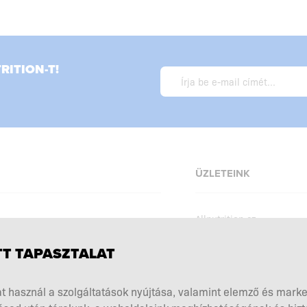
ITION-T!
ÜZLETEINK
Allnutrition.cz
Allnutrition.sk
T TAPASZTALAT
Allnutrition.ro
szabályzat
Allnutrition.ua
kciók
t használ a szolgáltatások nyújtása, valamint elemző és mark
Allnutrition.co.uk