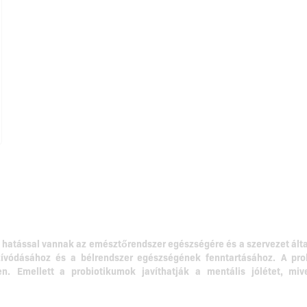
 hatással vannak az emésztőrendszer egészségére és a szervezet ál
zívódásához és a bélrendszer egészségének fenntartásához.
A pro
n.
Emellett a probiotikumok javíthatják a mentális jólétet, mi