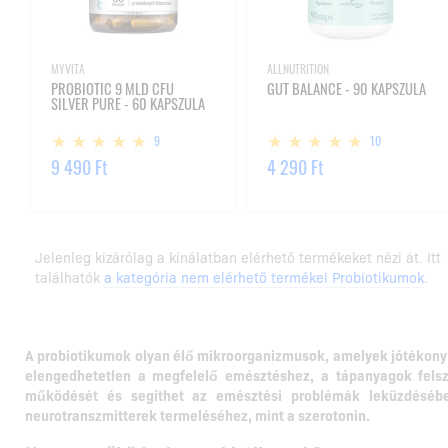
MYVITA
ALLNUTRITION
PROBIOTIC 9 MLD CFU
GUT BALANCE - 90 KAPSZULA
SILVER PURE - 60 KAPSZULA
9
10
9 490 Ft
4 290 Ft
Jelenleg kizárólag a kínálatban elérhető termékeket nézi át. Itt
találhatók
a kategória nem elérhető termékei Probiotikumok
.
A probiotikumok olyan élő mikroorganizmusok, amelyek jótékony
elengedhetetlen a megfelelő emésztéshez, a tápanyagok fels
működését és segíthet az emésztési problémák leküzdésébe
neurotranszmitterek termeléséhez, mint a szerotonin.