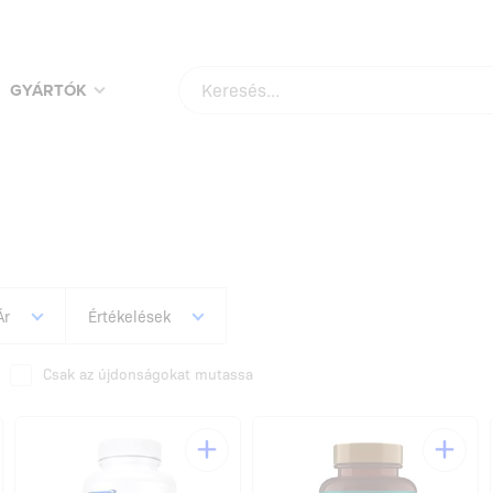
VÁSÁROLD MEG KEDVENC TERMÉKEIDET A LEGJOBB ÁRAKON!
NÉZD MEG
GYÁRTÓK
Ár
Értékelések
Csak az újdonságokat mutassa