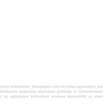
talános működésére.
Támogatják a bél mikroflóra egyensúlyát, ami
biotikumok rendszeres használata javíthatja az immunrendszer
vel az egészséges bélrendszer szorosan kapcsolódik az olyan