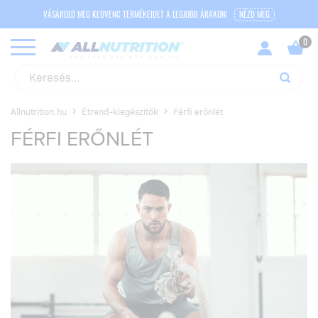
VÁSÁROLD MEG KEDVENC TERMÉKEIDET A LEGJOBB ÁRAKON!
NÉZD MEG
Allnutrition.hu
Étrend-kiegészítők
Férfi erőnlét
FÉRFI ERŐNLÉT