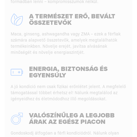
formádban lenni – kompromisszumok nélkül.
A TERMÉSZET ERŐ, BEVÁLT
ÖSSZETEVŐK
Maca, ginseng, ashwagandha vagy ZMA – ezek a férfiak
számára alapvető összetevők, amelyek megtalálhatók
termékeinkben. Növelje erejét, javítsa alvásának
minőségét és növelje energiaszintjét.
ENERGIA, BIZTONSÁG ÉS
EGYENSÚLY
A jó kondíció nem csak fizikai erőnlétet jelent. A megfelelő
támogatással többet érhetsz el! Nálunk megtalálod az
igényeidhez és életmódodhoz illő megoldásokat.
VALÓSZÍNŰLEG A LEGJOBB
ÁRAK AZ EGÉSZ PIACON
Gondoskodj átfogóan a férfi kondíciódról. Nálunk olyan