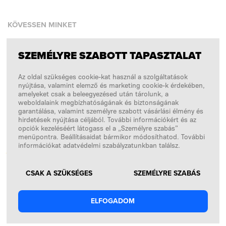
KÖVESSEN MINKET
SZEMÉLYRE SZABOTT TAPASZTALAT
Facebook
Az oldal szükséges cookie-kat használ a szolgáltatások
Instagram
nyújtása, valamint elemző és marketing cookie-k érdekében,
Copyright © 2026
SFD S. A.
amelyeket csak a beleegyezésed után tárolunk, a
weboldalaink megbízhatóságának és biztonságának
garantálása, valamint személyre szabott vásárlási élmény és
hirdetések nyújtása céljából. További információkért és az
opciók kezeléséért látogass el a „Személyre szabás”
A FIZETÉSEKET FELDOLGOZZA
menüpontra. Beállításaidat bármikor módosíthatod. További
információkat adatvédelmi szabályzatunkban találsz.
CSAK A SZÜKSÉGES
SZEMÉLYRE SZABÁS
ELFOGADOM