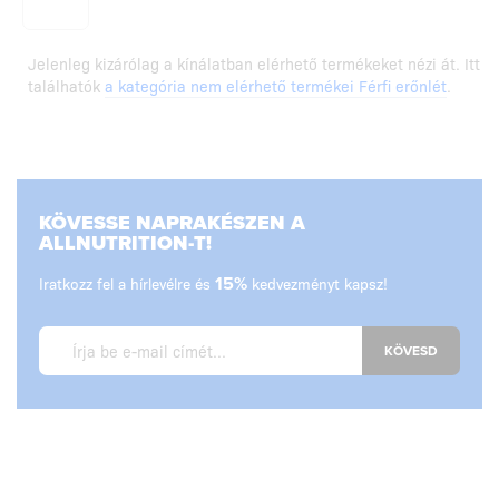
Jelenleg kizárólag a kínálatban elérhető termékeket nézi át. Itt
találhatók
a kategória nem elérhető termékei Férfi erőnlét
.
KÖVESSE NAPRAKÉSZEN A
ALLNUTRITION-T!
Iratkozz fel a hírlevélre és
15%
kedvezményt kapsz!
KÖVESD