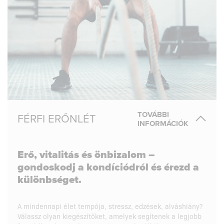
TOVÁBBI
FÉRFI ERŐNLÉT
INFORMÁCIÓK
Erő, vitalitás és önbizalom –
gondoskodj a kondíciódról és érezd a
különbséget.
A mindennapi élet tempója, stressz, edzések, alváshiány?
Válassz olyan kiegészítőket, amelyek segítenek a legjobb