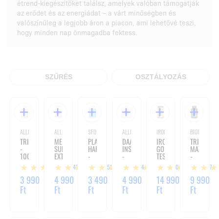
étrend-kiegészítőket találsz, amelyek valóban támogatják
az erődet és az energiádat – a várt minőségben és
valószínűleg a legjobb áron a piacon, ami lehetővé teszi,
hogy minden nap önmagadba fektess.
SZŰRÉS
OSZTÁLYOZÁS
ALLNUTRITION
ALLNUTRITION
SFD NUTRITION
ALLNUTRITION
IRON HORSE
BIOTECHUSA
TRIBULUS
MEN'S
PLAY
DAA
IRON
TRIBULUS
-
SUPPORT
HARD
INSTANT
GOLD
MAXIMUS
100
EXTREME
-
-
TEST
-
KAPSZULA
-
120
300G
-
90
143
153
84
40
37
120
TABLETTA
90
TABLETTA
KAPSZULA
KAPSZULA
3 990
4 990
3 490
4 990
14 990
9 990
Ft
Ft
Ft
Ft
Ft
Ft