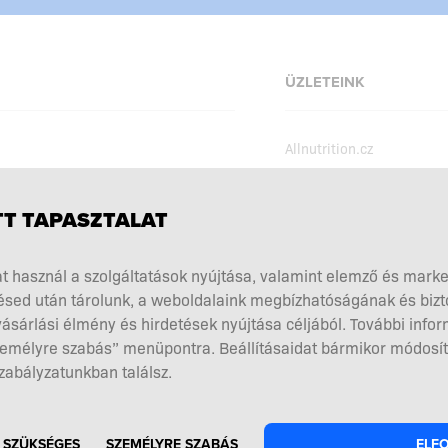
ÜZLETEINK
Allnutrition.cz
Allnutrition.sk
Allnutrition.ro
szabályzat
T TAPASZTALAT
Allnutrition.ua
kciók
t használ a szolgáltatások nyújtása, valamint elemző és mark
Allnutrition.co.uk
kiegészítés megválasztása
sed után tárolunk, a weboldalaink megbízhatóságának és biz
Allnutrition.de
ók és visszaküldések
ásárlási élmény és hirdetések nyújtása céljából. További infor
el a szerződéstől
Személyre szabás” menüpontra. Beállításaidat bármikor módosít
zabályzatunkban találsz.
 SZÜKSÉGES
SZEMÉLYRE SZABÁS
ELF