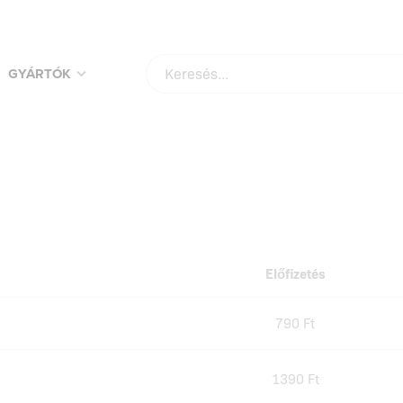
VÁSÁROLD MEG KEDVENC TERMÉKEIDET A LEGJOBB ÁRAKON!
NÉZD MEG
GYÁRTÓK
Előfizetés
790 Ft
1390 Ft