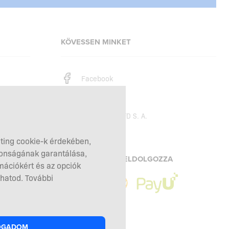
KÖVESSEN MINKET
Facebook
Instagram
Copyright © 2026
SFD S. A.
eting cookie-k érdekében,
tonságának garantálása,
A FIZETÉSEKET FELDOLGOZZA
mációkért és az opciók
hatod. További
OGADOM