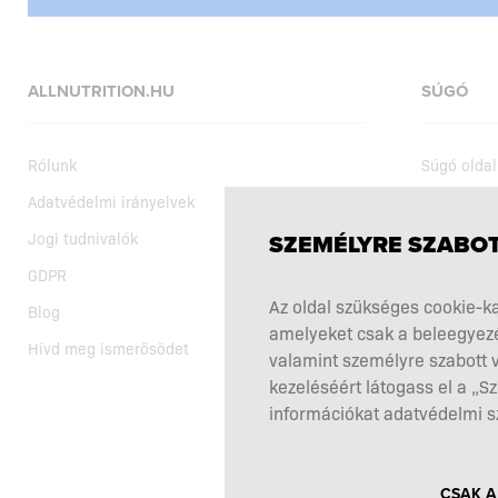
ALLNUTRITION.HU
SÚGÓ
Rólunk
Súgó oldal
Adatvédelmi irányelvek
Szállítás
Jogi tudnivalók
Vásárlási 
SZEMÉLYRE SZABOT
GDPR
Aktuális a
Az oldal szükséges cookie-ka
Blog
Az étrend-
amelyeket csak a beleegyezé
Hívd meg ismerősödet
Reklamáci
valamint személyre szabott v
Itt állhat 
kezeléséért látogass el a „
információkat adatvédelmi s
Kapcsolat
CSAK A