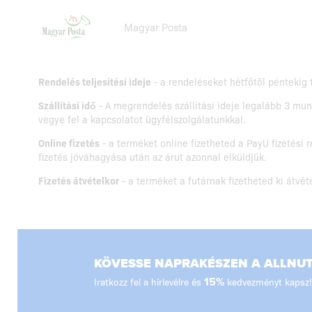
Magyar Posta
Rendelés teljesítési ideje
- a rendeléseket hétfőtől péntekig t
Szállítási idő
- A megrendelés szállítási ideje legalább 3 mu
vegye fel a kapcsolatot ügyfélszolgálatunkkal.
Online fizetés
- a terméket online fizetheted a PayU fizetési 
fizetés jóváhagyása után az árut azonnal elküldjük.
Fizetés átvételkor
- a terméket a futárnak fizetheted ki átvét
KÖVESSE NAPRAKÉSZEN A ALLNUTR
Iratkozz fel a hírlevélre és
15%
kedvezményt kapsz!