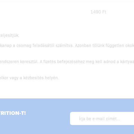
1490 Ft
eljesítjük.
nkanap a csomag feladásától számítva. Azonban tőlünk független okokb
rendszeren keresztül. A fizetés befejezéséhez meg kell adnod a kártyaa
elkor vagy a kézbesítés helyén.
ITION-T!