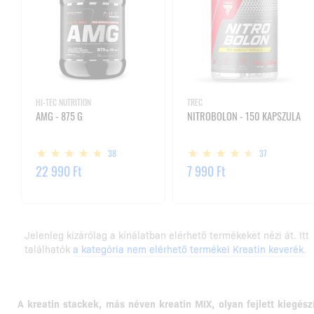
HI-TEC NUTRITION
TREC
AMG - 875 G
NITROBOLON - 150 KAPSZULA
38
37
22 990 Ft
7 990 Ft
Jelenleg kizárólag a kínálatban elérhető termékeket nézi át. Itt
találhatók
a kategória nem elérhető termékei Kreatin keverék
.
A kreatin stackek, más néven kreatin MIX, olyan fejlett kiegé