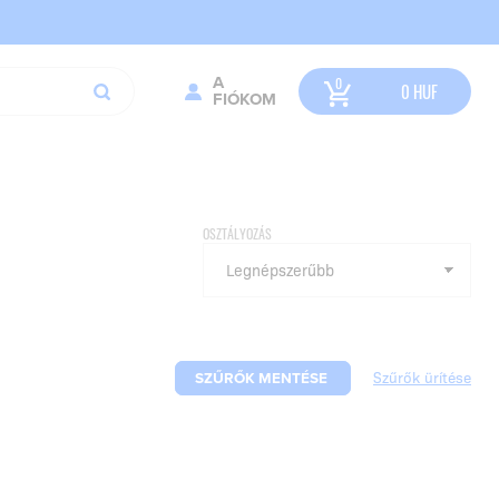
A
0
HUF
FIÓKOM
OSZTÁLYOZÁS
SZŰRŐK MENTÉSE