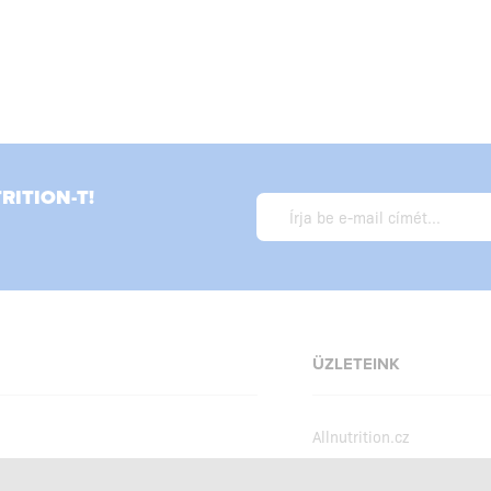
ITION-T!
ÜZLETEINK
Allnutrition.cz
Allnutrition.sk