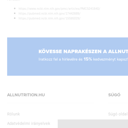
https://www.ncbi.nlm.nih.gov/pmc/articles/PMC5241640/
https://pubmed.ncbi.nlm.nih.gov/17442689/
https://pubmed.ncbi.nlm.nih.gov/15595029/
KÖVESSE NAPRAKÉSZEN A ALLNUTR
Iratkozz fel a hírlevélre és
15%
kedvezményt kapsz!
ALLNUTRITION.HU
SÚGÓ
Rólunk
Súgó oldal
Adatvédelmi irányelvek
Szállítás