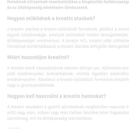
formáinak előnyeinek maximalizálása a kiegészítés hatékonyság
és az állóképesség növelésére törekszenek.
Hogyan működnek a kreatin stackek?
A kreatin stackek a kreatin különböző formáinak, például a mon
egyedi tulajdonságai, amelyek különböző módon támogathatják a s
állóképességet eredményez. A kreatin HCL viszont jobb oldhatósá
formáinak kombinálásával a kreatin stackek átfogóbb támogatást 
Miért használjon kreatint?
A kreatin stack használatának számos előnye van, különösen azo
jobb eredményeket biztosíthatnak, mintha egyetlen kreatinfo
eredményezhet. Ráadásul a kreatin különböző formáinak köszönhető
vagy a gyomorproblémák.
Hogyan kell használni a kreatin halmokat?
A kreatin stackeket a gyártó ajánlásának megfelelően naponta é
előtt vagy után, vízben vagy más italban feloldva lehet fogyaszt
izomtömeg, erő és állóképesség tekintetében.
Források: