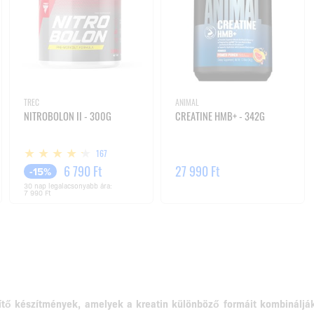
TREC
ANIMAL
NITROBOLON II - 300G
CREATINE HMB+ - 342G
167
6 790 Ft
27 990 Ft
-15%
30 nap legalacsonyabb ára:
7 990 Ft
szítő készítmények, amelyek a kreatin különböző formáit kombinálj