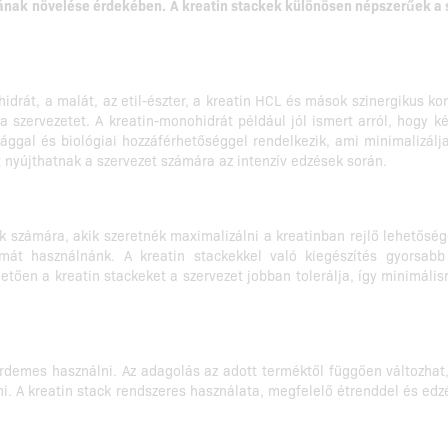
ának növelése érdekében.
A kreatin stackek különösen népszerűek a s
ohidrát, a malát, az etil-észter, a kreatin HCL és mások szinergik
zervezetet. A kreatin-monohidrát például jól ismert arról, hogy ké
ggal és biológiai hozzáférhetőséggel rendelkezik, ami minimalizálj
nyújthatnak a szervezet számára az intenzív edzések során.
k számára, akik szeretnék maximalizálni a kreatinban rejlő lehetősé
rmát használnánk. A kreatin stackekkel való kiegészítés gyorsa
en a kreatin stackeket a szervezet jobban tolerálja, így minimálisr
rdemes használni. Az adagolás az adott terméktől függően változhat,
ani. A kreatin stack rendszeres használata, megfelelő étrenddel és ed