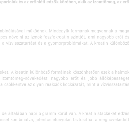
portolók és az erőnléti edzők körében, akik az izomtömeg, az erő
us kombinálásával működnek. Mindegyik formának megvannak a maga
pes növelni az izmok foszfokreatin szintjét, ami nagyobb erőt és
a a vízvisszatartást és a gyomorproblémákat. A kreatin különböző
geket. A kreatin különböző formáinak köszönhetően ezek a halmok
bb izomtömeg-növekedést, nagyobb erőt és jobb állóképességet
a csökkentve az olyan reakciók kockázatát, mint a vízvisszatartás
 de általában napi 5 gramm körül van. A kreatin stackeket edzés
zéssel kombinálva, jelentős előnyöket biztosíthat a megnövekedett