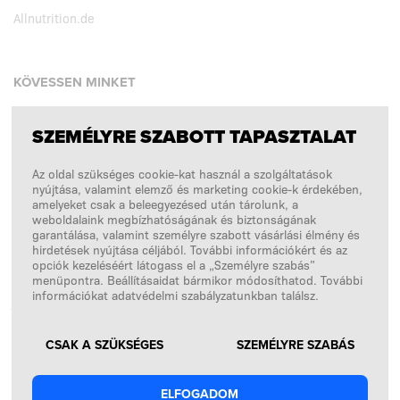
Allnutrition.de
KÖVESSEN MINKET
SZEMÉLYRE SZABOTT TAPASZTALAT
Facebook
Az oldal szükséges cookie-kat használ a szolgáltatások
Instagram
nyújtása, valamint elemző és marketing cookie-k érdekében,
Copyright © 2026
SFD S. A.
amelyeket csak a beleegyezésed után tárolunk, a
weboldalaink megbízhatóságának és biztonságának
garantálása, valamint személyre szabott vásárlási élmény és
hirdetések nyújtása céljából. További információkért és az
opciók kezeléséért látogass el a „Személyre szabás”
A FIZETÉSEKET FELDOLGOZZA
menüpontra. Beállításaidat bármikor módosíthatod. További
információkat adatvédelmi szabályzatunkban találsz.
CSAK A SZÜKSÉGES
SZEMÉLYRE SZABÁS
ELFOGADOM