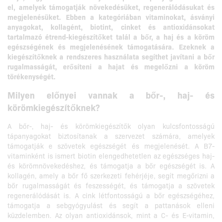
el, amelyek támogatják növekedésüket, regenerálódásukat és
megjelenésüket.
Ebben a kategóriában vitaminokat, ásványi
anyagokat, kollagént, biotint, cinket és antioxidánsokat
tartalmazó étrend-kiegészítőket talál a bőr, a haj és a köröm
egészségének és megjelenésének támogatására.
Ezeknek a
kiegészítőknek a rendszeres használata segíthet javítani a bőr
rugalmasságát, erősíteni a hajat és megelőzni a köröm
törékenységét.
Milyen előnyei vannak a bőr-, haj- és
körömkiegészítőknek?
A bőr-, haj- és körömkiegészítők olyan kulcsfontosságú
tápanyagokat biztosítanak a szervezet számára, amelyek
támogatják e szövetek egészségét és megjelenését. A B7-
vitaminként is ismert biotin elengedhetetlen az egészséges haj-
és körömnövekedéshez, és támogatja a bőr egészségét is. A
kollagén, amely a bőr fő szerkezeti fehérjéje, segít megőrizni a
bőr rugalmasságát és feszességét, és támogatja a szövetek
regenerálódását is. A cink létfontosságú a bőr egészségéhez,
támogatja a sebgyógyulást és segít a pattanások elleni
küzdelemben. Az olyan antioxidánsok, mint a C- és E-vitamin,