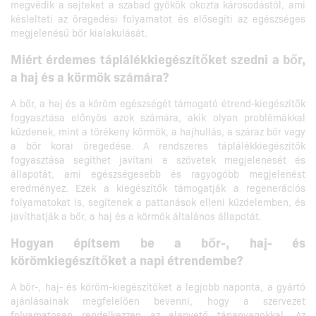
megvédik a sejteket a szabad gyökök okozta károsodástól, ami
késlelteti az öregedési folyamatot és elősegíti az egészséges
megjelenésű bőr kialakulását.
Miért érdemes táplálékkiegészítőket szedni a bőr,
a haj és a körmök számára?
A bőr, a haj és a köröm egészségét támogató étrend-kiegészítők
fogyasztása előnyös azok számára, akik olyan problémákkal
küzdenek, mint a törékeny körmök, a hajhullás, a száraz bőr vagy
a bőr korai öregedése. A rendszeres táplálékkiegészítők
fogyasztása segíthet javítani e szövetek megjelenését és
állapotát, ami egészségesebb és ragyogóbb megjelenést
eredményez. Ezek a kiegészítők támogatják a regenerációs
folyamatokat is, segítenek a pattanások elleni küzdelemben, és
javíthatják a bőr, a haj és a körmök általános állapotát.
Hogyan építsem be a bőr-, haj- és
körömkiegészítőket a napi étrendembe?
A bőr-, haj- és köröm-kiegészítőket a legjobb naponta, a gyártó
ajánlásainak megfelelően bevenni, hogy a szervezet
folyamatosan rendelkezzen az alapvető tápanyagokkal. Az