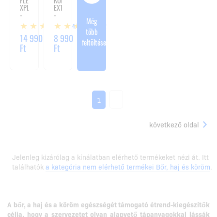
FLEX
KOLAGEN
XPLODE
EXTRA
-
-
Még
360G
300G
14
2
több
14 990
8 990
feltöltése
Ft
Ft
2
1
következő oldal
Jelenleg kizárólag a kínálatban elérhető termékeket nézi át. Itt
találhatók
a kategória nem elérhető termékei Bőr, haj és köröm
.
A bőr, a haj és a köröm egészségét támogató étrend-kiegészítők
célja, hogy a szervezetet olyan alapvető tápanyagokkal lássák