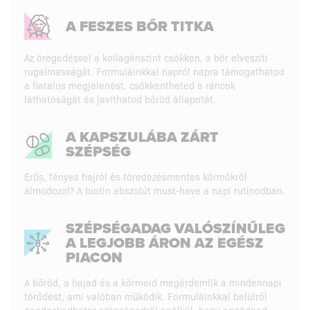
A FESZES BŐR TITKA
Az öregedéssel a kollagénszint csökken, a bőr elveszíti
rugalmasságát. Formuláinkkal napról napra támogathatod
a fiatalos megjelenést, csökkentheted a ráncok
láthatóságát és javíthatod bőröd állapotát.
A KAPSZULÁBA ZÁRT
SZÉPSÉG
Erős, fényes hajról és töredezésmentes körmökről
álmodozol? A biotin abszolút must-have a napi rutinodban.
SZÉPSÉGADAG VALÓSZÍNŰLEG
A LEGJOBB ÁRON AZ EGÉSZ
PIACON
A bőröd, a hajad és a körmeid megérdemlik a mindennapi
törődést, ami valóban működik. Formuláinkkal belülről