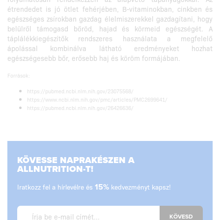
étrendedet is jó ötlet fehérjében, B-vitaminokban, cinkben és
egészséges zsírokban gazdag élelmiszerekkel gazdagítani, hogy
belülről támogasd bőröd, hajad és körmeid egészségét. A
táplálékkiegészítők rendszeres használata a megfelelő
ápolással kombinálva látható eredményeket hozhat
egészségesebb bőr, erősebb haj és köröm formájában.
Források:
https://pubmed.ncbi.nlm.nih.gov/23075568/
https://www.ncbi.nlm.nih.gov/pmc/articles/PMC2699641/
https://pubmed.ncbi.nlm.nih.gov/26426636/
KÖVESSE NAPRAKÉSZEN A
ALLNUTRITION-T!
Iratkozz fel a hírlevélre és
15%
kedvezményt kapsz!
KÖVESD