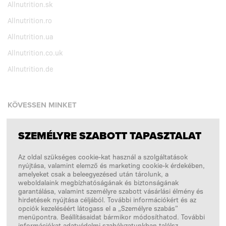
Allnutrition.sk
Allnutrition.ro
Allnutrition.ua
Allnutrition.co.uk
Allnutrition.de
KÖVESSEN MINKET
SZEMÉLYRE SZABOTT TAPASZTALAT
Facebook
Az oldal szükséges cookie-kat használ a szolgáltatások
Instagram
nyújtása, valamint elemző és marketing cookie-k érdekében,
Copyright © 2026
SFD S. A.
amelyeket csak a beleegyezésed után tárolunk, a
weboldalaink megbízhatóságának és biztonságának
garantálása, valamint személyre szabott vásárlási élmény és
hirdetések nyújtása céljából. További információkért és az
opciók kezeléséért látogass el a „Személyre szabás”
A FIZETÉSEKET FELDOLGOZZA
menüpontra. Beállításaidat bármikor módosíthatod. További
információkat adatvédelmi szabályzatunkban találsz.