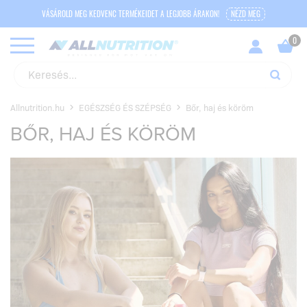
VÁSÁROLD MEG KEDVENC TERMÉKEIDET A LEGJOBB ÁRAKON!
NÉZD MEG
Allnutrition.hu
EGÉSZSÉG ÉS SZÉPSÉG
Bőr, haj és köröm
BŐR, HAJ ÉS KÖRÖM