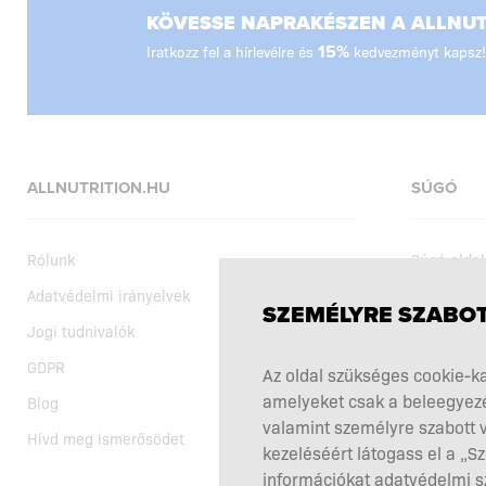
KÖVESSE NAPRAKÉSZEN A ALLNUTR
Iratkozz fel a hírlevélre és
15%
kedvezményt kapsz!
ALLNUTRITION.HU
SÚGÓ
Rólunk
Súgó oldal
Adatvédelmi irányelvek
Szállítás
SZEMÉLYRE SZABOT
Jogi tudnivalók
Vásárlási 
GDPR
Aktuális a
Az oldal szükséges cookie-ka
amelyeket csak a beleegyezé
Blog
Az étrend-
valamint személyre szabott v
Hívd meg ismerősödet
Reklamáci
kezeléséért látogass el a „
Kapcsolat
információkat adatvédelmi s