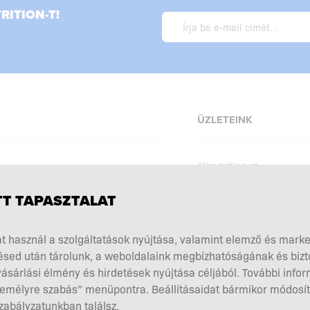
ITION-T!
ÜZLETEINK
Allnutrition.cz
Allnutrition.sk
T TAPASZTALAT
Allnutrition.ro
szabályzat
Allnutrition.ua
kciók
t használ a szolgáltatások nyújtása, valamint elemző és mark
Allnutrition.co.uk
sed után tárolunk, a weboldalaink megbízhatóságának és biz
kiegészítés megválasztása
ásárlási élmény és hirdetések nyújtása céljából. További infor
Allnutrition.de
ók és visszaküldések
Személyre szabás” menüpontra. Beállításaidat bármikor módosít
zabályzatunkban találsz.