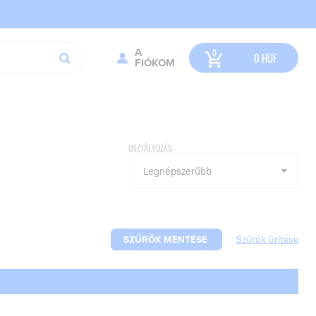
A
0
HUF
FIÓKOM
OSZTÁLYOZÁS
SZŰRŐK MENTÉSE