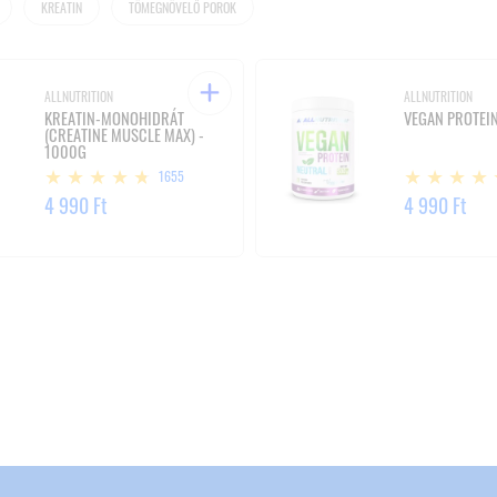
KREATIN
TÖMEGNÖVELŐ POROK
ALLNUTRITION
ALLNUTRITION
KREATIN-MONOHIDRÁT
VEGAN PROTEIN
(CREATINE MUSCLE MAX) -
1000G
1655
4 990 Ft
4 990 Ft