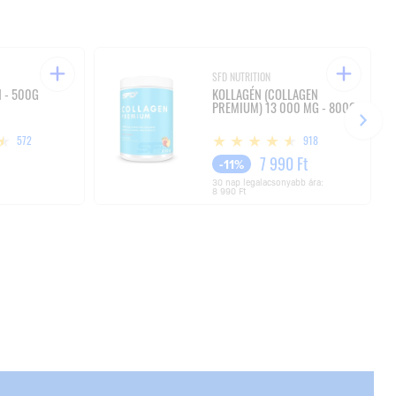
SFD NUTRITION
 - 500G
KOLLAGÉN (COLLAGEN
PREMIUM) 13 000 MG - 800G
572
918
7 990 Ft
-11%
30 nap legalacsonyabb ára:
8 990 Ft