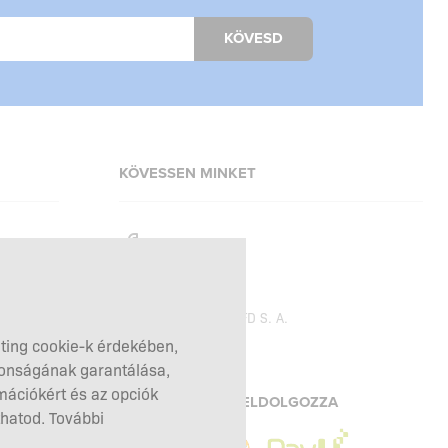
KÖVESD
KÖVESSEN MINKET
Facebook
Instagram
Copyright © 2026
SFD S. A.
eting cookie-k érdekében,
tonságának garantálása,
mációkért és az opciók
A FIZETÉSEKET FELDOLGOZZA
hatod. További