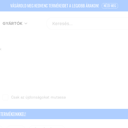
VÁSÁROLD MEG KEDVENC TERMÉKEIDET A LEGJOBB ÁRAKON!
NÉZD MEG
GYÁRTÓK
k
Csak az újdonságokat mutassa
RTERMÉKEINKKEL!