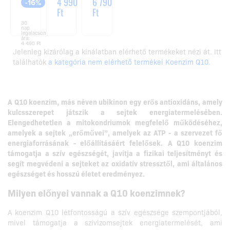
KAPSZULA
KAPSZULA
3 790
4 990
6 790
-16%
Ft
Ft
Ft
30
nap
legalacsonyabb
ára:
4 490 Ft
Jelenleg kizárólag a kínálatban elérhető termékeket nézi át. Itt
találhatók
a kategória nem elérhető termékei Koenzim Q10
.
A Q10 koenzim, más néven ubikinon egy erős antioxidáns, amely
kulcsszerepet játszik a sejtek energiatermelésében.
Elengedhetetlen a mitokondriumok megfelelő működéséhez,
amelyek a sejtek „erőművei”, amelyek az ATP - a szervezet fő
energiaforrásának - előállításáért felelősek.
A Q10 koenzim
támogatja a szív egészségét, javítja a fizikai teljesítményt és
segít megvédeni a sejteket az oxidatív stressztől, ami általános
egészséget és hosszú életet eredményez.
Milyen előnyei vannak a Q10 koenzimnek?
A koenzim Q10 létfontosságú a szív egészsége szempontjából,
mivel támogatja a szívizomsejtek energiatermelését, ami