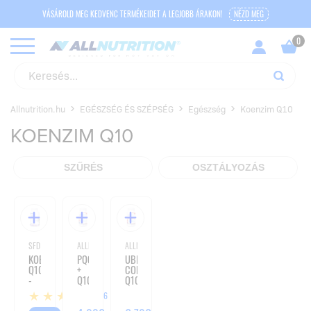
VÁSÁROLD MEG KEDVENC TERMÉKEIDET A LEGJOBB ÁRAKON!
NÉZD MEG
Allnutrition.hu
EGÉSZSÉG ÉS SZÉPSÉG
Egészség
Koenzim Q10
KOENZIM Q10
SZŰRÉS
OSZTÁLYOZÁS
SFD NUTRITION
ALLNUTRITION
ALLNUTRITION
KOENZIM
PQQ
UBIQUINOL
Q10
+
COENZYME
-
Q10
Q10
100
-
-
76
TABLETTA
60
60