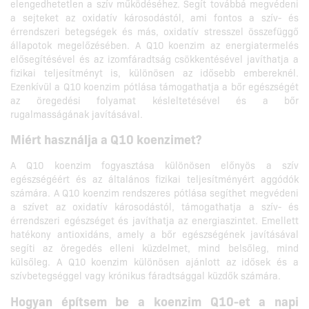
elengedhetetlen a szív működéséhez. Segít továbbá megvédeni
a sejteket az oxidatív károsodástól, ami fontos a szív- és
érrendszeri betegségek és más, oxidatív stresszel összefüggő
állapotok megelőzésében. A Q10 koenzim az energiatermelés
elősegítésével és az izomfáradtság csökkentésével javíthatja a
fizikai teljesítményt is, különösen az idősebb embereknél.
Ezenkívül a Q10 koenzim pótlása támogathatja a bőr egészségét
az öregedési folyamat késleltetésével és a bőr
rugalmasságának javításával.
Miért használja a Q10 koenzimet?
A Q10 koenzim fogyasztása különösen előnyös a szív
egészségéért és az általános fizikai teljesítményért aggódók
számára. A Q10 koenzim rendszeres pótlása segíthet megvédeni
a szívet az oxidatív károsodástól, támogathatja a szív- és
érrendszeri egészséget és javíthatja az energiaszintet. Emellett
hatékony antioxidáns, amely a bőr egészségének javításával
segíti az öregedés elleni küzdelmet, mind belsőleg, mind
külsőleg. A Q10 koenzim különösen ajánlott az idősek és a
szívbetegséggel vagy krónikus fáradtsággal küzdők számára.
Hogyan építsem be a koenzim Q10-et a napi