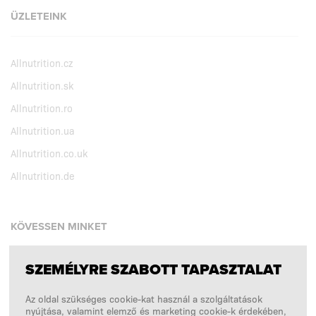
ÜZLETEINK
Allnutrition.cz
Allnutrition.sk
Allnutrition.ro
Allnutrition.ua
Allnutrition.co.uk
Allnutrition.de
KÖVESSEN MINKET
SZEMÉLYRE SZABOTT TAPASZTALAT
Facebook
Az oldal szükséges cookie-kat használ a szolgáltatások
Instagram
nyújtása, valamint elemző és marketing cookie-k érdekében,