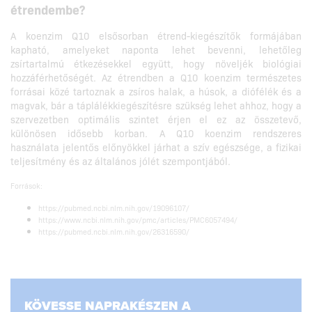
étrendembe?
A koenzim Q10 elsősorban étrend-kiegészítők formájában
kapható, amelyeket naponta lehet bevenni, lehetőleg
zsírtartalmú étkezésekkel együtt, hogy növeljék biológiai
hozzáférhetőségét. Az étrendben a Q10 koenzim természetes
forrásai közé tartoznak a zsíros halak, a húsok, a diófélék és a
magvak, bár a táplálékkiegészítésre szükség lehet ahhoz, hogy a
szervezetben optimális szintet érjen el ez az összetevő,
különösen idősebb korban. A Q10 koenzim rendszeres
használata jelentős előnyökkel járhat a szív egészsége, a fizikai
teljesítmény és az általános jólét szempontjából.
Források:
https://pubmed.ncbi.nlm.nih.gov/19096107/
https://www.ncbi.nlm.nih.gov/pmc/articles/PMC6057494/
https://pubmed.ncbi.nlm.nih.gov/26316590/
KÖVESSE NAPRAKÉSZEN A