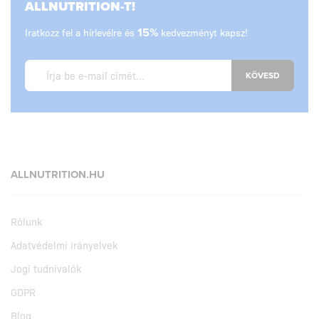
ALLNUTRITION-T!
Iratkozz fel a hírlevélre és
15%
kedvezményt kapsz!
KÖVESD
ALLNUTRITION.HU
Rólunk
Adatvédelmi irányelvek
Jogi tudnivalók
GDPR
Blog