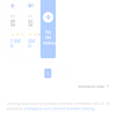
ALLNUTRITION
ALLNUTRITION
GREEN
ELEKTROLIT
TEA
TASAK
-
-
Még
90
10
54
6
KAPSZULA
TASAK
több
× 5
2 990
990
feltöltése
G
Ft
Ft
2
3
1
következő oldal
Jelenleg kizárólag a kínálatban elérhető termékeket nézi át. Itt
találhatók
a kategória nem elérhető termékei Gaming
.