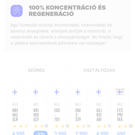
100% KONCENTRÁCIÓ ÉS
REGENERÁCIÓ
Agyi formulák növényi kivonatokkal, vitaminokkal és
ásványi anyagokkal, amelyek javítják a memóriát, a
reakcióidőt és növelik a stresszállóságot. Ne feledd, hogy
a játékos szervezetének pihenésre van szüksége!
SZŰRÉS
OSZTÁLYOZÁS
ALLNUTRITION
ALLNUTRITION
ALLNUTRITION
ALLNUTRITION
ALLNUTRITION
ALLNUTRITIO
KREATIN-
KREATIN-
ISOTONIC
OMEGA
GLUTAMINE
FITKING
MONOHIDRÁT
MONOHIDRÁT
-
3
RECOVERY
PROTEIN
(CREATINE
(CREATINE
700G
STRONG
AMINO
WAFER
MUSCLE
MUSCLE
-
-
-
1655
1685
619
351
160
MAX)
MAX)
90
500G
37G
-
-
KAPSZULA
-
4 990
2 745
3 990
2 990
4 990
690
-31%