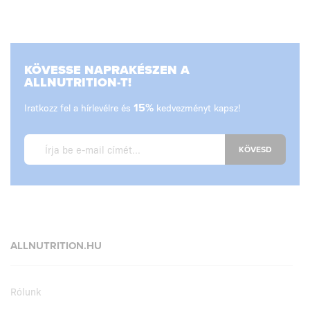
KÖVESSE NAPRAKÉSZEN A
ALLNUTRITION-T!
Iratkozz fel a hírlevélre és
15%
kedvezményt kapsz!
KÖVESD
ALLNUTRITION.HU
Rólunk