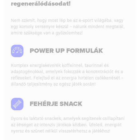
regenerálódásodat!
Nem számít, hogy most lép be az e-sport világába, vagy
egy komoly versenyre készül – nálunk mindent megtalál,
amire szüksége van a győzelemhez!
POWER UP FORMULÁK
Komplex energiakeverék koffeinnel, taurinnal és
adaptogénokkal, amelyek fokozzák a koncentrációt és a
reflexeket. Felejtsd el az energia hirtelen csökkenését –
állandó teljesítmény az egész játék során!
FEHÉRJE SNACK
Gyors és laktató snackek, amelyek segítenek csillapítani
az éhséget az intenzív játékok közben. Ízleled, energiát
nyersz és szünet nélkül visszatérhetsz a játékhoz!