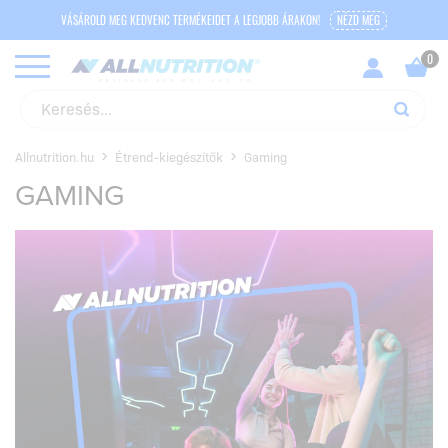
VÁSÁROLD MEG KEDVENC TERMÉKEIDET A LEGJOBB ÁRAKON!
NÉZD MEG
Allnutrition.hu
Étrend-kiegészítők
Gaming
GAMING