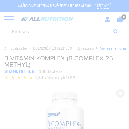
VÁSÁROLD MEG KEDVENC TERMÉKEIDET A LEGJOBB ÁRAKON!
NÉZD MEG
Allnutrition.hu
EGÉSZSÉG ÉS SZÉPSÉG
Egészség
Agy és memória
B-VITAMIN KOMPLEX (B COMPLEX 25
METHYL)
SFD NUTRITION
180 tabletta
4,84 véleményből 93