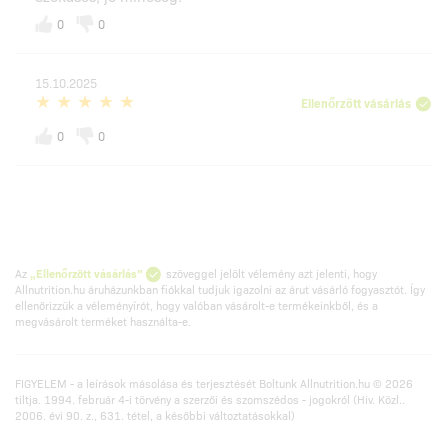
0
0
15.10.2025
Ellenőrzött vásárlás
0
0
Az
„Ellenőrzött vásárlás”
szöveggel jelölt vélemény azt jelenti, hogy
Allnutrition.hu áruházunkban fiókkal tudjuk igazolni az árut vásárló fogyasztót. Így
ellenőrizzük a véleményírót, hogy valóban vásárolt-e termékeinkből, és a
megvásárolt terméket használta-e.
FIGYELEM - a leírások másolása és terjesztését Boltunk Allnutrition.hu © 2026
tiltja. 1994. február 4-i törvény a szerzői és szomszédos - jogokról (Hiv. Közl..
2006. évi 90. z., 631. tétel, a későbbi változtatásokkal)