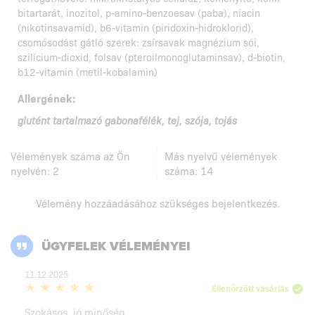
bitartarát, inozitol, p-amino-benzoesav (paba), niacin
(nikotinsavamid), b6-vitamin (piridoxin-hidroklorid),
csomósodást gátló szerek: zsírsavak magnézium sói,
szilícium-dioxid, folsav (pteroilmonoglutaminsav), d-biotin,
b12-vitamin (metil-kobalamin)
Allergének:
glutént tartalmazó gabonafélék, tej, szója, tojás
Vélemények száma az Ön
Más nyelvű vélemények
nyelvén:
2
száma:
14
Vélemény hozzáadásához szükséges
bejelentkezés
.
ÜGYFELEK VÉLEMÉNYEI
11.12.2025
Ellenőrzött vásárlás
Szokásos, jó minőség.