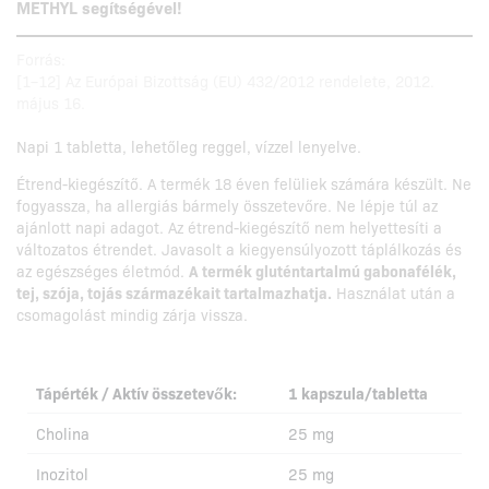
METHYL segítségével!
Forrás:
[1–12] Az Európai Bizottság (EU) 432/2012 rendelete, 2012.
május 16.
Napi 1 tabletta, lehetőleg reggel, vízzel lenyelve.
Étrend-kiegészítő. A termék 18 éven felüliek számára készült. Ne
fogyassza, ha allergiás bármely összetevőre. Ne lépje túl az
ajánlott napi adagot. Az étrend-kiegészítő nem helyettesíti a
változatos étrendet. Javasolt a kiegyensúlyozott táplálkozás és
az egészséges életmód.
A termék gluténtartalmú gabonafélék,
tej, szója, tojás származékait tartalmazhatja.
Használat után a
csomagolást mindig zárja vissza.
Tápérték / Aktív összetevők:
1 kapszula/tabletta
Cholina
25 mg
Inozitol
25 mg