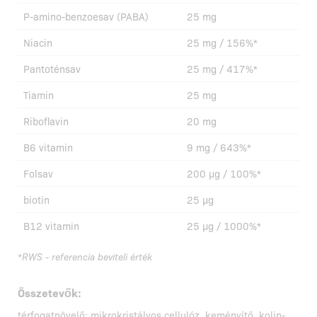
P-amino-benzoesav (PABA)
25 mg
Niacin
25 mg / 156%*
Pantoténsav
25 mg / 417%*
Tiamin
25 mg
Riboflavin
20 mg
B6 vitamin
9 mg / 643%*
Folsav
200 µg / 100%*
biotin
25 µg
B12 vitamin
25 µg / 1000%*
*RWS - referencia beviteli érték
Összetevők:
térfogatnövelő: mikrokristályos cellulóz, keményítő, kolin-