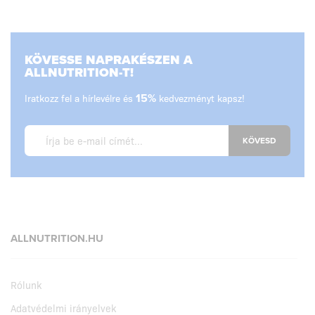
KÖVESSE NAPRAKÉSZEN A
ALLNUTRITION-T!
Iratkozz fel a hírlevélre és
15%
kedvezményt kapsz!
KÖVESD
ALLNUTRITION.HU
Rólunk
Adatvédelmi irányelvek