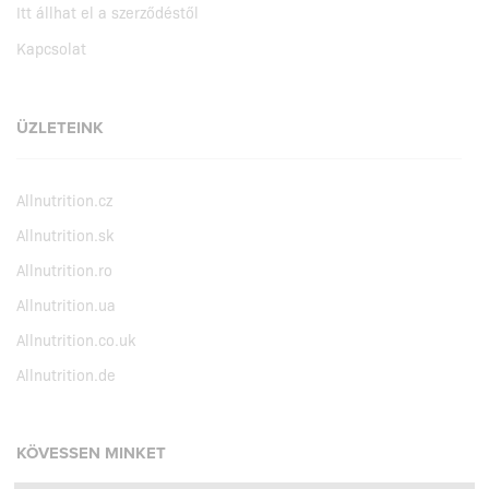
Itt állhat el a szerződéstől
Kapcsolat
ÜZLETEINK
Allnutrition.cz
Allnutrition.sk
Allnutrition.ro
Allnutrition.ua
Allnutrition.co.uk
Allnutrition.de
KÖVESSEN MINKET