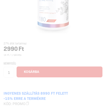
27% áfát tartalmaz
2990
Ft
16 Ft / 1 tabletta
MENNYISÉG:
INGYENES SZÁLLÍTÁS 8990 FT FELETT
-15% ERRE A TERMÉKRE
KÓD:
PROMO