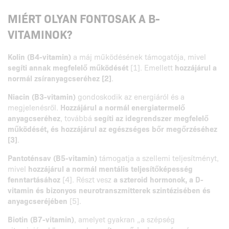
MIÉRT OLYAN FONTOSAK A B-
VITAMINOK?
Kolin (B4-vitamin)
a máj működésének támogatója, mivel
segíti annak megfelelő működését
[1]. Emellett
hozzájárul a
normál zsíranyagcseréhez [2]
.
Niacin (B3-vitamin)
gondoskodik az energiáról és a
megjelenésről.
Hozzájárul a normál energiatermelő
anyagcseréhez
, továbbá
segíti az idegrendszer megfelelő
működését, és hozzájárul az egészséges bőr megőrzéséhez
[3]
.
Pantoténsav (B5-vitamin)
támogatja a szellemi teljesítményt,
mivel
hozzájárul a normál mentális teljesítőképesség
fenntartásához
[4]. Részt vesz
a szteroid hormonok, a D-
vitamin és bizonyos neurotranszmitterek szintézisében és
anyagcseréjében
[5].
Biotin (B7-vitamin)
, amelyet gyakran „a szépség