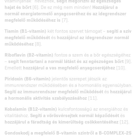
vitaminjának” neveznek,
segít megőrizni az egészséges
hajat és bőrt
[6]. De ez még nem minden!
Hozzájárul a
normál energiatermelő anyagcseréhez és az idegrendszer
megfelelő működéséhez is
[7].
Tiamin (B1-vitamin)
két fontos szervet támogat –
segíti a szív
megfelelő működését
és
hozzájárul az idegrendszer normál
működéséhez
[8].
Riboflavin (B2-vitamin)
fontos a szem és a bőr egészségéhez
–
segít fenntartani a normál látást és az egészséges bőrt
[9].
Emellett
hozzájárul a vas megfelelő anyagcseréjéhez
[10].
Piridoxin (B6-vitamin)
jelentős szerepet játszik az
immunrendszer működésében és a hormonális egyensúlyban.
Segíti az immunrendszer megfelelő működését
és
hozzájárul
a hormonális aktivitás szabályozásához
[11].
Kobalamin (B12-vitamin)
kulcsfontosságú az energiához és
vitalitáshoz.
Segíti a vörösvérsejtek normál képződését
és
hozzájárul a fáradtság és kimerültség csökkentéséhez
[12].
Gondoskodj a megfelelő B-vitamin szintről a B-COMPLEX-25