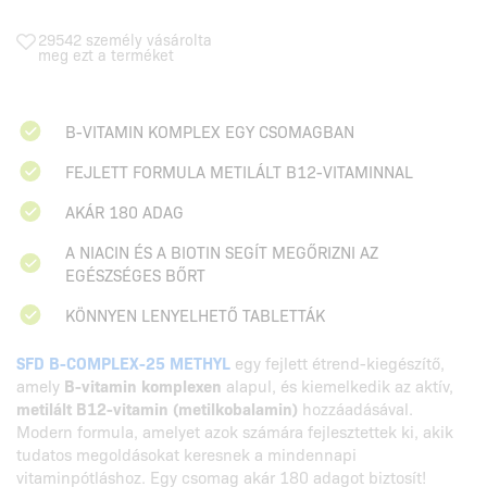
29542 személy vásárolta
meg ezt a terméket
B-VITAMIN KOMPLEX EGY CSOMAGBAN
FEJLETT FORMULA METILÁLT B12-VITAMINNAL
AKÁR 180 ADAG
A NIACIN ÉS A BIOTIN SEGÍT MEGŐRIZNI AZ
EGÉSZSÉGES BŐRT
KÖNNYEN LENYELHETŐ TABLETTÁK
SFD B-COMPLEX-25 METHYL
egy fejlett étrend-kiegészítő,
amely
B-vitamin komplexen
alapul, és kiemelkedik az aktív,
metilált B12-vitamin (metilkobalamin)
hozzáadásával.
Modern formula, amelyet azok számára fejlesztettek ki, akik
tudatos megoldásokat keresnek a mindennapi
vitaminpótláshoz. Egy csomag akár 180 adagot biztosít!