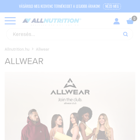
VÁSÁROLD MEG KEDVENC TERMÉKEIDET A LEGJOBB ÁRAKON!
NÉZD MEG
Allnutrition.hu
Allwear
ALLWEAR