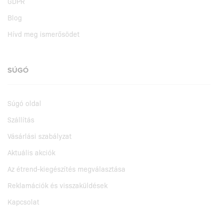
GDPR
Blog
Hívd meg ismerősödet
SÚGÓ
Súgó oldal
Szállítás
Vásárlási szabályzat
Aktuális akciók
Az étrend-kiegészítés megválasztása
Reklamációk és visszaküldések
Kapcsolat