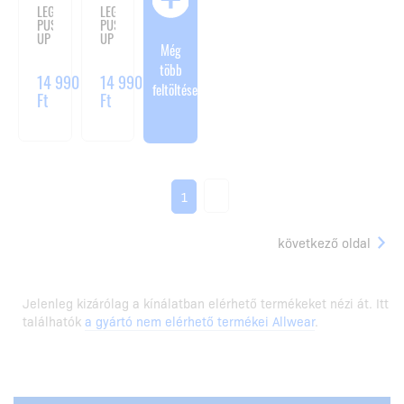
LEGGINGS
LEGGINGS
PUSH
PUSH
UP
UP
Még
DARK
LATTE
NAVY
több
14 990
14 990
feltöltése
Ft
Ft
2
1
következő oldal
Jelenleg kizárólag a kínálatban elérhető termékeket nézi át. Itt
találhatók
a gyártó nem elérhető termékei Allwear
.