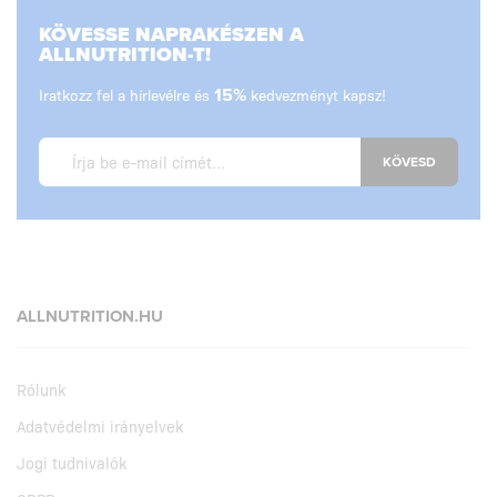
KÖVESSE NAPRAKÉSZEN A
ALLNUTRITION-T!
Iratkozz fel a hírlevélre és
15%
kedvezményt kapsz!
KÖVESD
ALLNUTRITION.HU
Rólunk
Adatvédelmi irányelvek
Jogi tudnivalók