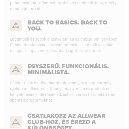
puha anyagok, kifinomult szabás és minimalizmus, amely
mindig jól néz ki.
BACK TO BASICS. BACK TO
YOU.
Leggingek és topok a kényelem és az önbizalom jegyében.
Puhák, rugalmasak, varrásmentesek – kiemelik az alakot
és egész napos mozgásszabadságot biztosítanak.
EGYSZERŰ. FUNKCIONÁLIS.
MINIMALISTA.
Pólók, trikók és rövidnadrágok, amelyek a nap bármely
szakában elkísérnek. Könnyűek, gyorsan száradnak és
kényelmesek – ideálisak edzéshez, városi használatra és
spontán programokhoz.
CSATLAKOZZ AZ ALLWEAR
CLUB-HOZ, ÉS ÉREZD A
KÜLÖNBSÉGET.