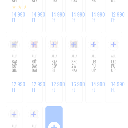
BEIGE
BLACK
DARK
GRAPHITE
NAVY
NAVY
BURGUNDY
MELANGE
1
14 990
14 990
14 990
14 990
14 990
12 990
Ft
Ft
Ft
Ft
Ft
Ft
ALLWEAR
ALLWEAR
ALLWEAR
ALLWEAR
ALLWEAR
ALLWEAR
BASIC
RÖVIDNADRÁG
BASIC
SPODENKI
LEGGINGS
LEGGINGS
RÖVIDNADRÁG
BASIC
RÖVIDNADRÁG
2W1
PUSH
PUSH
GRAPHITE
DARK
BEIGE
NAVY
UP
UP
MELANGE
BURGUNDY
BLACK
ESPRESSO
12 990
12 990
12 990
16 990
14 990
14 990
Ft
Ft
Ft
Ft
Ft
Ft
ALLWEAR
ALLWEAR