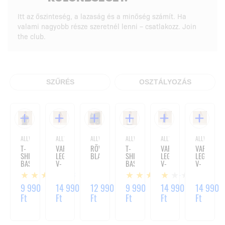
Itt az őszinteség, a lazaság és a minőség számít. Ha
valami nagyobb része szeretnél lenni – csatlakozz. Join
the club.
SZŰRÉS
OSZTÁLYOZÁS
ALLWEAR
ALLWEAR
ALLWEAR
ALLWEAR
ALLWEAR
ALLWEAR
T-
VARRÁSMENTES
RÖVIDNADRÁG
T-
VARRÁSMENTES
VARRÁSME
SHIRT
LEGGINGS
BLACK
SHIRT
LEGGINGS
LEGGINGS
BASIC
V-
BASIC
V-
V-
BLACK
WAIST
WHITE
WAIST
WAIST
3
4
1
BURGUNDY
BLACK
LAVENDER
BLUE
9 990
14 990
12 990
9 990
14 990
14 990
Ft
Ft
Ft
Ft
Ft
Ft