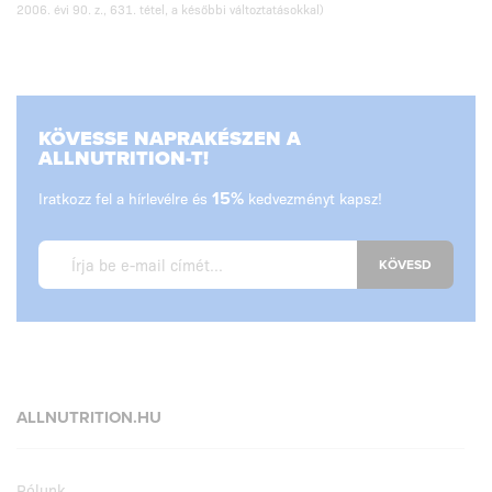
2006. évi 90. z., 631. tétel, a későbbi változtatásokkal)
KÖVESSE NAPRAKÉSZEN A
ALLNUTRITION-T!
Iratkozz fel a hírlevélre és
15%
kedvezményt kapsz!
KÖVESD
ALLNUTRITION.HU
Rólunk