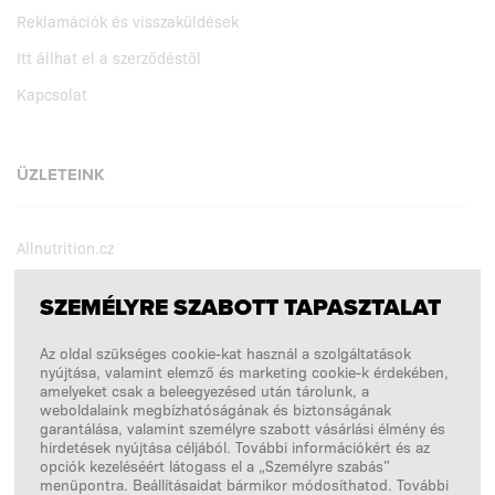
Reklamációk és visszaküldések
Itt állhat el a szerződéstől
Kapcsolat
ÜZLETEINK
Allnutrition.cz
Allnutrition.sk
SZEMÉLYRE SZABOTT TAPASZTALAT
Allnutrition.ro
Az oldal szükséges cookie-kat használ a szolgáltatások
Allnutrition.ua
nyújtása, valamint elemző és marketing cookie-k érdekében,
Allnutrition.co.uk
amelyeket csak a beleegyezésed után tárolunk, a
weboldalaink megbízhatóságának és biztonságának
Allnutrition.de
garantálása, valamint személyre szabott vásárlási élmény és
hirdetések nyújtása céljából. További információkért és az
opciók kezeléséért látogass el a „Személyre szabás”
menüpontra. Beállításaidat bármikor módosíthatod. További