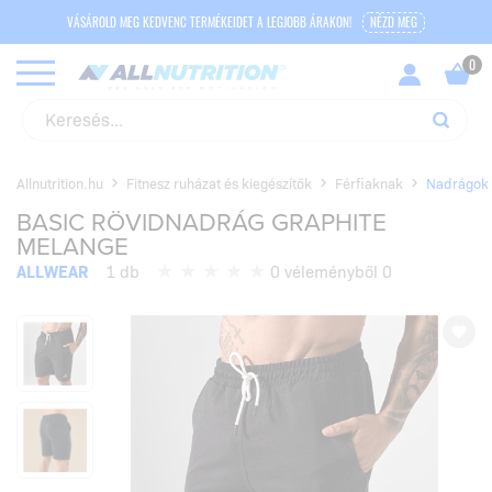
VÁSÁROLD MEG KEDVENC TERMÉKEIDET A LEGJOBB ÁRAKON!
NÉZD MEG
Allnutrition.hu
Fitnesz ruházat és kiegészítők
Férfiaknak
Nadrágok
BASIC RÖVIDNADRÁG GRAPHITE
MELANGE
ALLWEAR
1 db
0 véleményből 0