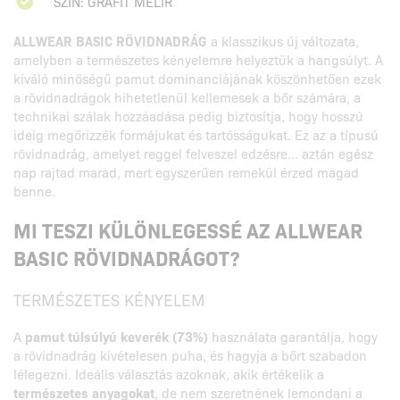
SZÍN: GRAFIT MELÍR
ALLWEAR BASIC RÖVIDNADRÁG
a klasszikus új változata,
amelyben a természetes kényelemre helyeztük a hangsúlyt. A
kiváló minőségű pamut dominanciájának köszönhetően ezek
a rövidnadrágok hihetetlenül kellemesek a bőr számára, a
technikai szálak hozzáadása pedig biztosítja, hogy hosszú
ideig megőrizzék formájukat és tartósságukat. Ez az a típusú
rövidnadrág, amelyet reggel felveszel edzésre... aztán egész
nap rajtad marad, mert egyszerűen remekül érzed magad
benne.
MI TESZI KÜLÖNLEGESSÉ AZ ALLWEAR
BASIC RÖVIDNADRÁGOT?
TERMÉSZETES KÉNYELEM
A
pamut túlsúlyú keverék (73%)
használata garantálja, hogy
a rövidnadrág kivételesen puha, és hagyja a bőrt szabadon
lélegezni. Ideális választás azoknak, akik értékelik a
természetes anyagokat
, de nem szeretnének lemondani a