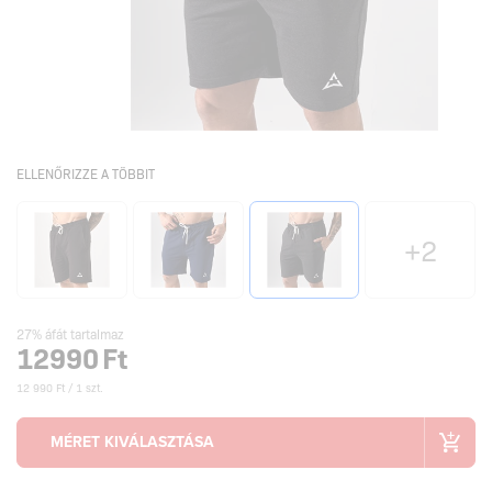
ELLENŐRIZZE A TÖBBIT
+2
27% áfát tartalmaz
12990
Ft
12 990 Ft / 1 szt.