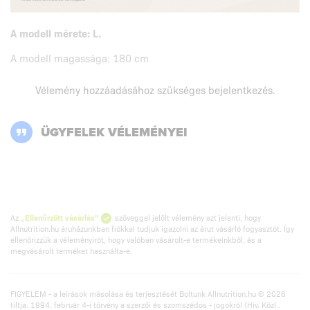
A modell mérete: L.
A modell magassága: 180 cm
Vélemény hozzáadásához szükséges
bejelentkezés
.
ÜGYFELEK VÉLEMÉNYEI
Az
„Ellenőrzött vásárlás”
szöveggel jelölt vélemény azt jelenti, hogy
Allnutrition.hu áruházunkban fiókkal tudjuk igazolni az árut vásárló fogyasztót. Így
ellenőrizzük a véleményírót, hogy valóban vásárolt-e termékeinkből, és a
megvásárolt terméket használta-e.
FIGYELEM - a leírások másolása és terjesztését Boltunk Allnutrition.hu © 2026
tiltja. 1994. február 4-i törvény a szerzői és szomszédos - jogokról (Hiv. Közl..