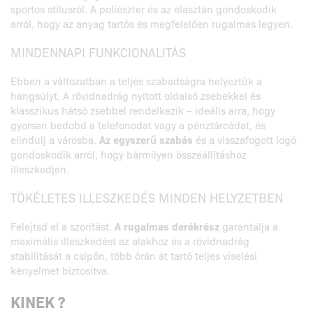
sportos stílusról. A poliészter és az elasztán gondoskodik
arról, hogy az anyag tartós és megfelelően rugalmas legyen.
MINDENNAPI FUNKCIONALITÁS
Ebben a változatban a teljes szabadságra helyeztük a
hangsúlyt. A rövidnadrág nyitott oldalsó zsebekkel és
klasszikus hátsó zsebbel rendelkezik – ideális arra, hogy
gyorsan bedobd a telefonodat vagy a pénztárcádat, és
elindulj a városba.
Az egyszerű szabás
és a visszafogott logó
gondoskodik arról, hogy bármilyen összeállításhoz
illeszkedjen.
TÖKÉLETES ILLESZKEDÉS MINDEN HELYZETBEN
Felejtsd el a szorítást.
A rugalmas derékrész
garantálja a
maximális illeszkedést az alakhoz és a rövidnadrág
stabilitását a csípőn, több órán át tartó teljes viselési
kényelmet biztosítva.
KINEK ?