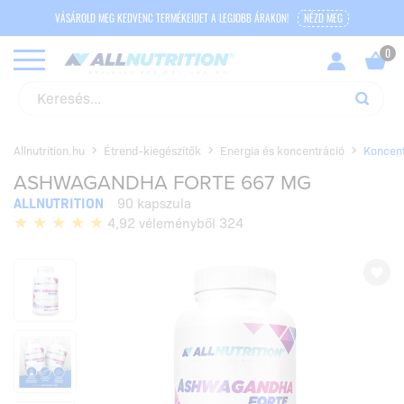
VÁSÁROLD MEG KEDVENC TERMÉKEIDET A LEGJOBB ÁRAKON!
NÉZD MEG
Allnutrition.hu
Étrend-kiegészítők
Energia és koncentráció
Koncent
ASHWAGANDHA FORTE 667 MG
ALLNUTRITION
90 kapszula
4,92 véleményből 324