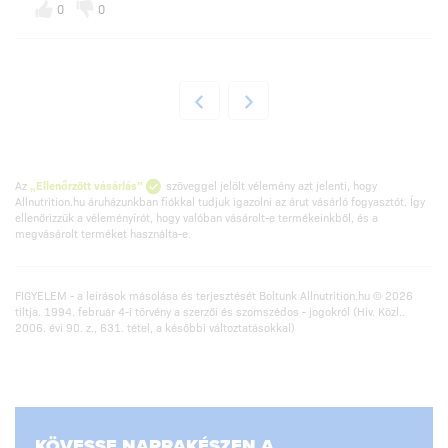
0
0
Az
„Ellenőrzött vásárlás”
szöveggel jelölt vélemény azt jelenti, hogy
Allnutrition.hu áruházunkban fiókkal tudjuk igazolni az árut vásárló fogyasztót. Így
ellenőrizzük a véleményírót, hogy valóban vásárolt-e termékeinkből, és a
megvásárolt terméket használta-e.
FIGYELEM - a leírások másolása és terjesztését Boltunk Allnutrition.hu © 2026
tiltja. 1994. február 4-i törvény a szerzői és szomszédos - jogokról (Hiv. Közl..
2006. évi 90. z., 631. tétel, a későbbi változtatásokkal)
KÖVESSE NAPRAKÉSZEN A