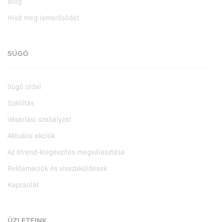
Blog
Hívd meg ismerősödet
SÚGÓ
Súgó oldal
Szállítás
Vásárlási szabályzat
Aktuális akciók
Az étrend-kiegészítés megválasztása
Reklamációk és visszaküldések
Kapcsolat
ÜZLETEINK