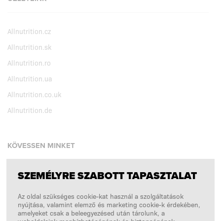
Allnutrition.cz
Allnutrition.sk
Allnutrition.ro
Allnutrition.ua
Allnutrition.co.uk
Allnutrition.de
KÖVESSEN MINKET
SZEMÉLYRE SZABOTT TAPASZTALAT
Facebook
Az oldal szükséges cookie-kat használ a szolgáltatások
Instagram
nyújtása, valamint elemző és marketing cookie-k érdekében,
Copyright © 2026
SFD S. A.
amelyeket csak a beleegyezésed után tárolunk, a