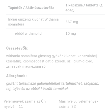
1 kapszula / tabletta (1
Tápérték / Aktív összetevők:
adag)
Indiai ginzeng kivonat Withania
667 mg
somnifera
ebből withanolid
10 mg
Összetevők:
withania somnifera ginseng gyökér kivonat, kapszulahéj
(zselatin), csomósodást gátló szerek: szilícium-dioxid,
zsírsavak magnézium sói
Allergének:
glutént tartalmazó gabonaféléket tartalmazhat, szójabab,
tej, tojás és az abból készült termékek
Vélemények száma az Ön
Más nyelvű vélemények
nyelvén:
11
száma:
32