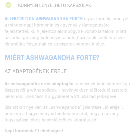
KÖNNYEN LENYELHETŐ KAPSZULÁK
ALLNUTRITION ASHWAGANDHA FORTE
olyan termék, amelyet
a mindennapi harmónia és egyensúly támogatására
fejlesztettek ki. A jelentős álombogyó kivonat-tartalom miatt
az indiai ginzeng különösen ajánlott azoknak, akik intenzív
életmódot folytatnak és stressznek vannak kitéve.
MIÉRT ASHWAGANDHA FORTE?
AZ ADAPTOGÉNEK EREJE
Az ashwagandha erős adaptogén
, amelynek kulcsfontosságú
összetevői a withanolidok – növényekben előforduló szteroid
laktonok. Ezek teszik a gyökeret a 21. század jelképévé.
Szanszkrit nyelven az „ashwagandha” jelentése „ló ereje”,
ami arra a hagyományos hiedelemre utal, hogy a növény
fogyasztása lóhoz hasonló erőt és kitartást ad.
Napi harmónia? Lehetséges!