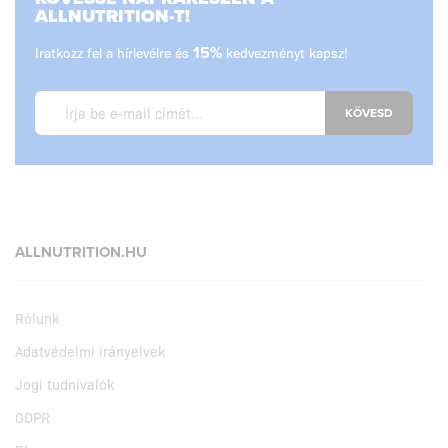
ALLNUTRITION-T!
Iratkozz fel a hírlevélre és
15%
kedvezményt kapsz!
KÖVESD
ALLNUTRITION.HU
Rólunk
Adatvédelmi irányelvek
Jogi tudnivalók
GDPR