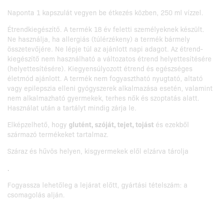
Naponta 1 kapszulát vegyen be étkezés közben, 250 ml vízzel.
Étrendkiegészítő. A termék 18 év feletti személyeknek készült.
Ne használja, ha allergiás (túlérzékeny) a termék bármely
összetevőjére. Ne lépje túl az ajánlott napi adagot. Az étrend-
kiegészítő nem használható a változatos étrend helyettesítésére
(helyettesítésére). Kiegyensúlyozott étrend és egészséges
életmód ajánlott. A termék nem fogyasztható nyugtató, altató
vagy epilepszia elleni gyógyszerek alkalmazása esetén, valamint
nem alkalmazható gyermekek, terhes nők és szoptatás alatt.
Használat után a tartályt mindig zárja le.
Elképzelhető, hogy
glutént, szóját, tejet, tojást
és ezekből
származó termékeket tartalmaz.
Száraz és hűvös helyen, kisgyermekek elől elzárva tárolja
.
Fogyassza lehetőleg a lejárat előtt, gyártási tételszám: a
csomagolás alján.