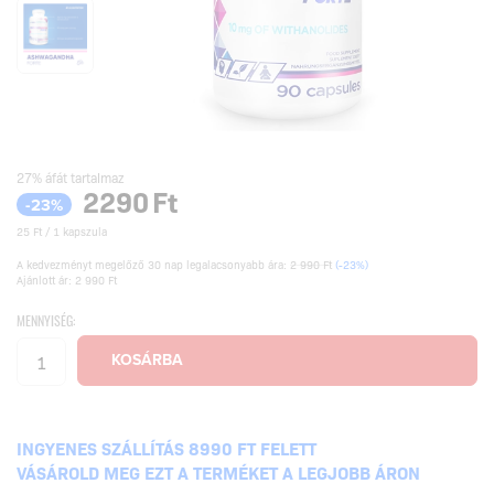
27% áfát tartalmaz
2290
Ft
-23%
25 Ft / 1 kapszula
A kedvezményt megelőző 30 nap legalacsonyabb ára:
2 990 Ft
(-23%)
Ajánlott ár: 2 990 Ft
MENNYISÉG:
INGYENES SZÁLLÍTÁS 8990 FT FELETT
VÁSÁROLD MEG EZT A TERMÉKET A LEGJOBB ÁRON