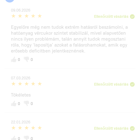
09.06.2026
Ellenőrzött vásárlás
Egyelőre még nem tudok extrém hatásról beszámolni, a
hatóanyag vércukor szintet stabilizál, mivel alapvetően
nincs ilyen problémám, talán annyit tudok megosztani
róla, hogy ‘laposítja’ azokat a falásrohamokat, amik egy
erősebb deficitben jelentkeznének.
0
0
07.03.2026
Ellenőrzött vásárlás
Tökéletes
0
0
22.01.2026
Ellenőrzött vásárlás
0
0