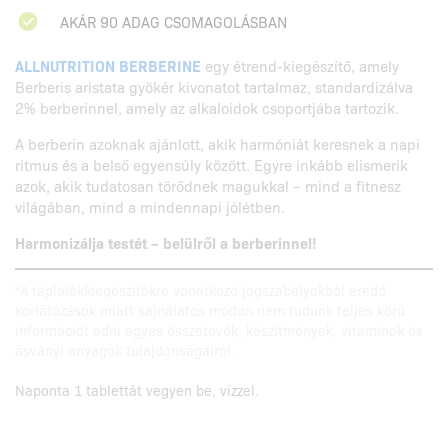
AKÁR 90 ADAG CSOMAGOLÁSBAN
ALLNUTRITION BERBERINE
egy étrend-kiegészítő, amely
Berberis aristata gyökér kivonatot tartalmaz, standardizálva
2% berberinnel, amely az alkaloidok csoportjába tartozik.
A berberin azoknak ajánlott, akik harmóniát keresnek a napi
ritmus és a belső egyensúly között. Egyre inkább elismerik
azok, akik tudatosan törődnek magukkal – mind a fitnesz
világában, mind a mindennapi jólétben.
Harmonizálja testét – belülről a berberinnel!
*A táplálékkiegészítőkre vonatkozó jogszabályokból eredő
korlátozások miatt sajnálatos módon nem tudunk teljes körű
információt adni egyes összetevők, készítmények, vitaminok és
ásványi anyagok tulajdonságairól.
Naponta 1 tablettát vegyen be, vízzel.