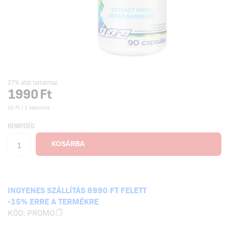
27% áfát tartalmaz
1990
Ft
22 Ft / 1 kapszula
MENNYISÉG:
INGYENES SZÁLLÍTÁS 8990 FT FELETT
-15% ERRE A TERMÉKRE
KÓD:
PROMO