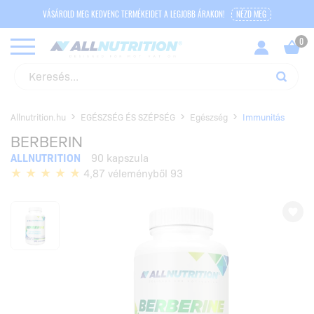
VÁSÁROLD MEG KEDVENC TERMÉKEIDET A LEGJOBB ÁRAKON!
NÉZD MEG
Allnutrition.hu
EGÉSZSÉG ÉS SZÉPSÉG
Egészség
Immunitás
BERBERIN
ALLNUTRITION
90 kapszula
4,87 véleményből 93