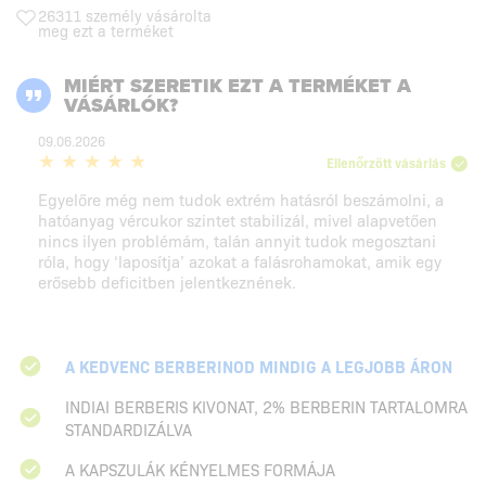
26311 személy vásárolta
meg ezt a terméket
MIÉRT SZERETIK EZT A TERMÉKET A
VÁSÁRLÓK?
09.06.2026
Ellenőrzött vásárlás
Egyelőre még nem tudok extrém hatásról beszámolni, a
hatóanyag vércukor szintet stabilizál, mivel alapvetően
nincs ilyen problémám, talán annyit tudok megosztani
róla, hogy ‘laposítja’ azokat a falásrohamokat, amik egy
erősebb deficitben jelentkeznének.
A KEDVENC BERBERINOD MINDIG A LEGJOBB ÁRON
INDIAI BERBERIS KIVONAT, 2% BERBERIN TARTALOMRA
STANDARDIZÁLVA
A KAPSZULÁK KÉNYELMES FORMÁJA