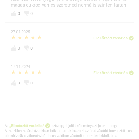
magas cukrod van és szeretnéd normális szinten tartani.
0
0
27.01.2025
Ellenőrzött vásárlás
0
0
17.11.2024
Ellenőrzött vásárlás
0
0
Az
„Ellenőrzött vásárlás”
szöveggel jelölt vélemény azt jelenti, hogy
Allnutrition.hu áruházunkban fiókkal tudjuk igazolni az árut vásárló fogyasztót. Így
ellenőrizzük a véleményírót, hogy valóban vásárolt-e termékeinkből, és a