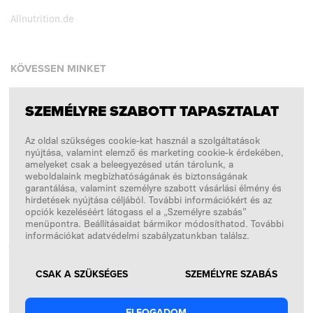
Allnutrition.de
KÖVESSEN MINKET
SZEMÉLYRE SZABOTT TAPASZTALAT
Facebook
Az oldal szükséges cookie-kat használ a szolgáltatások
Instagram
nyújtása, valamint elemző és marketing cookie-k érdekében,
Copyright © 2026
SFD S. A.
amelyeket csak a beleegyezésed után tárolunk, a
weboldalaink megbízhatóságának és biztonságának
garantálása, valamint személyre szabott vásárlási élmény és
hirdetések nyújtása céljából. További információkért és az
opciók kezeléséért látogass el a „Személyre szabás”
A FIZETÉSEKET FELDOLGOZZA
menüpontra. Beállításaidat bármikor módosíthatod. További
információkat adatvédelmi szabályzatunkban találsz.
CSAK A SZÜKSÉGES
SZEMÉLYRE SZABÁS
ELFOGADOM