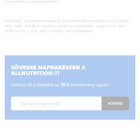
megvásárolt terméket használta-e.
FIGYELEM - a leírások másolása és terjesztését Boltunk Allnutrition.hu © 2026
tiltja. 1994. február 4-i törvény a szerzői és szomszédos - jogokról (Hiv. Közl..
2006. évi 90. z., 631. tétel, a későbbi változtatásokkal)
KÖVESSE NAPRAKÉSZEN A
ALLNUTRITION-T!
Iratkozz fel a hírlevélre és
15%
kedvezményt kapsz!
KÖVESD