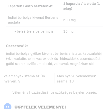
1 kapszula / tabletta (1
Tápérték / Aktív összetevők:
adag)
Indiai borbolya kivonat Berberis
500 mg
aristata
- beleértve a berberint is
10 mg
Összetevők:
indiai borbolya gyökér kivonat berberis aristata, kapszulahéj
(víz, zselatin, szín: vas-oxidok és -hidroxidok), csomósodást
gátló szerek: szilícium-dioxid, zsírsavak magnézium sói
Vélemények száma az Ön
Más nyelvű vélemények
nyelvén:
9
száma:
10
Vélemény hozzáadásához szükséges
bejelentkezés
.
ÜGYFELEK VÉLEMÉNYEI