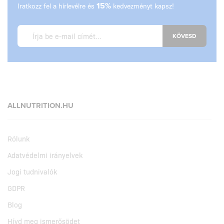
Iratkozz fel a hírlevélre és
15%
kedvezményt kapsz!
KÖVESD
ALLNUTRITION.HU
Rólunk
Adatvédelmi irányelvek
Jogi tudnivalók
GDPR
Blog
Hívd meg ismerősödet