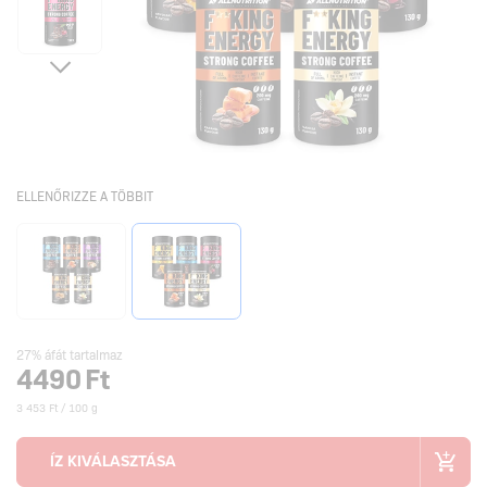
ELLENŐRIZZE A TÖBBIT
27% áfát tartalmaz
4490
Ft
3 453 Ft / 100 g