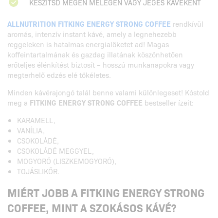
KÉSZÍTSD MEGEN MELEGEN VAGY JEGES KÁVÉKÉNT
ALLNUTRITION FITKING ENERGY STRONG COFFEE
rendkívül
aromás, intenzív instant kávé, amely a legnehezebb
reggeleken is hatalmas energialöketet ad! Magas
koffeintartalmának és gazdag illatának köszönhetően
erőteljes élénkítést biztosít – hosszú munkanapokra vagy
megterhelő edzés elé tökéletes.
Minden kávérajongó talál benne valami különlegeset! Kóstold
meg a
FITKING ENERGY STRONG COFFEE
bestseller ízeit:
KARAMELL,
VANÍLIA,
CSOKOLÁDÉ,
CSOKOLÁDÉ MEGGYEL,
MOGYORÓ (LISZKEMOGYORÓ),
TOJÁSLIKŐR.
MIÉRT JOBB A FITKING ENERGY STRONG
COFFEE, MINT A SZOKÁSOS KÁVÉ?