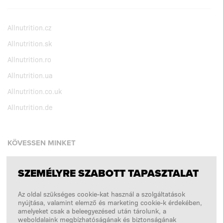
Allnutrition.cz
Allnutrition.sk
Allnutrition.ro
Allnutrition.ua
Allnutrition.co.uk
Allnutrition.de
KÖVESSEN MINKET
SZEMÉLYRE SZABOTT TAPASZTALAT
Facebook
Az oldal szükséges cookie-kat használ a szolgáltatások
Instagram
nyújtása, valamint elemző és marketing cookie-k érdekében,
Copyright © 2026
SFD S. A.
amelyeket csak a beleegyezésed után tárolunk, a
weboldalaink megbízhatóságának és biztonságának