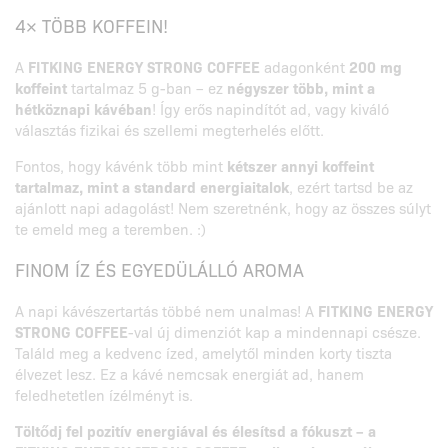
4× TÖBB KOFFEIN!
A
FITKING ENERGY STRONG COFFEE
adagonként
200 mg
koffeint
tartalmaz 5 g-ban – ez
négyszer több, mint a
hétköznapi kávéban
! Így erős napindítót ad, vagy kiváló
választás fizikai és szellemi megterhelés előtt.
Fontos, hogy kávénk több mint
kétszer annyi koffeint
tartalmaz, mint a standard energiaitalok
, ezért tartsd be az
ajánlott napi adagolást! Nem szeretnénk, hogy az összes súlyt
te emeld meg a teremben. :)
FINOM ÍZ ÉS EGYEDÜLÁLLÓ AROMA
A napi kávészertartás többé nem unalmas! A
FITKING ENERGY
STRONG COFFEE
-val új dimenziót kap a mindennapi csésze.
Találd meg a kedvenc ízed, amelytől minden korty tiszta
élvezet lesz. Ez a kávé nemcsak energiát ad, hanem
feledhetetlen ízélményt is.
Töltődj fel pozitív energiával és élesítsd a fókuszt – a