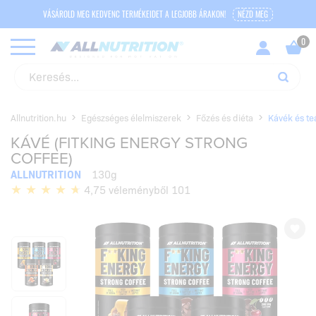
VÁSÁROLD MEG KEDVENC TERMÉKEIDET A LEGJOBB ÁRAKON!
NÉZD MEG
Allnutrition.hu
Egészséges élelmiszerek
Főzés és diéta
Kávék és te
KÁVÉ (FITKING ENERGY STRONG
COFFEE)
ALLNUTRITION
130g
4,75 véleményből 101