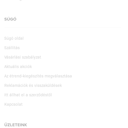
SÚGÓ
Súgó oldal
Szállítás
Vásárlási szabályzat
Aktuális akciók
Az étrend-kiegészítés megválasztása
Reklamációk és visszaküldések
Itt állhat el a szerződéstől
Kapcsolat
ÜZLETEINK