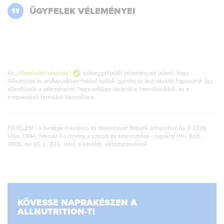
ÜGYFELEK VÉLEMÉNYEI
Az
„Ellenőrzött vásárlás”
szöveggel jelölt vélemény azt jelenti, hogy
Allnutrition.hu áruházunkban fiókkal tudjuk igazolni az árut vásárló fogyasztót. Így
ellenőrizzük a véleményírót, hogy valóban vásárolt-e termékeinkből, és a
megvásárolt terméket használta-e.
FIGYELEM - a leírások másolása és terjesztését Boltunk Allnutrition.hu © 2026
tiltja. 1994. február 4-i törvény a szerzői és szomszédos - jogokról (Hiv. Közl..
2006. évi 90. z., 631. tétel, a későbbi változtatásokkal)
KÖVESSE NAPRAKÉSZEN A
ALLNUTRITION-T!