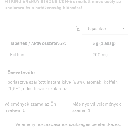
FITKING ENERGY STRONG COFFEE mellett nincs esély az
unalomra és a hatékonyság hiányára!
Íz:
Tápérték / Aktív összetevők:
5 g (1 adag)
Koffein
200 mg
Összetevők:
porlasztva szárított instant kávé (88%), aromák, koffein
(1,5%), édesítőszer: szukralóz
Vélemények száma az Ön
Más nyelvű vélemények
nyelvén:
0
száma:
1
Vélemény hozzáadásához szükséges
bejelentkezés
.