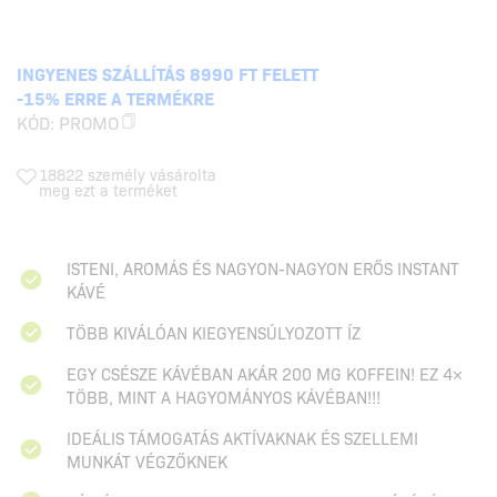
INGYENES SZÁLLÍTÁS 8990 FT FELETT
-15% ERRE A TERMÉKRE
KÓD:
PROMO
18822 személy vásárolta
meg ezt a terméket
ISTENI, AROMÁS ÉS NAGYON-NAGYON ERŐS INSTANT
KÁVÉ
TÖBB KIVÁLÓAN KIEGYENSÚLYOZOTT ÍZ
EGY CSÉSZE KÁVÉBAN AKÁR 200 MG KOFFEIN! EZ 4×
TÖBB, MINT A HAGYOMÁNYOS KÁVÉBAN!!!
IDEÁLIS TÁMOGATÁS AKTÍVAKNAK ÉS SZELLEMI
MUNKÁT VÉGZŐKNEK