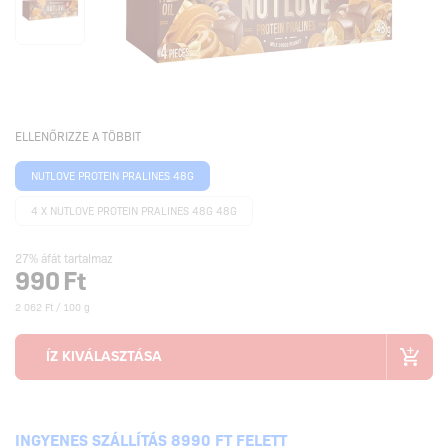
ELLENŐRIZZE A TÖBBIT
NUTLOVE PROTEIN PRALINES 48G
4 X NUTLOVE PROTEIN PRALINES 48G 48G
27% áfát tartalmaz
990
Ft
2 062 Ft / 100 g
INGYENES SZÁLLÍTÁS 8990 FT FELETT