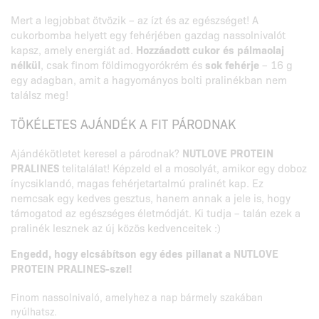
Mert a legjobbat ötvözik – az ízt és az egészséget! A
cukorbomba helyett egy fehérjében gazdag nassolnivalót
kapsz, amely energiát ad.
Hozzáadott cukor és pálmaolaj
nélkül
, csak finom földimogyorókrém és
sok fehérje
– 16 g
egy adagban, amit a hagyományos bolti pralinékban nem
találsz meg!
TÖKÉLETES AJÁNDÉK A FIT PÁRODNAK
Ajándékötletet keresel a párodnak?
NUTLOVE PROTEIN
PRALINES
telitalálat! Képzeld el a mosolyát, amikor egy doboz
ínycsiklandó, magas fehérjetartalmú pralinét kap. Ez
nemcsak egy kedves gesztus, hanem annak a jele is, hogy
támogatod az egészséges életmódját. Ki tudja – talán ezek a
pralinék lesznek az új közös kedvenceitek :)
Engedd, hogy elcsábítson egy édes pillanat a NUTLOVE
PROTEIN PRALINES-szel!
Finom nassolnivaló, amelyhez a nap bármely szakában
nyúlhatsz.