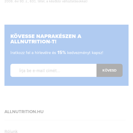
2006. évi 90. z., 631. tétel, a későbbi változtatásokkal)
KÖVESSE NAPRAKÉSZEN A
ALLNUTRITION-T!
Iratkozz fel a hírlevélre és
15%
kedvezményt kapsz!
KÖVESD
ALLNUTRITION.HU
Rólunk