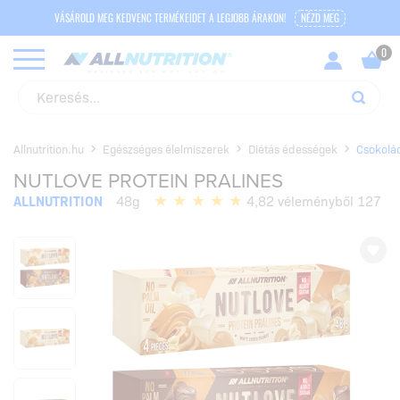
VÁSÁROLD MEG KEDVENC TERMÉKEIDET A LEGJOBB ÁRAKON!
NÉZD MEG
Allnutrition.hu
Egészséges élelmiszerek
Diétás édességek
Csokolá
NUTLOVE PROTEIN PRALINES
ALLNUTRITION
48g
4,82 véleményből 127