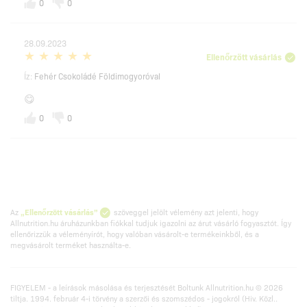
0
0
28.09.2023
Ellenőrzött vásárlás
Íz:
Fehér Csokoládé Földimogyoróval
😋
0
0
Az
„Ellenőrzött vásárlás”
szöveggel jelölt vélemény azt jelenti, hogy
Allnutrition.hu áruházunkban fiókkal tudjuk igazolni az árut vásárló fogyasztót. Így
ellenőrizzük a véleményírót, hogy valóban vásárolt-e termékeinkből, és a
megvásárolt terméket használta-e.
FIGYELEM - a leírások másolása és terjesztését Boltunk Allnutrition.hu © 2026
tiltja. 1994. február 4-i törvény a szerzői és szomszédos - jogokról (Hiv. Közl..