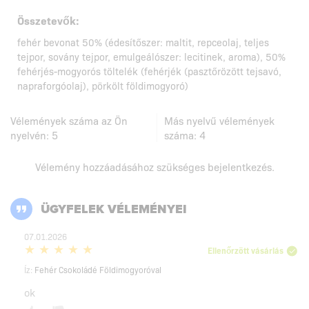
Összetevők:
fehér bevonat 50% (édesítőszer: maltit, repceolaj, teljes
tejpor, sovány tejpor, emulgeálószer: lecitinek, aroma), 50%
fehérjés-mogyorós töltelék (fehérjék (pasztőrözött tejsavó,
napraforgóolaj), pörkölt földimogyoró)
Vélemények száma az Ön
Más nyelvű vélemények
nyelvén:
5
száma:
4
Vélemény hozzáadásához szükséges
bejelentkezés
.
ÜGYFELEK VÉLEMÉNYEI
07.01.2026
Ellenőrzött vásárlás
Íz:
Fehér Csokoládé Földimogyoróval
ok