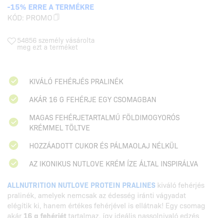
-15% ERRE A TERMÉKRE
KÓD:
PROMO
54856 személy vásárolta
meg ezt a terméket
KIVÁLÓ FEHÉRJÉS PRALINÉK
AKÁR 16 G FEHÉRJE EGY CSOMAGBAN
MAGAS FEHÉRJETARTALMÚ FÖLDIMOGYORÓS
KRÉMMEL TÖLTVE
HOZZÁADOTT CUKOR ÉS PÁLMAOLAJ NÉLKÜL
AZ IKONIKUS NUTLOVE KRÉM ÍZE ÁLTAL INSPIRÁLVA
ALLNUTRITION NUTLOVE PROTEIN PRALINES
kiváló fehérjés
pralinék, amelyek nemcsak az édesség iránti vágyadat
elégítik ki, hanem értékes fehérjével is ellátnak! Egy csomag
akár
16 g fehérjét
tartalmaz, így ideális nassolnivaló edzés