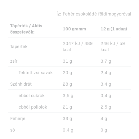
Íz:
Fehér csokoládé földimogyoróval
Tápérték / Aktív
100 gramm
12 g (1 adag)
összetevők:
2047 kJ / 489
246 kJ / 59
Tápérték
kcal
kcal
zsír
31 g
3,7 g
Telített zsírsavak
20 g
2,4 g
Szénhidrát
28 g
3,4 g
ebből cukrok
3,5 g
0,4 g
ebből poliolok
21 g
2,5 g
Fehérje
33 g
4 g
só
0,4 g
0 g