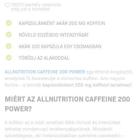
78275 személy vásárolta
meg ezt a terméket
KAPSZULÁNKÉNT AKÁR 200 MG KOFFEIN
NÖVELD EDZÉSEID INTENZITÁSÁT
AKÁR 100 KAPSZULA EGY CSOMAGBAN
TÖRŐDJ AZ ALAKODDAL
ALLNUTRITION CAFFEINE 200 POWER
egy étrend-kiegészítő,
amelynek fő összetevője a vízmentes koffein. Ami nagyon
fontos – a termék
kapszulánként 200 mg koffeint tartalmaz!
MIÉRT AZ ALLNUTRITION CAFFEINE 200
POWER?
A koffein az a mód, amellyel több ritmust és intenzitást
adhatsz mindennapi tevékenységeidnek. Mindenki
szövetségese, aki határozottabban szeretne cselekedni –