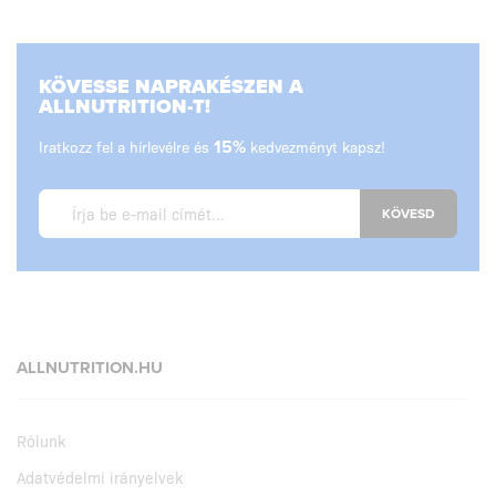
KÖVESSE NAPRAKÉSZEN A
ALLNUTRITION-T!
Iratkozz fel a hírlevélre és
15%
kedvezményt kapsz!
KÖVESD
ALLNUTRITION.HU
Rólunk
Adatvédelmi irányelvek