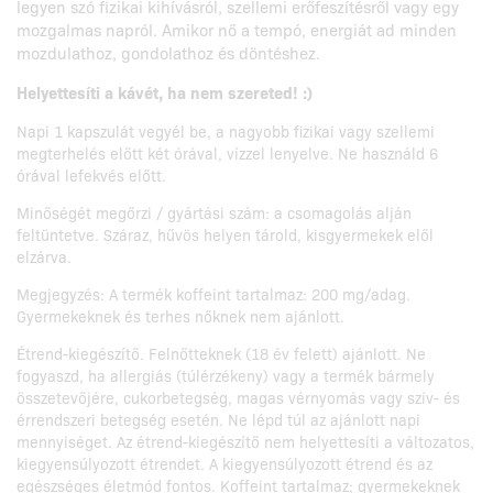
legyen szó fizikai kihívásról, szellemi erőfeszítésről vagy egy
mozgalmas napról. Amikor nő a tempó, energiát ad minden
mozdulathoz, gondolathoz és döntéshez.
Helyettesíti a kávét, ha nem szereted! :)
Napi 1 kapszulát vegyél be, a nagyobb fizikai vagy szellemi
megterhelés előtt két órával, vízzel lenyelve. Ne használd 6
órával lefekvés előtt.
Minőségét megőrzi / gyártási szám: a csomagolás alján
feltüntetve. Száraz, hűvös helyen tárold, kisgyermekek elől
elzárva.
Megjegyzés: A termék koffeint tartalmaz: 200 mg/adag.
Gyermekeknek és terhes nőknek nem ajánlott.
Étrend-kiegészítő. Felnőtteknek (18 év felett) ajánlott. Ne
fogyaszd, ha allergiás (túlérzékeny) vagy a termék bármely
összetevőjére, cukorbetegség, magas vérnyomás vagy szív- és
érrendszeri betegség esetén. Ne lépd túl az ajánlott napi
mennyiséget. Az étrend-kiegészítő nem helyettesíti a változatos,
kiegyensúlyozott étrendet. A kiegyensúlyozott étrend és az
egészséges életmód fontos. Koffeint tartalmaz; gyermekeknek