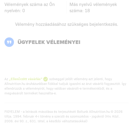
Vélemények száma az Ön
Más nyelvű vélemények
nyelvén:
0
száma:
18
Vélemény hozzáadásához szükséges
bejelentkezés
.
ÜGYFELEK VÉLEMÉNYEI
Az
„Ellenőrzött vásárlás”
szöveggel jelölt vélemény azt jelenti, hogy
Allnutrition.hu áruházunkban fiókkal tudjuk igazolni az árut vásárló fogyasztót. Így
ellenőrizzük a véleményírót, hogy valóban vásárolt-e termékeinkből, és a
megvásárolt terméket használta-e.
FIGYELEM - a leírások másolása és terjesztését Boltunk Allnutrition.hu © 2026
tiltja. 1994. február 4-i törvény a szerzői és szomszédos - jogokról (Hiv. Közl..
2006. évi 90. z., 631. tétel, a későbbi változtatásokkal)