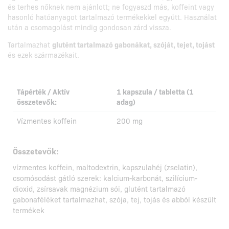
és terhes nőknek nem ajánlott; ne fogyaszd más, koffeint vagy
hasonló hatóanyagot tartalmazó termékekkel együtt. Használat
után a csomagolást mindig gondosan zárd vissza.
Tartalmazhat
glutént tartalmazó gabonákat, szóját, tejet, tojást
és ezek származékait.
Tápérték / Aktív
1 kapszula / tabletta (1
összetevők:
adag)
Vízmentes koffein
200 mg
Összetevők:
vízmentes koffein, maltodextrin, kapszulahéj (zselatin),
csomósodást gátló szerek: kalcium-karbonát, szilícium-
dioxid, zsírsavak magnézium sói, glutént tartalmazó
gabonaféléket tartalmazhat, szója, tej, tojás és abból készült
termékek