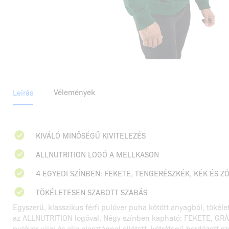
Vélemények
Leírás
KIVÁLÓ MINŐSÉGŰ KIVITELEZÉS
ALLNUTRITION LOGÓ A MELLKASON
4 EGYEDI SZÍNBEN: FEKETE, TENGERÉSZKÉK, KÉK ÉS Z
TÖKÉLETESEN SZABOTT SZABÁS
Egyszerű, klasszikus férfi pulóver puha kötött anyagból, tökél
az ALLNUTRITION logóval. Négy színben kapható: FEKETE, GRÁ
pulóver ujjai és alja elasztánnal ellátott, kétrétegű bordázott s