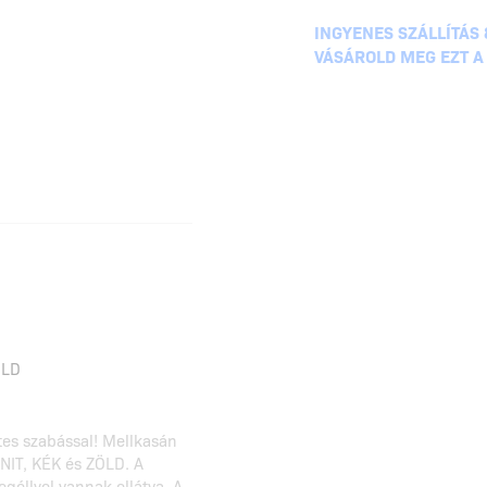
INGYENES SZÁLLÍTÁS 
VÁSÁROLD MEG EZT A
ÖLD
etes szabással! Mellkasán
NIT, KÉK és ZÖLD. A
zegéllyel vannak ellátva. A