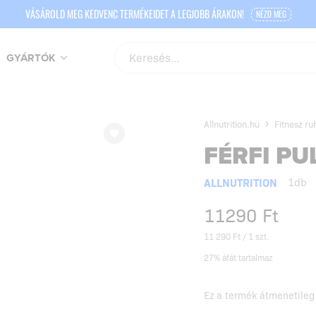
VÁSÁROLD MEG KEDVENC TERMÉKEIDET A LEGJOBB ÁRAKON!
NÉZD MEG
GYÁRTÓK
Allnutrition.hu
Fitnesz ru
FÉRFI PU
ALLNUTRITION
1db
11290
Ft
11 290 Ft / 1 szt.
27% áfát tartalmaz
Ez a termék átmenetileg