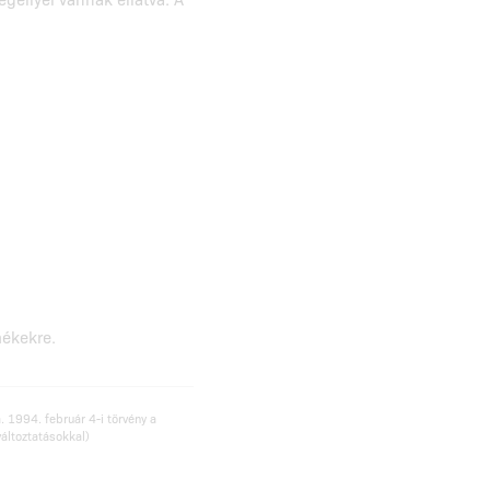
mékekre.
. 1994. február 4-i törvény a
változtatásokkal)