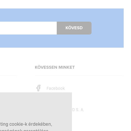
KÖVESD
KÖVESSEN MINKET
Facebook
Instagram
Copyright © 2026
SFD S. A.
eting cookie-k érdekében,
tonságának garantálása,