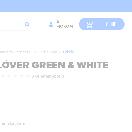
A
0
HUF
FIÓKOM
házat és kiegészítők
Férfiaknak
Felsők
LÓVER GREEN & WHITE
0 véleményből 0
 nem kapható.