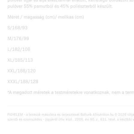
pulóver 55% pamutból és 45% poliészterből készült.
Méret / magasság (cm)/ mellkas (cm)
S/168/93
M/176/99
L/182/106
XL/185/113
XXL/188/120
XXXL/188/128
*A megadott méretek a testméretekre vonatkoznak, nem a ter
FIGYELEM - a leírások másolása és terjesztését Boltunk Allnutrition.hu © 2026 tiltja
szerzői és szomszédos - jogokról (Hiv. Közl.. 2006. évi 90. z., 631. tétel, a későbbi 