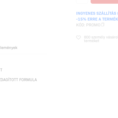
INGYENES SZÁLLÍTÁS 
-15% ERRE A TERMÉ
KÓD:
PROMO
800 személy vásáro
terméket
élemények
NT
ZDAGÍTOTT FORMULA