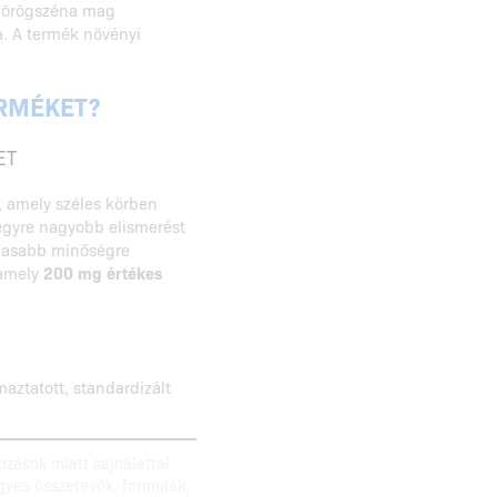
 görögszéna mag
a. A termék növényi
ERMÉKET?
ET
, amely széles körben
gyre nagyobb elismerést
gasabb minőségre
 amely
200 mg értékes
aztatott, standardizált
ozások miatt sajnálattal
egyes összetevők, formulák,