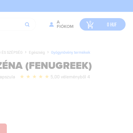
A
0
HUF
FIÓKOM
 ÉS SZÉPSÉG
Egészség
Gyógynövény termékek
ÉNA (FENUGREEK)
apszula
5,00 véleményből 4