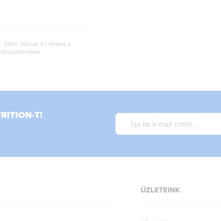
. 1994. február 4-i törvény a
változtatásokkal)
ITION-T!
ÜZLETEINK