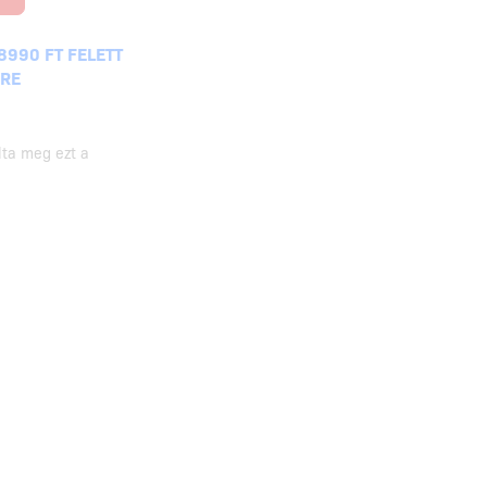
8990 FT FELETT
KRE
lta meg ezt a