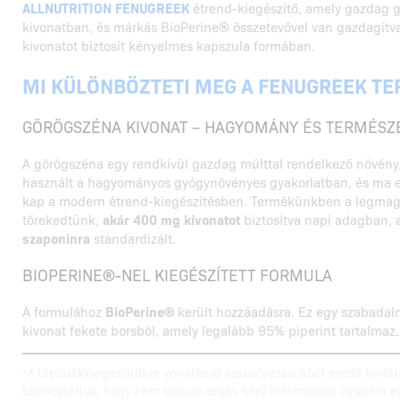
ALLNUTRITION FENUGREEK
étrend-kiegészítő, amely gazdag
kivonatban, és márkás BioPerine® összetevővel van gazdagítv
kivonatot biztosít kényelmes kapszula formában.
MI KÜLÖNBÖZTETI MEG A FENUGREEK T
GÖRÖGSZÉNA KIVONAT – HAGYOMÁNY ÉS TERMÉSZ
A görögszéna egy rendkívül gazdag múlttal rendelkező növény
használt a hagyományos gyógynövényes gyakorlatban, és ma e
kap a modern étrend-kiegészítésben. Termékünkben a legma
törekedtünk,
akár 400 mg kivonatot
biztosítva napi adagban,
szaponinra
standardizált.
BIOPERINE®-NEL KIEGÉSZÍTETT FORMULA
A formulához
BioPerine®
került hozzáadásra. Ez egy szabadalm
kivonat fekete borsból, amely legalább 95% piperint tartalmaz.
*A táplálékkiegészítőkre vonatkozó szabályozásokból eredő korlát
tájékoztatjuk, hogy nem tudunk teljes körű információt nyújtani 