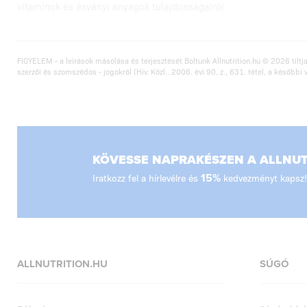
vitaminok és ásványi anyagok tulajdonságairól.
FIGYELEM - a leírások másolása és terjesztését Boltunk Allnutrition.hu © 2026 tiltja
szerzői és szomszédos - jogokról (Hiv. Közl.. 2006. évi 90. z., 631. tétel, a későbbi 
KÖVESSE NAPRAKÉSZEN A ALLNUTR
Iratkozz fel a hírlevélre és
15%
kedvezményt kapsz!
ALLNUTRITION.HU
SÚGÓ