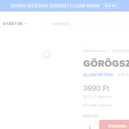
VÁSÁROLD MEG KEDVENC TERMÉKEIDET A LEGJOBB ÁRAKON!
NÉZD MEG
GYÁRTÓK
Allnutrition.hu
EGÉSZSÉG
GÖRÖGSZ
ALLNUTRITION
100 k
3990
Ft
39 Ft / 1 kapszula
27% áfát tartalmaz
MENNYISÉG: