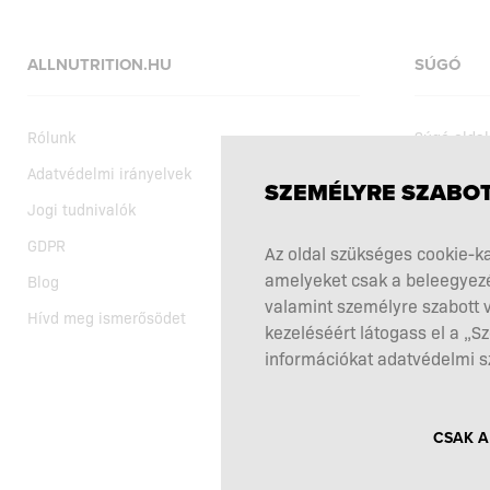
ALLNUTRITION.HU
SÚGÓ
Rólunk
Súgó oldal
Adatvédelmi irányelvek
Szállítás
SZEMÉLYRE SZABOT
Jogi tudnivalók
Vásárlási 
GDPR
Aktuális a
Az oldal szükséges cookie-ka
amelyeket csak a beleegyezé
Blog
Az étrend-
valamint személyre szabott v
Hívd meg ismerősödet
Reklamáci
kezeléséért látogass el a „
Kapcsolat
információkat adatvédelmi s
CSAK A