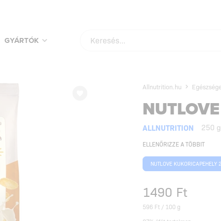
VÁSÁROLD MEG KEDVENC TERMÉKEIDET A LEGJOBB ÁRAKON!
NÉZD MEG
GYÁRTÓK
Allnutrition.hu
Egészsége
NUTLOVE
ALLNUTRITION
250 g
ELLENŐRIZZE A TÖBBIT
NUTLOVE KUKORICAPEHELY 
1490
Ft
596 Ft / 100 g