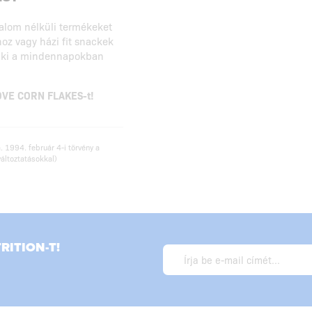
talom nélküli termékeket
thoz vagy házi fit snackek
 aki a mindennapokban
LOVE CORN FLAKES-t!
. 1994. február 4-i törvény a
változtatásokkal)
ITION-T!