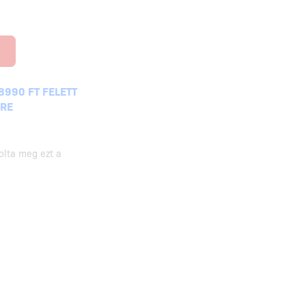
8990 FT FELETT
KRE
olta meg ezt a