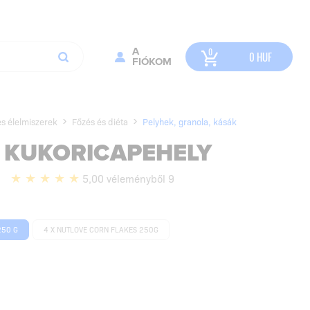
A
0
HUF
FIÓKOM
s élelmiszerek
Főzés és diéta
Pelyhek, granola, kásák
 KUKORICAPEHELY
5,00 véleményből 9
250 G
4 X NUTLOVE CORN FLAKES 250G