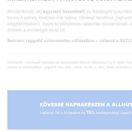
Mindenkinek, aki
egyszerű összetételű
és felesleges cukortar
keres. A pehely kiválóan illik tejhez, növényi italokhoz, joghur
kiegészítőjeként. Gyors és kényelmes választás mindenkinek,
értékeli a minőséget és az ízt.
Kedvenc reggelid cukormentes változatban – válaszd a NUT
FIGYELEM - a leírások másolása és terjesztését Boltunk Allnutrition.hu © 2026 tiltja
szerzői és szomszédos - jogokról (Hiv. Közl.. 2006. évi 90. z., 631. tétel, a későbbi 
KÖVESSE NAPRAKÉSZEN A ALLNUTR
Iratkozz fel a hírlevélre és
15%
kedvezményt kapsz!