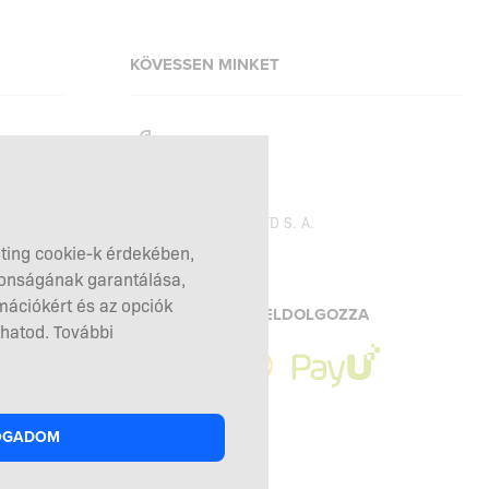
KÖVESSEN MINKET
Facebook
Instagram
Copyright © 2026
SFD S. A.
eting cookie-k érdekében,
tonságának garantálása,
mációkért és az opciók
A FIZETÉSEKET FELDOLGOZZA
hatod. További
OGADOM