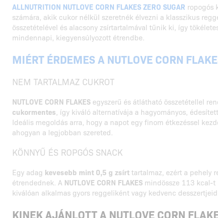
ALLNUTRITION NUTLOVE CORN FLAKES ZERO SUGAR
ropogós k
számára, akik cukor nélkül szeretnék élvezni a klasszikus regge
összetételével és alacsony zsírtartalmával tűnik ki, így tökélete
mindennapi, kiegyensúlyozott étrendbe.
MIÉRT ÉRDEMES A NUTLOVE CORN FLAKE
NEM TARTALMAZ CUKROT
NUTLOVE CORN FLAKES
egyszerű és átlátható összetétellel re
cukormentes
, így kiváló alternatívája a hagyományos, édesíte
Ideális megoldás arra, hogy a napot egy finom étkezéssel kezd
ahogyan a legjobban szereted.
KÖNNYŰ ÉS ROPGÓS SNACK
Egy adag
kevesebb mint 0,5 g zsírt
tartalmaz, ezért a pehely 
étrendednek. A
NUTLOVE CORN FLAKES
mindössze 113 kcal-t b
kiválóan alkalmas gyors reggeliként vagy kedvenc desszertjeid
KINEK AJÁNLOTT A NUTLOVE CORN FLAK