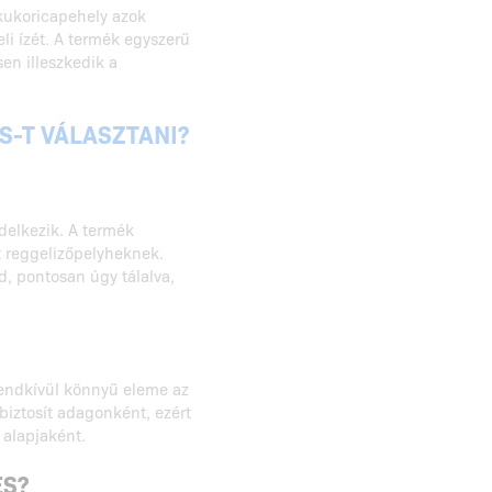
ukoricapehely azok
li ízét. A termék egyszerű
sen illeszkedik a
S-T VÁLASZTANI?
ndelkezik. A termék
tt reggelizőpelyheknek.
d, pontosan úgy tálalva,
rendkívül könnyű eleme az
iztosít adagonként, ezért
 alapjaként.
ES?