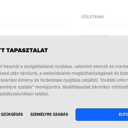
ÜZLETEINK
Allnutrition.cz
Allnutrition.sk
T TAPASZTALAT
Allnutrition.ro
szabályzat
Allnutrition.ua
kciók
t használ a szolgáltatások nyújtása, valamint elemző és mark
Allnutrition.co.uk
sed után tárolunk, a weboldalaink megbízhatóságának és biz
kiegészítés megválasztása
ásárlási élmény és hirdetések nyújtása céljából. További infor
Allnutrition.de
ók és visszaküldések
Személyre szabás” menüpontra. Beállításaidat bármikor módosít
zabályzatunkban találsz.
 SZÜKSÉGES
SZEMÉLYRE SZABÁS
ELF