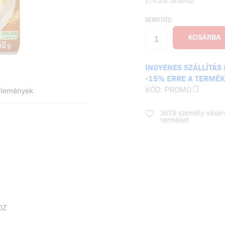
27% áfát tartalmaz
MENNYISÉG:
INGYENES SZÁLLÍTÁS 
-15% ERRE A TERMÉ
KÓD:
PROMO
élemények
3678 személy vásár
terméket
OZ