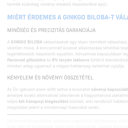
termék kizárólag növényi eredetű összetevőkre épül.
MIÉRT ÉRDEMES A GINKGO BILOBA-T VÁL
MINŐSÉG ÉS PRECIZITÁS GARANCIÁJA
A
GINKGO BILOBA
választásával egy olyan terméket választas
véletlen műve. A koncentrált kivonat alkalmazása lehetővé tesz
legértékesebb összetevői egyetlen, kényelmes kapszulában le
flavonoid glikozidra
és
6% terpén laktonra
történő standardizál
minden adag ugyanazt a magas hatóanyag-tartalmat nyújtja.
KÉNYELEM ÉS NÖVÉNYI ÖSSZETÉTEL
Az Ön igényeit szem előtt tartva a kivonatot
növényi kapszulá
amelyek kiváló alternatívát jelentenek a hagyományos zselat
teljes
két hónapnyi kiegészítést
biztosít, ami rendkívül haték
megoldást jelent a mindennapi használat során.
*Az étrend-kiegészítőkre vonatkozó jogszabályi korlátozások miatt 
hogy nem áll módunkban teljes körű információt nyújtani egyes ö