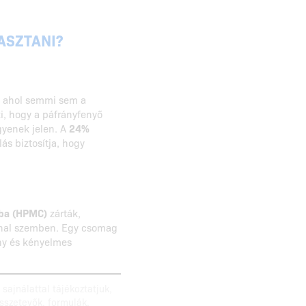
ASZTANI?
z, ahol semmi sem a
i, hogy a páfrányfenyő
gyenek jelen. A
24%
ás biztosítja, hogy
kba (HPMC)
zárták,
innal szemben. Egy csomag
ony és kényelmes
sajnálattal tájékoztatjuk,
sszetevők, formulák,