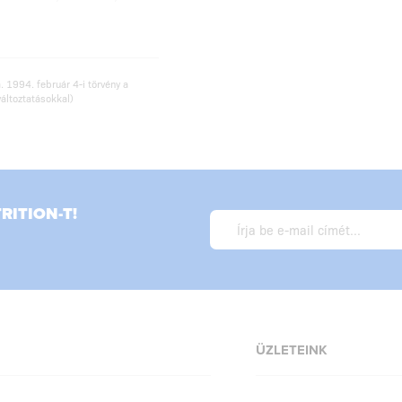
. 1994. február 4-i törvény a
változtatásokkal)
ITION-T!
ÜZLETEINK