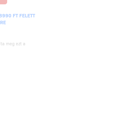
8990 FT FELETT
KRE
lta meg ezt a