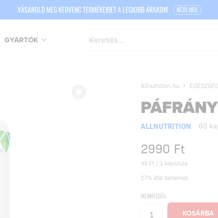
VÁSÁROLD MEG KEDVENC TERMÉKEIDET A LEGJOBB ÁRAKON!
NÉZD MEG
GYÁRTÓK
Allnutrition.hu
EGÉSZSÉG
PÁFRÁNY
ALLNUTRITION
60 ka
2990
Ft
49 Ft / 1 kapszula
27% áfát tartalmaz
MENNYISÉG: