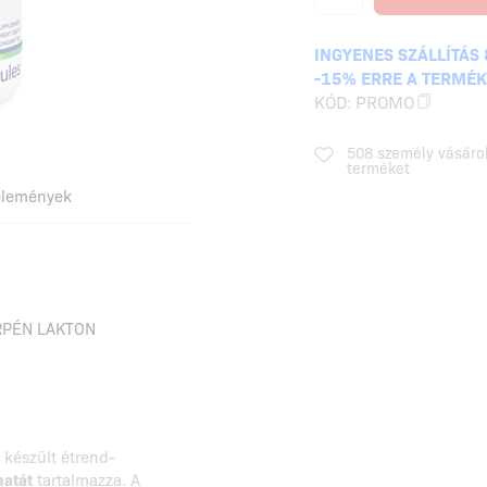
INGYENES SZÁLLÍTÁS 
-15% ERRE A TERMÉ
KÓD:
PROMO
508 személy vásáro
terméket
élemények
RPÉN LAKTON
készült étrend-
natát
tartalmazza. A