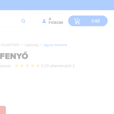
A
0
HUF
FIÓKOM
 ÉS SZÉPSÉG
Egészség
Agy és memória
FENYŐ
pszula
5,00 véleményből 2