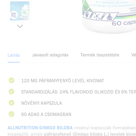
Javasolt adagolás
Termék összetétele
V
Leírás
120 MG PÁFRÁNYFENYŐ LEVÉL KIVONAT
STANDARDIZÁLÁS: 24% FLAVONOID GLIKOZID ÉS 6% TE
NÖVÉNYI KAPSZULA
60 ADAG A CSOMAGBAN
ALLNUTRITION GINKGO BILOBA
növényi kapszulák formájában 
kiegészítő, amely
páfrányfenyő (Ginkgo biloba L.) levelek kivo