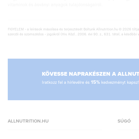
vitaminok és ásványi anyagok tulajdonságairól.
FIGYELEM - a leírások másolása és terjesztését Boltunk Allnutrition.hu © 2026 tiltja
szerzői és szomszédos - jogokról (Hiv. Közl.. 2006. évi 90. z., 631. tétel, a későbbi 
KÖVESSE NAPRAKÉSZEN A ALLNUTR
Iratkozz fel a hírlevélre és
15%
kedvezményt kapsz!
ALLNUTRITION.HU
SÚGÓ