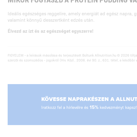
Ideális egészséges reggelire, amely energiát ad egész napra, g
valamint könnyű desszertként edzés után.
Élvezd az ízt és az egészséget egyszerre!
FIGYELEM - a leírások másolása és terjesztését Boltunk Allnutrition.hu © 2026 tiltja
szerzői és szomszédos - jogokról (Hiv. Közl.. 2006. évi 90. z., 631. tétel, a későbbi 
KÖVESSE NAPRAKÉSZEN A ALLNUTR
Iratkozz fel a hírlevélre és
15%
kedvezményt kapsz!