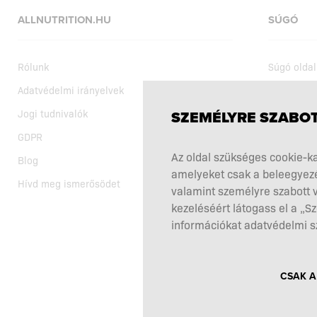
ALLNUTRITION.HU
SÚGÓ
Rólunk
Súgó oldal
Adatvédelmi irányelvek
Szállítás
Jogi tudnivalók
Vásárlási 
SZEMÉLYRE SZABOT
GDPR
Aktuális a
Az oldal szükséges cookie-ka
Blog
Az étrend-
amelyeket csak a beleegyezé
Hívd meg ismerősödet
Reklamáci
valamint személyre szabott v
Itt állhat 
kezeléséért látogass el a „
információkat adatvédelmi s
Kapcsolat
CSAK A