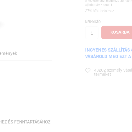
A kedvezményt megelőző 30 nap l
Ajánlott ár: 4 990 Ft
27% áfát tartalmaz
MENNYISÉG:
INGYENES SZÁLLÍTÁS 
lemények
VÁSÁROLD MEG EZT A
43202 személy vásá
terméket
HEZ ÉS FENNTARTÁSÁHOZ