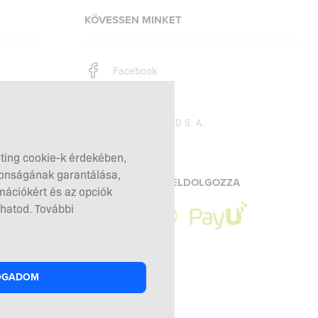
KÖVESSEN MINKET
Facebook
Instagram
Copyright © 2026
SFD S. A.
eting cookie-k érdekében,
tonságának garantálása,
A FIZETÉSEKET FELDOLGOZZA
mációkért és az opciók
hatod. További
OGADOM