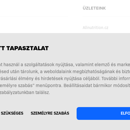
ÜZLETEINK
Allnutrition.cz
Allnutrition.sk
Allnutrition.ro
szabályzat
T TAPASZTALAT
Allnutrition.ua
kciók
t használ a szolgáltatások nyújtása, valamint elemző és mark
Allnutrition.co.uk
kiegészítés megválasztása
sed után tárolunk, a weboldalaink megbízhatóságának és biz
Allnutrition.de
ók és visszaküldések
ásárlási élmény és hirdetések nyújtása céljából. További infor
el a szerződéstől
Személyre szabás” menüpontra. Beállításaidat bármikor módosít
zabályzatunkban találsz.
 SZÜKSÉGES
SZEMÉLYRE SZABÁS
ELF