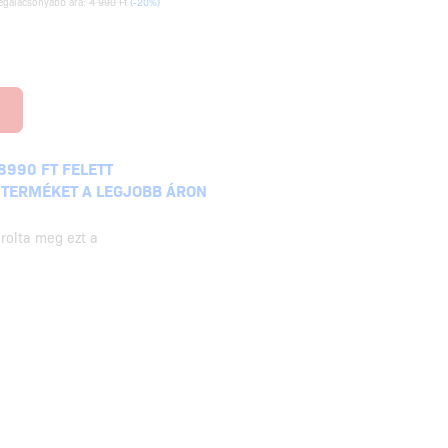
egalacsonyabb ára:
4 990 Ft
(-20%)
8990 FT FELETT
 TERMÉKET A LEGJOBB ÁRON
rolta meg ezt a