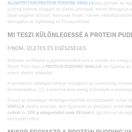
ALLNUTRITION PROTEIN PUDDING VANILLA
egy gyorsan és egy
puding krémes állaggal és ízletes aromával, amely támogatja a 
tápanyagokat biztosít. Nemcsak finom, hanem nélkülözhetetlen 
támogatva az egészségi és fitneszcélokat.
MI TESZI KÜLÖNLEGESSÉ A PROTEIN PUD
FINOM, ÍZLETES ÉS EGÉSZSÉGES
Biztosan emlékszel a gyerekkorodból arra a csodás ízű meleg
főzött. Pont ilyen a
PROTEIN PUDDING VANILLA
! Ha figyelsz az
snack ideális választás.
A termékben található fehérje hozzájárul az izomtömeg növek
fenntartásához [1], a szénhidrátok pedig biztosítják a szükség
Élvezd az édességet felesleges kalóriák és hozzáadott cukor n
VANILLA
ideális azoknak, akik figyelnek az alakjukra, mivel
nem
cukrot
és
100 g adagonként csak 58 kcal-t
, így könnyű és eg
bűntudat nélkül.
MIKOR FOGYASZD A PROTEIN PUDDING VA