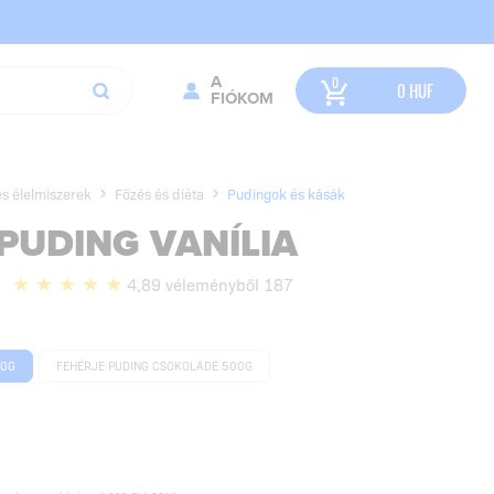
A
0
HUF
FIÓKOM
s élelmiszerek
Főzés és diéta
Pudingok és kásák
PUDING VANÍLIA
4,89 véleményből 187
00G
FEHÉRJE PUDING CSOKOLÁDÉ 500G