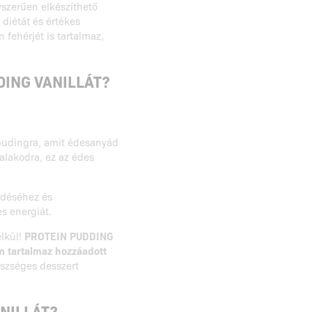
szerűen elkészíthető
diétát és értékes
fehérjét is tartalmaz,
DING VANILLÁT?
 pudingra, amit édesanyád
 alakodra, ez az édes
edéséhez és
es energiát.
élkül!
PROTEIN PUDDING
 tartalmaz hozzáadott
észséges desszert
NILLÁT?