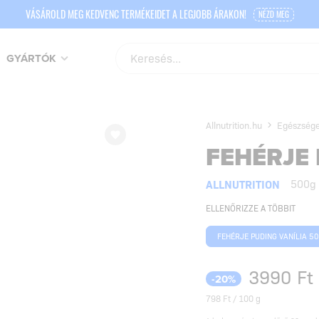
VÁSÁROLD MEG KEDVENC TERMÉKEIDET A LEGJOBB ÁRAKON!
NÉZD MEG
GYÁRTÓK
Allnutrition.hu
Egészsége
FEHÉRJE 
ALLNUTRITION
500g
ELLENŐRIZZE A TÖBBIT
FEHÉRJE PUDING VANÍLIA 5
3990
Ft
-20%
798 Ft / 100 g