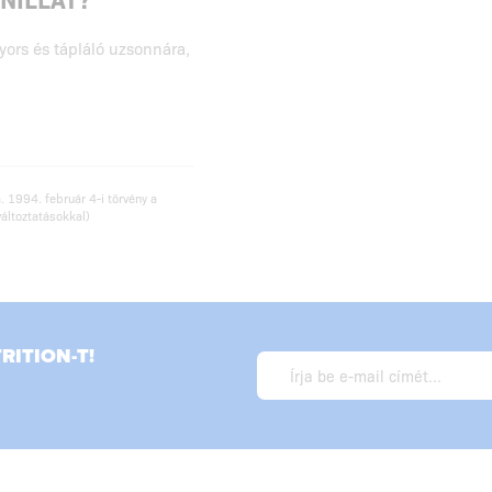
yors és tápláló uzsonnára,
. 1994. február 4-i törvény a
változtatásokkal)
ITION-T!