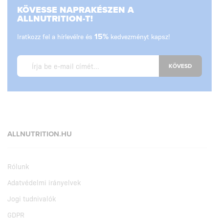
KÖVESSE NAPRAKÉSZEN A
ALLNUTRITION-T!
Iratkozz fel a hírlevélre és
15%
kedvezményt kapsz!
KÖVESD
ALLNUTRITION.HU
Rólunk
Adatvédelmi irányelvek
Jogi tudnivalók
GDPR