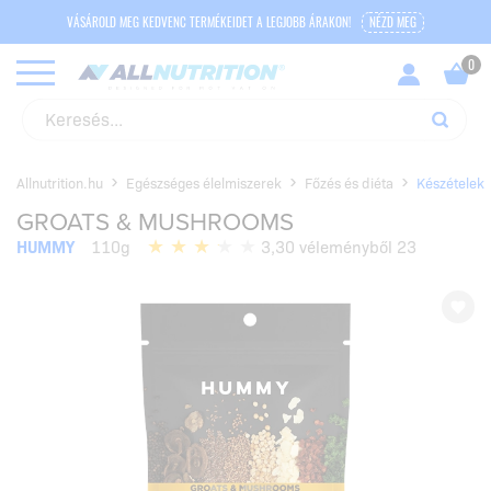
VÁSÁROLD MEG KEDVENC TERMÉKEIDET A LEGJOBB ÁRAKON!
NÉZD MEG
Allnutrition.hu
Egészséges élelmiszerek
Főzés és diéta
Készételek
GROATS & MUSHROOMS
HUMMY
110g
3,30 véleményből 23