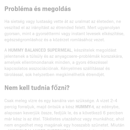
Probléma és megoldás
Ha sietség vagy lustaság vette át az uralmat az életeden, ne
veszítsd el az irányítást az étrended felett. Mert ugyanolyan
gyorsan, mint a gyorséttermi vagy instant levesek elkészítése,
egészségromláshoz és a közérzet romlásához vezet.
A
HUMMY BALANCED SUPERMEAL
, készételek megoldást
jelentenek a túlsúly és az anyagcsere-problémák korszakára,
amelyek ellentmondanak minden, a gyors étkezéssel
kapcsolatos asszociációnak. Kényelmes szállítással és
tárolással, sok helyzetben megkímélhetik étrendjét.
Nem kell tudnia főzni?
Csak meleg vízre és egy kanálra van szüksége. A vizet 2-4
percig forraljuk, majd öntsük a kész
HUMMY-t
, az edénybe,
alaposan keverjük össze, fedjük le, és a következő 6 percben
már kész is az étel. Tökéletes utazáshoz vagy munkához, ahol
nem engedhet meg magának egy hosszabb szünetet. Miután