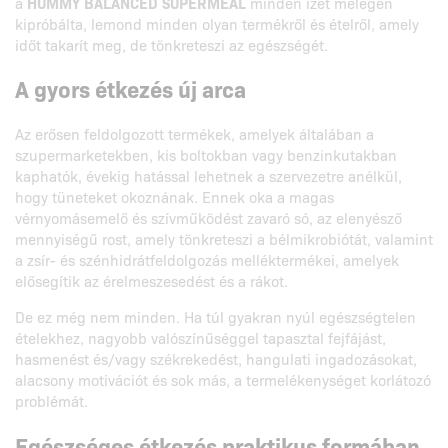
a
HUMMY BALANCED SUPERMEAL
minden ízét melegen
kipróbálta, lemond minden olyan termékről és ételről, amely
időt takarít meg, de tönkreteszi az egészségét.
A gyors étkezés új arca
Az erősen feldolgozott termékek, amelyek általában a
szupermarketekben, kis boltokban vagy benzinkutakban
kaphatók, évekig hatással lehetnek a szervezetre anélkül,
hogy tüneteket okoznának. Ennek oka a magas
vérnyomásemelő és szívműködést zavaró só, az elenyésző
mennyiségű rost, amely tönkreteszi a bélmikrobiótát, valamint
a zsír- és szénhidrátfeldolgozás melléktermékei, amelyek
elősegítik az érelmeszesedést és a rákot.
De ez még nem minden. Ha túl gyakran nyúl egészségtelen
ételekhez, nagyobb valószínűséggel tapasztal fejfájást,
hasmenést és/vagy székrekedést, hangulati ingadozásokat,
alacsony motivációt és sok más, a termelékenységet korlátozó
problémát.
Egészséges étkezés praktikus formában