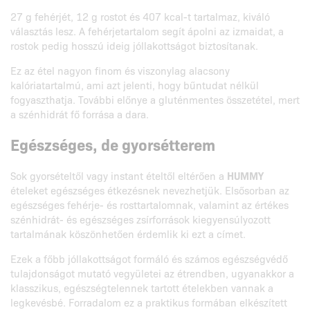
27 g fehérjét, 12 g rostot és 407 kcal-t tartalmaz, kiváló
választás lesz. A fehérjetartalom segít ápolni az izmaidat, a
rostok pedig hosszú ideig jóllakottságot biztosítanak.
Ez az étel nagyon finom és viszonylag alacsony
kalóriatartalmú, ami azt jelenti, hogy bűntudat nélkül
fogyaszthatja. További előnye a gluténmentes összetétel, mert
a szénhidrát fő forrása a dara.
Egészséges, de gyorsétterem
Sok gyorsételtől vagy instant ételtől eltérően a
HUMMY
ételeket egészséges étkezésnek nevezhetjük. Elsősorban az
egészséges fehérje- és rosttartalomnak, valamint az értékes
szénhidrát- és egészséges zsírforrások kiegyensúlyozott
tartalmának köszönhetően érdemlik ki ezt a címet.
Ezek a főbb jóllakottságot formáló és számos egészségvédő
tulajdonságot mutató vegyületei az étrendben, ugyanakkor a
klasszikus, egészségtelennek tartott ételekben vannak a
legkevésbé. Forradalom ez a praktikus formában elkészített