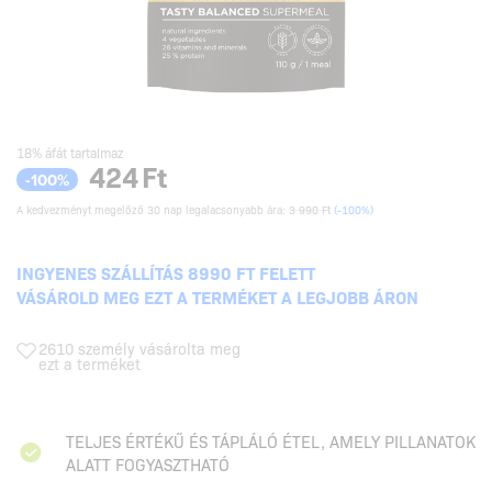
18% áfát tartalmaz
424
Ft
-100%
A kedvezményt megelőző 30 nap legalacsonyabb ára:
3 990 Ft
(-100%)
INGYENES SZÁLLÍTÁS 8990 FT FELETT
VÁSÁROLD MEG EZT A TERMÉKET A LEGJOBB ÁRON
2610 személy vásárolta meg
ezt a terméket
TELJES ÉRTÉKŰ ÉS TÁPLÁLÓ ÉTEL, AMELY PILLANATOK
ALATT FOGYASZTHATÓ