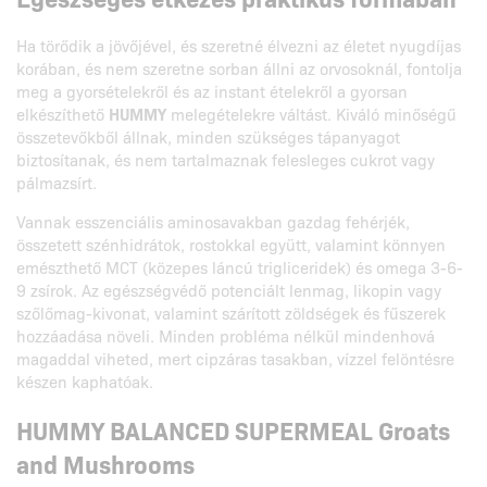
Ha törődik a jövőjével, és szeretné élvezni az életet nyugdíjas
korában, és nem szeretne sorban állni az orvosoknál, fontolja
meg a gyorsételekről és az instant ételekről a gyorsan
elkészíthető
HUMMY
melegételekre váltást. Kiváló minőségű
összetevőkből állnak, minden szükséges tápanyagot
biztosítanak, és nem tartalmaznak felesleges cukrot vagy
pálmazsírt.
Vannak esszenciális aminosavakban gazdag fehérjék,
összetett szénhidrátok, rostokkal együtt, valamint könnyen
emészthető MCT (közepes láncú trigliceridek) és omega 3-6-
9 zsírok. Az egészségvédő potenciált lenmag, likopin vagy
szőlőmag-kivonat, valamint szárított zöldségek és fűszerek
hozzáadása növeli. Minden probléma nélkül mindenhová
magaddal viheted, mert cipzáras tasakban, vízzel felöntésre
készen kaphatóak.
HUMMY BALANCED SUPERMEAL Groats
and Mushrooms