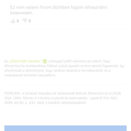
Ez nem valami finom.Sűrítésre fogom elhasznàlni
keservesen.
0
0
Az
„Ellenőrzött vásárlás”
szöveggel jelölt vélemény azt jelenti, hogy
Allnutrition.hu áruházunkban fiókkal tudjuk igazolni az árut vásárló fogyasztót. Így
ellenőrizzük a véleményírót, hogy valóban vásárolt-e termékeinkből, és a
megvásárolt terméket használta-e.
FIGYELEM - a leírások másolása és terjesztését Boltunk Allnutrition.hu © 2026
tiltja. 1994. február 4-i törvény a szerzői és szomszédos - jogokról (Hiv. Közl..
2006. évi 90. z., 631. tétel, a későbbi változtatásokkal)