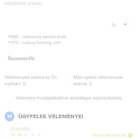
készételek piacán.
Íz:
*RWS - referencia beviteli érték
**CFU - colony-forming unit
Összetevők:
Vélemények száma az Ön
Más nyelvű vélemények
nyelvén:
0
száma:
5
Vélemény hozzáadásához szükséges
bejelentkezés
.
ÜGYFELEK VÉLEMÉNYEI
22.03.2025
Ellenőrzött vásárlás