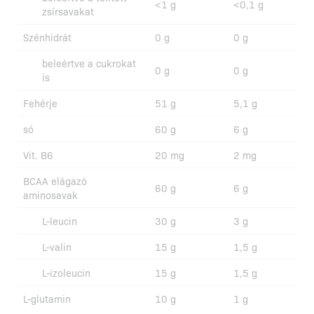
<1 g
<0,1 g
zsírsavakat
Szénhidrát
0 g
0 g
beleértve a cukrokat
0 g
0 g
is
Fehérje
51 g
5,1 g
só
60 g
6 g
Vit. B6
20 mg
2 mg
BCAA elágazó
60 g
6 g
aminosavak
L-leucin
30 g
3 g
L-valin
15 g
1,5 g
L-izoleucin
15 g
1,5 g
L-glutamin
10 g
1 g