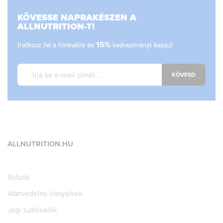
KÖVESSE NAPRAKÉSZEN A
ALLNUTRITION-T!
Iratkozz fel a hírlevélre és
15%
kedvezményt kapsz!
KÖVESD
ALLNUTRITION.HU
Rólunk
Adatvédelmi irányelvek
Jogi tudnivalók