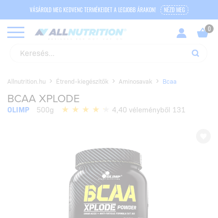
VÁSÁROLD MEG KEDVENC TERMÉKEIDET A LEGJOBB ÁRAKON!
NÉZD MEG
Allnutrition.hu
Étrend-kiegészítők
Aminosavak
Bcaa
BCAA XPLODE
OLIMP
500g
4,40 véleményből 131