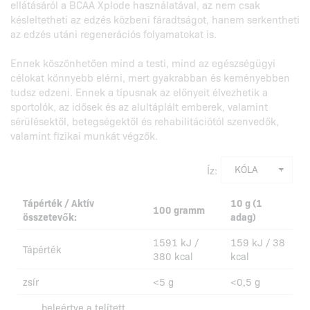
ellátásáról a BCAA Xplode használatával, az nem csak
késleltetheti az edzés közbeni fáradtságot, hanem serkentheti
az edzés utáni regenerációs folyamatokat is.
Ennek köszönhetően mind a testi, mind az egészségügyi
célokat könnyebb elérni, mert gyakrabban és keményebben
tudsz edzeni. Ennek a típusnak az előnyeit élvezhetik a
sportolók, az idősek és az alultáplált emberek, valamint
sérülésektől, betegségektől és rehabilitációtól szenvedők,
valamint fizikai munkát végzők.
Íz:
Tápérték / Aktív
10 g (1
100 gramm
összetevők:
adag)
1591 kJ /
159 kJ / 38
Tápérték
380 kcal
kcal
zsír
<5 g
<0,5 g
beleértve a telített