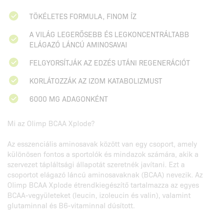
TÖKÉLETES FORMULA, FINOM ÍZ
A VILÁG LEGERŐSEBB ÉS LEGKONCENTRÁLTABB
ELÁGAZÓ LÁNCÚ AMINOSAVAI
FELGYORSÍTJÁK AZ EDZÉS UTÁNI REGENERÁCIÓT
KORLÁTOZZÁK AZ IZOM KATABOLIZMUST
6000 MG ADAGONKÉNT
Mi az Olimp BCAA Xplode?
Az esszenciális aminosavak között van egy csoport, amely
különösen fontos a sportolók és mindazok számára, akik a
szervezet tápláltsági állapotát szeretnék javítani. Ezt a
csoportot elágazó láncú aminosavaknak (BCAA) nevezik. Az
Olimp BCAA Xplode étrendkiegészítő tartalmazza az egyes
BCAA-vegyületeket (leucin, izoleucin és valin), valamint
glutaminnal és B6-vitaminnal dúsított.