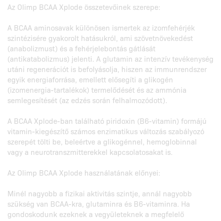
Az Olimp BCAA Xplode összetevőinek szerepe:
A BCAA aminosavak különösen ismertek az izomfehérjék
szintézisére gyakorolt hatásukról, ami szövetnövekedést
(anabolizmust) és a fehérjelebontás gátlását
(antikatabolizmus) jelenti. A glutamin az intenzív tevékenység
utáni regenerációt is befolyásolja, hiszen az immunrendszer
egyik energiaforrása, emellett elősegíti a glikogén
(izomenergia-tartalékok) termelődését és az ammónia
semlegesítését (az edzés során felhalmozódott).
A BCAA Xplode-ban található piridoxin (B6-vitamin) formájú
vitamin-kiegészítő számos enzimatikus változás szabályozó
szerepét tölti be, beleértve a glikogénnel, hemoglobinnal
vagy a neurotranszmitterekkel kapcsolatosakat is.
Az Olimp BCAA Xplode használatának előnyei:
Minél nagyobb a fizikai aktivitás szintje, annál nagyobb
szükség van BCAA-kra, glutaminra és B6-vitaminra. Ha
gondoskodunk ezeknek a vegyületeknek a megfelelő