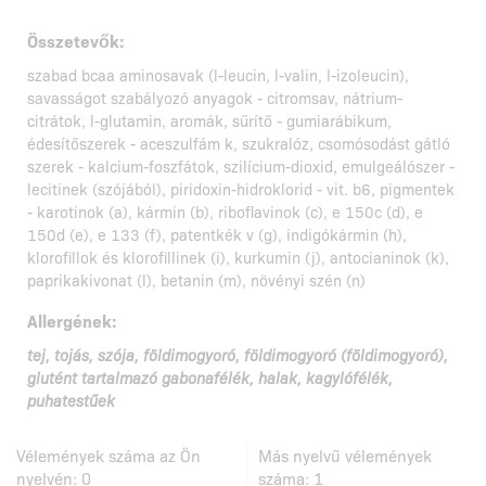
Összetevők:
szabad bcaa aminosavak (l-leucin, l-valin, l-izoleucin),
savasságot szabályozó anyagok - citromsav, nátrium-
citrátok, l-glutamin, aromák, sűrítő - gumiarábikum,
édesítőszerek - aceszulfám k, szukralóz, csomósodást gátló
szerek - kalcium-foszfátok, szilícium-dioxid, emulgeálószer -
lecitinek (szójából), piridoxin-hidroklorid - vit. b6, pigmentek
- karotinok (a), kármin (b), riboflavinok (c), e 150c (d), e
150d (e), e 133 (f), patentkék v (g), indigókármin (h),
klorofillok és klorofillinek (i), kurkumin (j), antocianinok (k),
paprikakivonat (l), betanin (m), növényi szén (n)
Allergének:
tej, tojás, szója, földimogyoró, földimogyoró (földimogyoró),
glutént tartalmazó gabonafélék, halak, kagylófélék,
puhatestűek
Vélemények száma az Ön
Más nyelvű vélemények
nyelvén:
0
száma:
1