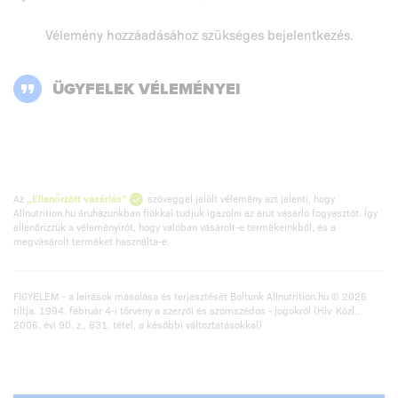
Vélemény hozzáadásához szükséges
bejelentkezés
.
ÜGYFELEK VÉLEMÉNYEI
Az
„Ellenőrzött vásárlás”
szöveggel jelölt vélemény azt jelenti, hogy
Allnutrition.hu áruházunkban fiókkal tudjuk igazolni az árut vásárló fogyasztót. Így
ellenőrizzük a véleményírót, hogy valóban vásárolt-e termékeinkből, és a
megvásárolt terméket használta-e.
FIGYELEM - a leírások másolása és terjesztését Boltunk Allnutrition.hu © 2026
tiltja. 1994. február 4-i törvény a szerzői és szomszédos - jogokról (Hiv. Közl..
2006. évi 90. z., 631. tétel, a későbbi változtatásokkal)