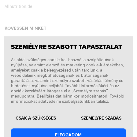
Allnutrition.de
KÖVESSEN MINKET
SZEMÉLYRE SZABOTT TAPASZTALAT
Facebook
Az oldal szükséges cookie-kat használ a szolgáltatások
Instagram
nyújtása, valamint elemző és marketing cookie-k érdekében,
Copyright © 2026
SFD S. A.
amelyeket csak a beleegyezésed után tárolunk, a
weboldalaink megbízhatóságának és biztonságának
garantálása, valamint személyre szabott vásárlási élmény és
hirdetések nyújtása céljából. További információkért és az
opciók kezeléséért látogass el a „Személyre szabás”
A FIZETÉSEKET FELDOLGOZZA
menüpontra. Beállításaidat bármikor módosíthatod. További
információkat adatvédelmi szabályzatunkban találsz.
CSAK A SZÜKSÉGES
SZEMÉLYRE SZABÁS
ELFOGADOM