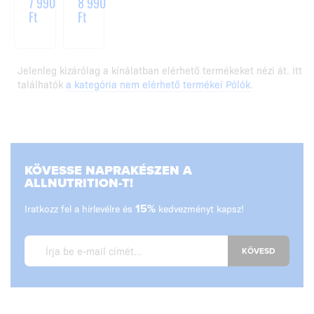
7 990
8 990
Ft
Ft
Jelenleg kizárólag a kínálatban elérhető termékeket nézi át. Itt
találhatók
a kategória nem elérhető termékei Pólók
.
KÖVESSE NAPRAKÉSZEN A
ALLNUTRITION-T!
Iratkozz fel a hírlevélre és
15%
kedvezményt kapsz!
KÖVESD