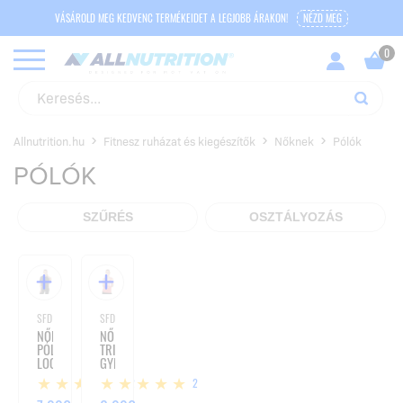
VÁSÁROLD MEG KEDVENC TERMÉKEIDET A LEGJOBB ÁRAKON!
NÉZD MEG
Allnutrition.hu
Fitnesz ruházat és kiegészítők
Nőknek
Pólók
PÓLÓK
SZŰRÉS
OSZTÁLYOZÁS
SFD WEAR
SFD WEAR
NŐI
NŐI
PÓLÓ
TRIKÓ
LOOSE
GYM
BLACK
PIROS
2
2