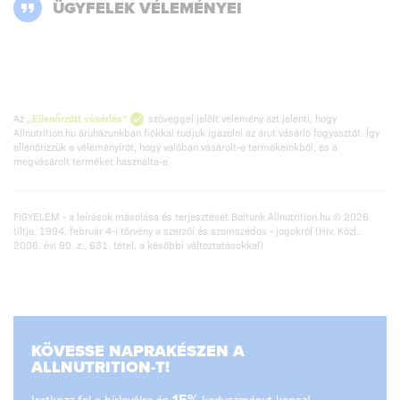
ÜGYFELEK VÉLEMÉNYEI
Az
„Ellenőrzött vásárlás”
szöveggel jelölt vélemény azt jelenti, hogy
Allnutrition.hu áruházunkban fiókkal tudjuk igazolni az árut vásárló fogyasztót. Így
ellenőrizzük a véleményírót, hogy valóban vásárolt-e termékeinkből, és a
megvásárolt terméket használta-e.
FIGYELEM - a leírások másolása és terjesztését Boltunk Allnutrition.hu © 2026
tiltja. 1994. február 4-i törvény a szerzői és szomszédos - jogokról (Hiv. Közl..
2006. évi 90. z., 631. tétel, a későbbi változtatásokkal)
KÖVESSE NAPRAKÉSZEN A
ALLNUTRITION-T!
Iratkozz fel a hírlevélre és
15%
kedvezményt kapsz!