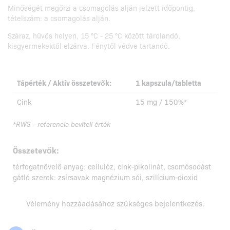
Minőségét megőrzi a csomagolás alján jelzett időpontig,
tételszám: a csomagolás alján.
Száraz, hűvös helyen, 15 °C - 25 °C között tárolandó,
kisgyermekektől elzárva. Fénytől védve tartandó.
Tápérték / Aktív összetevők:
1 kapszula/tabletta
Cink
15 mg / 150%*
*RWS - referencia beviteli érték
Összetevők:
térfogatnövelő anyag: cellulóz, cink-pikolinát, csomósodást
gátló szerek: zsírsavak magnézium sói, szilícium-dioxid
Vélemény hozzáadásához szükséges
bejelentkezés
.