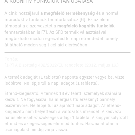
A KOGNITÍV FUNKCIÓK TÁMOGATÁSA
A cink hozzájárul
a megfelelő termékenység
és a normál
reproduktív funkciók fenntartásához [6]. Ez az elem
támogatja a szervezetet a
megfelelő kognitív funkciók
fenntartásában is [7]. Az SFD termék választásával
megbízható módon egészíted ki napi étrendedet, amely
átlátható módon segít céljaid elérésében.
Forrás:
[1-7] A Bizottság 432/2012/EU rendelete (2012. május 16.)
A termék adagját (1 tabletta) naponta egyszer vegye be, vízzel
leöblítve. Ne lépje túl a napi adagot (1 tabletta).
Étrend-kiegészítő. A termék 18 év feletti személyek számára
készült. Ne fogyassza, ha allergiás (túlérzékeny) bármely
összetevőre. Ne lépje túl az ajánlott napi adagot. Az étrend-
kiegészítő nem helyettesíti a változatos étrendet. A kedvező
hatás eléréséhez szükséges adag: 1 tableta. A kiegyensúlyozott
étrend és az egészséges életmód fontos. Használat után a
csomagolást mindig zárja vissza.