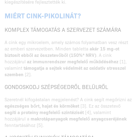
kiegészítésére fejlesztették ki.
MIÉRT CINK-PIKOLINÁT?
KOMPLEX TÁMOGATÁS A SZERVEZET SZÁMÁRA
A cink egy mikroelem, amely számos folyamatban vesz részt
az emberi szervezetben. Minden tabletta
akár 15 mg-ot
biztosít ebből az összetevőből (150%* NRV)
. A cink
hozzájárul
az immunrendszer megfelelő működéséhez
[1],
valamint
támogatja a sejtek védelmét az oxidatív stresszel
szemben
[2].
GONDOSKODJ SZÉPSÉGEDRŐL BELÜLRŐL
Szeretnél kifogástalan megjelenést? A cink segít megőrizni az
egészséges bőrt, hajat és körmöket
[3]. Ez az összetevő
segíti a proteiny megfelelő szintézisét
[4], valamint
hozzájárul a
makrotápanyagok megfelelő anyagcseréjének
fenntartásához [5].