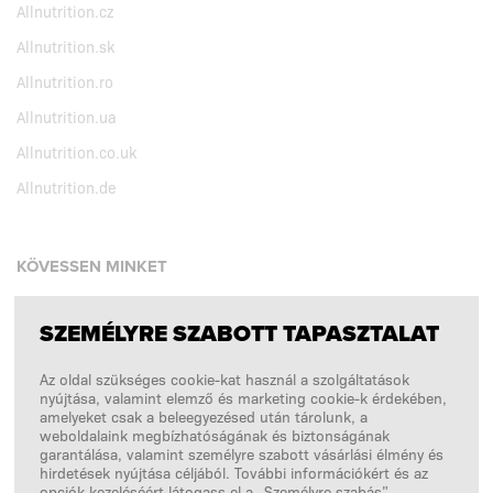
Allnutrition.cz
Allnutrition.sk
Allnutrition.ro
Allnutrition.ua
Allnutrition.co.uk
Allnutrition.de
KÖVESSEN MINKET
SZEMÉLYRE SZABOTT TAPASZTALAT
Facebook
Az oldal szükséges cookie-kat használ a szolgáltatások
Instagram
nyújtása, valamint elemző és marketing cookie-k érdekében,
Copyright © 2026
SFD S. A.
amelyeket csak a beleegyezésed után tárolunk, a
weboldalaink megbízhatóságának és biztonságának
garantálása, valamint személyre szabott vásárlási élmény és
hirdetések nyújtása céljából. További információkért és az
opciók kezeléséért látogass el a „Személyre szabás”