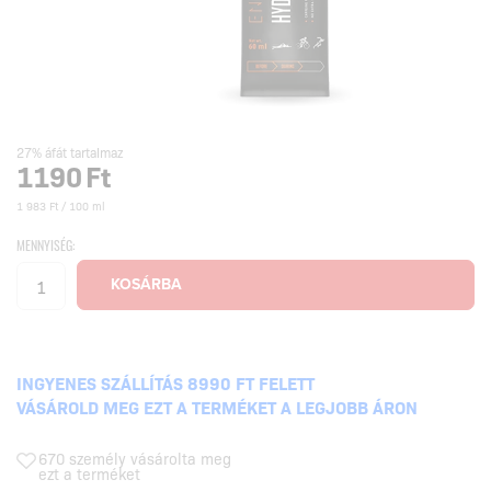
27% áfát tartalmaz
1190
Ft
1 983 Ft / 100 ml
MENNYISÉG:
INGYENES SZÁLLÍTÁS 8990 FT FELETT
VÁSÁROLD MEG EZT A TERMÉKET A LEGJOBB ÁRON
670 személy vásárolta meg
ezt a terméket