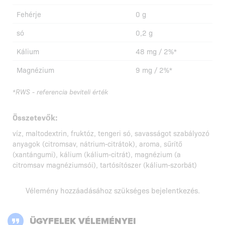
Fehérje
0 g
só
0,2 g
Kálium
48 mg / 2%*
Magnézium
9 mg / 2%*
*RWS - referencia beviteli érték
Összetevők:
víz, maltodextrin, fruktóz, tengeri só, savasságot szabályozó
anyagok (citromsav, nátrium-citrátok), aroma, sűrítő
(xantángumi), kálium (kálium-citrát), magnézium (a
citromsav magnéziumsói), tartósítószer (kálium-szorbát)
Vélemény hozzáadásához szükséges
bejelentkezés
.
ÜGYFELEK VÉLEMÉNYEI