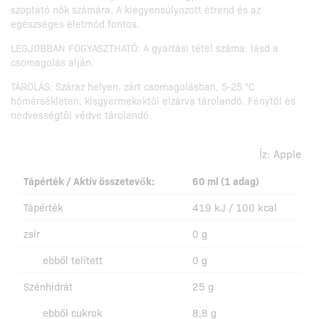
szoptató nők számára. A kiegyensúlyozott étrend és az
egészséges életmód fontos.
LEGJOBBAN FOGYASZTHATÓ: A gyártási tétel száma: lásd a
csomagolás alján.
TÁROLÁS: Száraz helyen, zárt csomagolásban, 5-25 °C
hőmérsékleten, kisgyermekektől elzárva tárolandó. Fénytől és
nedvességtől védve tárolandó.
Íz:
Apple
Tápérték / Aktív összetevők:
60 ml (1 adag)
Tápérték
419 kJ / 100 kcal
zsír
0 g
ebből telített
0 g
Szénhidrát
25 g
ebből cukrok
8,8 g