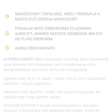
MAGNÉZIUMOT TARTALMAZ, AMELY TÁMOGATJA A
MEGFELELŐ ENERGIA-ANYAGCSERÉT
FIZIKAILAG AKTÍV EMBEREKNEK ÉS AZOKNAK
AJÁNLOTT, AKIKNEK NAPONTA SZÜKSÉGÜK VAN EGY
KIS PLUSZ ENERGIÁRA
ALMAS ÍZBEN KAPHATÓ
A HYDRO ENERGY GEL
kifejezetten fizikailag aktív emberek és
azok számára lett kifejlesztve, akik mindennapos extra
energiaellátásra szorulnak. Alma ízű energiazselé.
Egyszeri adag 60 ml (1 tasak) – edzés előtt és alatt fogyasszon.
Naponta 7 adagot fogyasszon.
Használat előtt rázza fel. Nyitás után azonnal fogyassza. Ne
haladja meg a napi ajánlott adagot.
FIGYELMEZTETÉSEK A termék nem helyettesíti a változatos
étrendet. A készítmény nem alkalmas gyermekek, terhes és