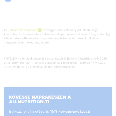
Az
„Ellenőrzött vásárlás”
szöveggel jelölt vélemény azt jelenti, hogy
Allnutrition.hu áruházunkban fiókkal tudjuk igazolni az árut vásárló fogyasztót. Így
ellenőrizzük a véleményírót, hogy valóban vásárolt-e termékeinkből, és a
megvásárolt terméket használta-e.
FIGYELEM - a leírások másolása és terjesztését Boltunk Allnutrition.hu © 2026
tiltja. 1994. február 4-i törvény a szerzői és szomszédos - jogokról (Hiv. Közl..
2006. évi 90. z., 631. tétel, a későbbi változtatásokkal)
KÖVESSE NAPRAKÉSZEN A
ALLNUTRITION-T!
Iratkozz fel a hírlevélre és
15%
kedvezményt kapsz!