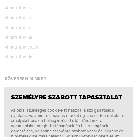
Allnutrition.cz
Allnutrition.sk
Allnutrition.ro
Allnutrition.ua
Allnutrition.co.uk
Allnutrition.de
KÖVESSEN MINKET
SZEMÉLYRE SZABOTT TAPASZTALAT
Facebook
Az oldal szükséges cookie-kat használ a szolgáltatások
Instagram
nyújtása, valamint elemző és marketing cookie-k érdekében,
Copyright © 2026
SFD S. A.
amelyeket csak a beleegyezésed után tárolunk, a
weboldalaink megbízhatóságának és biztonságának
garantálása, valamint személyre szabott vásárlási élmény és
hirdetések nyújtása céljából. További információkért és az