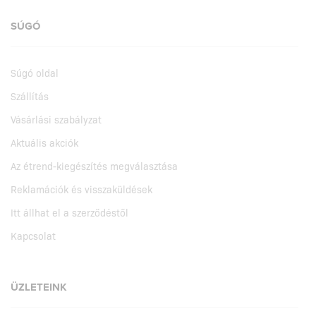
SÚGÓ
Súgó oldal
Szállítás
Vásárlási szabályzat
Aktuális akciók
Az étrend-kiegészítés megválasztása
Reklamációk és visszaküldések
Itt állhat el a szerződéstől
Kapcsolat
ÜZLETEINK