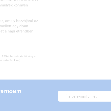
, amelyek könnyen
az, amely hozzájárul az
ellett egy olyan
sát a napi étrendben.
. 1994. február 4-i törvény a
változtatásokkal)
ITION-T!