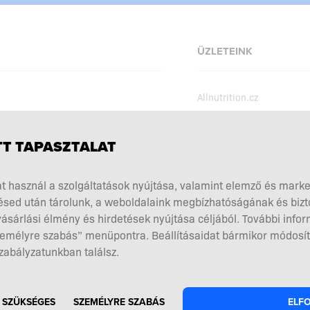
ÜZLETEINK
Allnutrition.cz
Allnutrition.sk
Allnutrition.ro
szabályzat
T TAPASZTALAT
Allnutrition.ua
kciók
t használ a szolgáltatások nyújtása, valamint elemző és mark
Allnutrition.co.uk
kiegészítés megválasztása
sed után tárolunk, a weboldalaink megbízhatóságának és biz
Allnutrition.de
ók és visszaküldések
ásárlási élmény és hirdetések nyújtása céljából. További infor
Személyre szabás” menüpontra. Beállításaidat bármikor módosít
el a szerződéstől
zabályzatunkban találsz.
 SZÜKSÉGES
SZEMÉLYRE SZABÁS
ELF