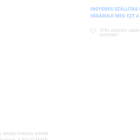
INGYENES SZÁLLÍTÁS 
VÁSÁROLD MEG EZT A
2791 személy vásár
terméket
, amely intenzív edzést
 növelése. A SOLID MASS