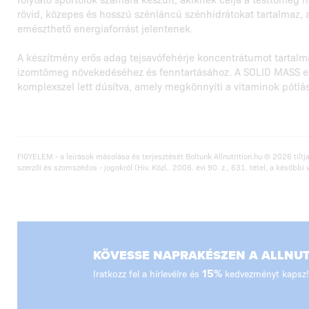
rövid, közepes és hosszú szénláncú szénhidrátokat tartalmaz
emészthető energiaforrást jelentenek.
A készítmény erős adag tejsavófehérje koncentrátumot tartalm
izomtömeg növekedéséhez és fenntartásához. A SOLID MASS em
komplexszel lett dúsítva, amely megkönnyíti a vitaminok pótlá
FIGYELEM - a leírások másolása és terjesztését Boltunk Allnutrition.hu © 2026 tiltja
szerzői és szomszédos - jogokról (Hiv. Közl.. 2006. évi 90. z., 631. tétel, a későbbi 
KÖVESSE NAPRAKÉSZEN A ALLNUTR
Iratkozz fel a hírlevélre és
15%
kedvezményt kapsz!