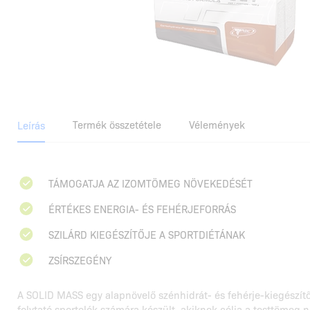
Termék összetétele
Vélemények
Leírás
TÁMOGATJA AZ IZOMTÖMEG NÖVEKEDÉSÉT
ÉRTÉKES ENERGIA- ÉS FEHÉRJEFORRÁS
SZILÁRD KIEGÉSZÍTŐJE A SPORTDIÉTÁNAK
ZSÍRSZEGÉNY
A SOLID MASS egy alapnövelő szénhidrát- és fehérje-kiegészítő
folytató sportolók számára készült, akiknek célja a testtömeg