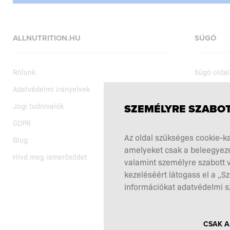
ALLNUTRITION.HU
SÚGÓ
Rólunk
Súgó oldal
Adatvédelmi irányelvek
Szállítás
Jogi tudnivalók
Vásárlási 
SZEMÉLYRE SZABOT
GDPR
Aktuális a
Az oldal szükséges cookie-ka
Blog
Az étrend-
amelyeket csak a beleegyezé
Hívd meg ismerősödet
Reklamáci
valamint személyre szabott v
kezeléséért látogass el a „
Itt állhat 
információkat adatvédelmi s
Kapcsolat
CSAK A