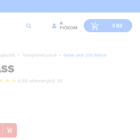
A
0
HUF
FIÓKOM
egészítők
Tömegnövelő porok
Gainer akár 20% fehérje
ASS
4,89 véleményből 18