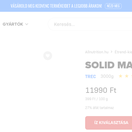
VÁSÁROLD MEG KEDVENC TERMÉKEIDET A LEGJOBB ÁRAKON!
NÉZD MEG
GYÁRTÓK
Allnutrition.hu
Étrend-ki
SOLID M
TREC
3000g
11990
Ft
399 Ft / 100 g
27% áfát tartalmaz