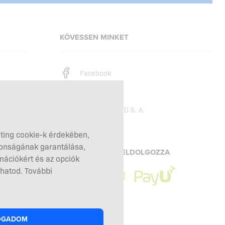
KÖVESSEN MINKET
Facebook
Instagram
Copyright © 2026
SFD S. A.
eting cookie-k érdekében,
tonságának garantálása,
A FIZETÉSEKET FELDOLGOZZA
mációkért és az opciók
hatod. További
OGADOM