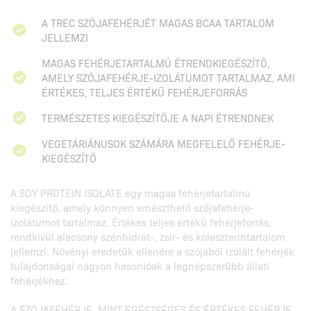
A TREC SZÓJAFEHÉRJÉT MAGAS BCAA TARTALOM
JELLEMZI
MAGAS FEHÉRJETARTALMÚ ÉTRENDKIEGÉSZÍTŐ,
AMELY SZÓJAFEHÉRJE-IZOLÁTUMOT TARTALMAZ, AMI
ÉRTÉKES, TELJES ÉRTÉKŰ FEHÉRJEFORRÁS
TERMÉSZETES KIEGÉSZÍTŐJE A NAPI ÉTRENDNEK
VEGETÁRIÁNUSOK SZÁMÁRA MEGFELELŐ FEHÉRJE-
KIEGÉSZÍTŐ
A SOY PROTEIN ISOLATE egy magas fehérjetartalmú
kiegészítő, amely könnyen emészthető szójafehérje-
izolátumot tartalmaz. Értékes teljes értékű fehérjeforrás,
rendkívül alacsony szénhidrát-, zsír- és koleszterintartalom
jellemzi. Növényi eredetük ellenére a szójából izolált fehérjék
tulajdonságai nagyon hasonlóak a legnépszerűbb állati
fehérjékhez.
A SZÓJAFEHÉRJE, MINT EGÉSZSÉGES ÉS ÉRTÉKES FEHÉRJE