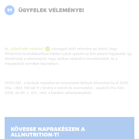
ÜGYFELEK VÉLEMÉNYEI
Az
„Ellenőrzött vásárlás”
szöveggel jelölt vélemény azt jelenti, hogy
Allnutrition.hu áruházunkban fiókkal tudjuk igazolni az árut vásárló fogyasztót. Így
ellenőrizzük a véleményírót, hogy valóban vásárolt-e termékeinkből, és a
megvásárolt terméket használta-e.
FIGYELEM - a leírások másolása és terjesztését Boltunk Allnutrition.hu © 2026
tiltja. 1994. február 4-i törvény a szerzői és szomszédos - jogokról (Hiv. Közl..
2006. évi 90. z., 631. tétel, a későbbi változtatásokkal)
KÖVESSE NAPRAKÉSZEN A
ALLNUTRITION-T!