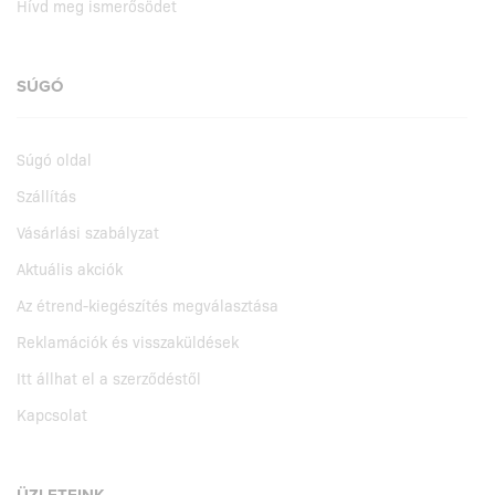
Hívd meg ismerősödet
SÚGÓ
Súgó oldal
Szállítás
Vásárlási szabályzat
Aktuális akciók
Az étrend-kiegészítés megválasztása
Reklamációk és visszaküldések
Itt állhat el a szerződéstől
Kapcsolat