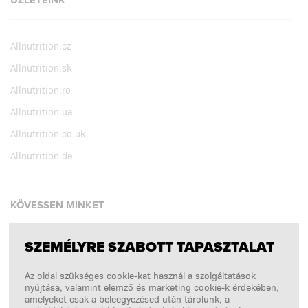
ÜZLETEINK
Allnutrition.cz
Allnutrition.sk
Allnutrition.ro
Allnutrition.ua
Allnutrition.co.uk
Allnutrition.de
KÖVESSEN MINKET
SZEMÉLYRE SZABOTT TAPASZTALAT
Facebook
Az oldal szükséges cookie-kat használ a szolgáltatások
Instagram
nyújtása, valamint elemző és marketing cookie-k érdekében,
Copyright © 2026
SFD S. A.
amelyeket csak a beleegyezésed után tárolunk, a