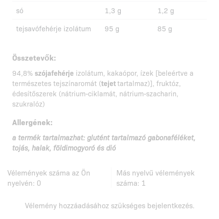
só
1,3 g
1,2 g
tejsavófehérje izolátum
95 g
85 g
Összetevők:
94,8%
szójafehérje
izolátum, kakaópor, ízek [beleértve a
természetes tejszínaromát (
tejet
tartalmaz)], fruktóz,
édesítőszerek (nátrium-ciklamát, nátrium-szacharin,
szukralóz)
Allergének:
a termék tartalmazhat: glutént tartalmazó gabonaféléket,
tojás, halak, földimogyoró és dió
Vélemények száma az Ön
Más nyelvű vélemények
nyelvén:
0
száma:
1
Vélemény hozzáadásához szükséges
bejelentkezés
.