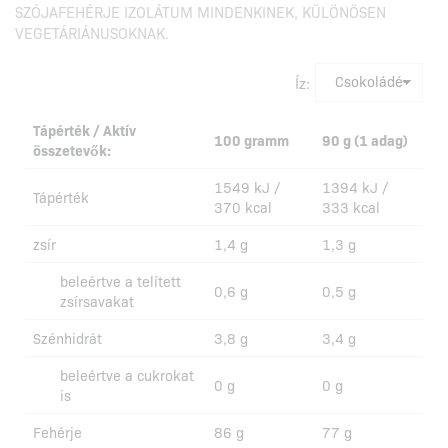
SZÓJAFEHÉRJE IZOLÁTUM MINDENKINEK, KÜLÖNÖSEN
VEGETÁRIÁNUSOKNAK.
Íz:
Tápérték / Aktív
100 gramm
90 g (1 adag)
összetevők:
1549 kJ /
1394 kJ /
Tápérték
370 kcal
333 kcal
zsír
1,4 g
1,3 g
beleértve a telített
0,6 g
0,5 g
zsírsavakat
Szénhidrát
3,8 g
3,4 g
beleértve a cukrokat
0 g
0 g
is
Fehérje
86 g
77 g