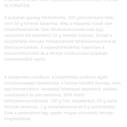
ALTERNATÍVA
A szójabab gazdag fehérjeforrás, 100 grammonként több
mint 30 g fehérjét tartalmaz. Még a népszerű húsok sem
büszkélkedhetnek ilyen fehérjekoncentrációval (egy
csirkemell filé körülbelül 22 g fehérjét biztosít). Emiatt a
szójafehérje könnyen felhasználható fehérjekomponens az
élelmiszeriparban. A tejsavófehérjékhez hasonlóan a
koncentrátumokat és a fehérje-izolátumokat szójabab-
helyettesítőből nyerik.
A szójaprotein-izolátum, a szójafehérje-izolátum egyik
kulcsfontosságú összetevője, a fehérje tisztább formája, mint
egy koncentrátum, kevesebb felesleges összetevőt, például
szénhidrátot és zsírt tartalmaz, 90% feletti
fehérjekoncentrációval. 100 g Trec szójafehérje, 85 g tiszta
fehérjét tartalmaz, 1 g zsírtartalommal és 4 g szénhidrátot.
Ezek a paraméterei egy igazán magas színvonalú fehérje-
kiegészítőnek.