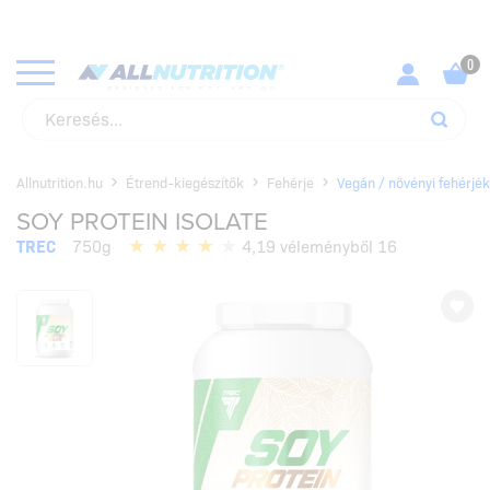
VÁSÁROLD MEG KEDVENC TERMÉKEIDET A LEGJOBB ÁRAKON!
NÉZD MEG
Allnutrition.hu
Étrend-kiegészítők
Fehérje
Vegán / növényi fehérjék
SOY PROTEIN ISOLATE
TREC
750g
4,19 véleményből 16