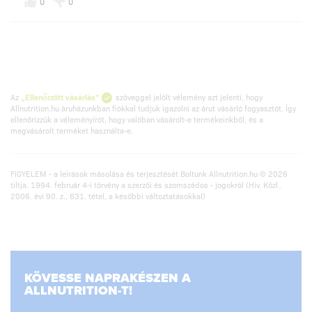
0
0
Az
„Ellenőrzött vásárlás”
szöveggel jelölt vélemény azt jelenti, hogy
Allnutrition.hu áruházunkban fiókkal tudjuk igazolni az árut vásárló fogyasztót. Így
ellenőrizzük a véleményírót, hogy valóban vásárolt-e termékeinkből, és a
megvásárolt terméket használta-e.
FIGYELEM - a leírások másolása és terjesztését Boltunk Allnutrition.hu © 2026
tiltja. 1994. február 4-i törvény a szerzői és szomszédos - jogokról (Hiv. Közl..
2006. évi 90. z., 631. tétel, a későbbi változtatásokkal)
KÖVESSE NAPRAKÉSZEN A
ALLNUTRITION-T!