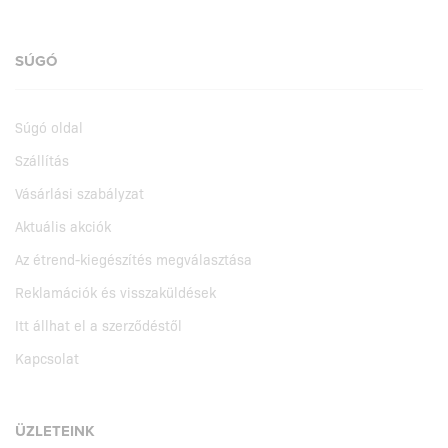
SÚGÓ
Súgó oldal
Szállítás
Vásárlási szabályzat
Aktuális akciók
Az étrend-kiegészítés megválasztása
Reklamációk és visszaküldések
Itt állhat el a szerződéstől
Kapcsolat
ÜZLETEINK