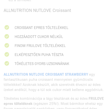
ALLNUTRITION NUTLOVE Croissant
CROISSANT EPRES TÖLTELÉKKEL
HOZZÁADOTT CUKOR NÉLKÜL
FINOM FRULOVE TÖLTELÉKKEL
ELKÉPESZTŐEN PUHA TÉSZTA
TÖKÉLETES GYORS UZSONNÁNAK
ALLNUTRITION NUTLOVE CROISSANT STRAWBERRY
egy
fantasztikusan puha croissant mennyeien gyümölcsös
töltelékkel! Azoknak készült, akik szeretnék élvezni az édes
ízeket anélkül, hogy a túl sok cukor miatt kellene aggódniuk.
Tökéletes kombinációja a lágy tésztának és az édes
FRULOVE
epres tölteléknek
(egészen 25%!). Most bármikor ehetsz egy
finom nassolnivalót napközben, vagy fogyaszthatod édes