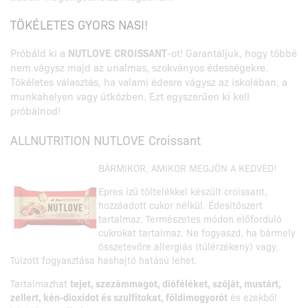
TÖKÉLETES GYORS NASI!
Próbáld ki a
NUTLOVE CROISSANT
-ot! Garantáljuk, hogy többé
nem vágysz majd az unalmas, szokványos édességekre.
Tökéletes választás, ha valami édesre vágysz az iskolában, a
munkahelyen vagy útközben. Ezt egyszerűen ki kell
próbálnod!
ALLNUTRITION NUTLOVE Croissant
BÁRMIKOR, AMIKOR MEGJÖN A KEDVED!
Epres ízű töltelékkel készült croissant,
hozzáadott cukor nélkül. Édesítőszert
tartalmaz. Természetes módon előforduló
cukrokat tartalmaz. Ne fogyaszd, ha bármely
összetevőre allergiás (túlérzékeny) vagy.
Túlzott fogyasztása hashajtó hatású lehet.
Tartalmazhat
tejet, szezámmagot, dióféléket, szóját, mustárt,
zellert, kén-dioxidot és szulfitokat, földimogyorót
és ezekből