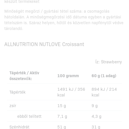
készült termékeket
Minőségét megőrzi / gyártási tétel száma: a csomagolás
hátoldalán. A minőségmegőrzési idő dátuma egyben a gyártási
tételszám is. Száraz helyen, hőtől és közvetlen napfénytől védve
tárolandó.
ALLNUTRITION NUTLOVE Croissant
Íz:
Strawberry
Tápérték / Aktív
100 gramm
60 g (1 adag)
összetevők:
1491 kJ / 356
894 kJ / 214
Tápérték
kcal
kcal
zsír
15 g
9 g
ebből telített
7,1 g
4,3 g
Szénhidrát
51 g
31 g