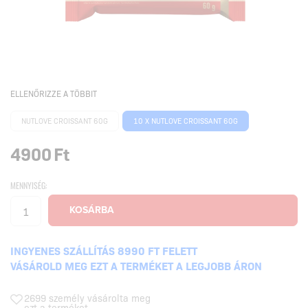
ELLENŐRIZZE A TÖBBIT
NUTLOVE CROISSANT 60G
10 X NUTLOVE CROISSANT 60G
4900
Ft
MENNYISÉG:
INGYENES SZÁLLÍTÁS 8990 FT FELETT
VÁSÁROLD MEG EZT A TERMÉKET A LEGJOBB ÁRON
2699 személy vásárolta meg
ezt a terméket