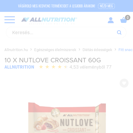
VÁSÁROLD MEG KEDVENC TERMÉKEIDET A LEGJOBB ÁRAKON!
NÉZD MEG
Allnutrition.hu
Egészséges élelmiszerek
Diétás édességek
Fitt sna
10 X NUTLOVE CROISSANT 60G
ALLNUTRITION
4,53 véleményből 77