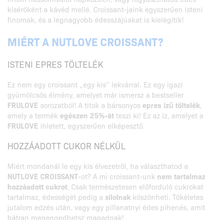
kísérőként a kávéd mellé. Croissant-jaink egyszerűen isteni
finomak, és a legnagyobb édesszájúakat is kielégítik!
MIÉRT A NUTLOVE CROISSANT?
ISTENI EPRES TÖLTELÉK
Ez nem egy croissant „egy kis” lekvárral. Ez egy igazi
gyümölcsös élmény, amelyet már ismersz a bestseller
FRULOVE
sorozatból! A titok a bársonyos
epres ízű töltelék
,
amely a termék
egészen 25%-át
teszi ki! Ez az íz, amelyet a
FRULOVE
ihletett, egyszerűen elképesztő.
HOZZÁADOTT CUKOR NÉLKÜL
Miért mondanál le egy kis élvezetről, ha választhatod a
NUTLOVE CROISSANT
-ot? A mi croissant-unk
nem tartalmaz
hozzáadott cukrot
. Csak természetesen előforduló cukrokat
tartalmaz, édességét pedig a
xilolnak
köszönheti. Tökéletes
jutalom edzés után, vagy egy pillanatnyi édes pihenés, amit
bátran megengedhetsz magadnak!