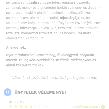
javítóanyag (
búzaliszt
, búzaglutén, emulgeálószerek:
zsírsavak mono- és digliceridjei borkősav mono- és diacetil-
észtereivel; inaktív élesztő, enzimek, lisztkezelő szer:
aszkorbinsav), élesztő, repceolaj,
tojássárgája
por, só,
tartósítószer: kalcium-propionát, folyékony kovász [víz, sav:
ecetsav;
búzakorpa
, kovász (víz,
rozsliszt
), előzselatinizált
rozsliszt
, malátázott
rozsliszt
, teljes kiőrlésű
rozsliszt
,
stabilizátor: xantángumi]
Allergének:
tejet tartalmazhat, szezámmag, földimogyoró, szójabab,
mustár, zeller, kén-dioxidok és szulfitok, földimogyoró és
abból készült termékek
Vélemény hozzáadásához szükséges
bejelentkezés
.
ÜGYFELEK VÉLEMÉNYEI
10.03.2026
NUTLOVE
Ellenőrzött vásárlás