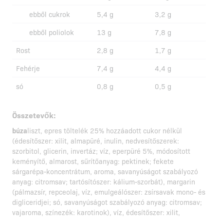
ebből cukrok
5,4 g
3,2 g
ebből poliolok
13 g
7,8 g
Rost
2,8 g
1,7 g
Fehérje
7,4 g
4,4 g
só
0,8 g
0,5 g
Összetevők:
búza
liszt, epres töltelék 25% hozzáadott cukor nélkül
(édesítőszer: xilit, almapüré, inulin, nedvesítőszerek:
szorbitol, glicerin, invertáz; víz, eperpüré 5%, módosított
keményítő, almarost, sűrítőanyag: pektinek; fekete
sárgarépa-koncentrátum, aroma, savanyúságot szabályozó
anyag: citromsav; tartósítószer: kálium-szorbát), margarin
(pálmazsír, repceolaj, víz, emulgeálószer: zsírsavak mono- és
digliceridjei; só, savanyúságot szabályozó anyag: citromsav;
vajaroma, színezék: karotinok), víz, édesítőszer: xilit,