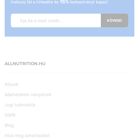
Iratkozz fel a hírlevélre és
15%
kedvezményt kapsz!
KÖVESD
ALLNUTRITION.HU
Rólunk
Adatvédelmi irányelvek
Jogi tudnivalók
GDPR
Blog
Hívd meg ismerősödet