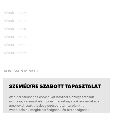
Allnutrition.cz
Allnutrition.sk
Allnutrition.ro
Allnutrition.ua
Allnutrition.co.uk
Allnutrition.de
KÖVESSEN MINKET
SZEMÉLYRE SZABOTT TAPASZTALAT
Facebook
Az oldal szükséges cookie-kat használ a szolgáltatások
Instagram
nyújtása, valamint elemző és marketing cookie-k érdekében,
Copyright © 2026
SFD S. A.
amelyeket csak a beleegyezésed után tárolunk, a
weboldalaink megbízhatóságának és biztonságának