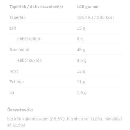
Tápérték / Aktív összetevők:
100 gramm
Tápérték
1654 kJ / 395 kcal
zsír
15 g
ebből telített
6 g
Szénhidrát
49 g
ebből cukrok
0,5 g
Rost
12 g
Fehérje
11 g
só
1,5 g
Összetevők:
bio kék kukoricaszem (85,5%), bio shea vaj (12%), himalájai
só (2,5%)