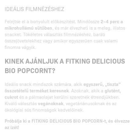
IDEÁLIS FILMNÉZÉSHEZ
Felejtse el a bonyolult előkészítést. Mindössze
2–4 perc a
mikrohullámú sütőben
, és már élvezheti is a meleg, illatos
snacket. Tökéletes választás filmnézéshez, baráti
összejövetelekhez vagy amikor egyszerűen csak valami
finomra vágyik.
KINEK AJÁNLJUK A FITKING DELICIOUS
BIO POPCORNT?
Ideális snack mindazok számára, akik
egyszerű, „tiszta”
összetételű terméket keresnek
. Azoknak, akik a
glutént,
cukrot
és a pálmaolajat kerülni szeretnék étrendjükben.
Kiváló választás
vegánoknak
, vegetáriánusoknak és az
ökológiai sós finomságok kedvelőinek.
Próbálja ki a FITKING DELICIOUS BIO POPCORN-t, és élvezze
az ízét!