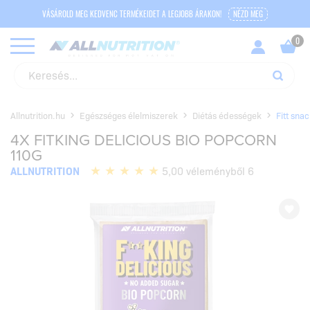
VÁSÁROLD MEG KEDVENC TERMÉKEIDET A LEGJOBB ÁRAKON!
NÉZD MEG
Allnutrition.hu
Egészséges élelmiszerek
Diétás édességek
Fitt sna
4X FITKING DELICIOUS BIO POPCORN
110G
ALLNUTRITION
5,00 véleményből 6