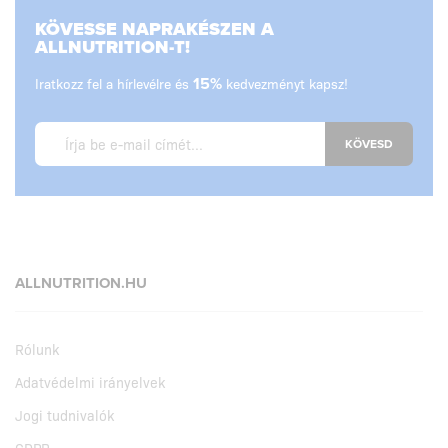
KÖVESSE NAPRAKÉSZEN A
ALLNUTRITION-T!
Iratkozz fel a hírlevélre és
15%
kedvezményt kapsz!
KÖVESD
ALLNUTRITION.HU
Rólunk
Adatvédelmi irányelvek
Jogi tudnivalók
GDPR