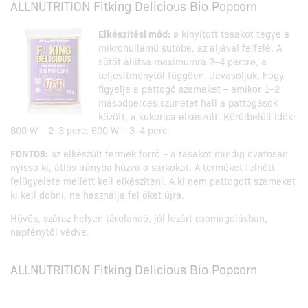
ALLNUTRITION Fitking Delicious Bio Popcorn
Elkészítési mód:
a kinyitott tasakot tegye a
mikrohullámú sütőbe, az aljával felfelé. A
sütőt állítsa maximumra 2–4 percre, a
teljesítménytől függően. Javasoljuk, hogy
figyelje a pattogó szemeket – amikor 1–2
másodperces szünetet hall a pattogások
között, a kukorica elkészült. Körülbelüli idők:
800 W – 2–3 perc, 600 W – 3–4 perc.
FONTOS:
az elkészült termék forró – a tasakot mindig óvatosan
nyissa ki, átlós irányba húzva a sarkokat. A terméket felnőtt
felügyelete mellett kell elkészíteni. A ki nem pattogott szemeket
ki kell dobni, ne használja fel őket újra.
Hűvös, száraz helyen tárolandó, jól lezárt csomagolásban,
napfénytől védve.
ALLNUTRITION Fitking Delicious Bio Popcorn