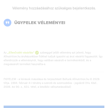
Vélemény hozzáadásához szükséges
bejelentkezés
.
ÜGYFELEK VÉLEMÉNYEI
Az
„Ellenőrzött vásárlás”
szöveggel jelölt vélemény azt jelenti, hogy
Allnutrition.hu áruházunkban fiókkal tudjuk igazolni az árut vásárló fogyasztót. Így
ellenőrizzük a véleményírót, hogy valóban vásárolt-e termékeinkből, és a
megvásárolt terméket használta-e.
FIGYELEM - a leírások másolása és terjesztését Boltunk Allnutrition.hu © 2026
tiltja. 1994. február 4-i törvény a szerzői és szomszédos - jogokról (Hiv. Közl..
2006. évi 90. z., 631. tétel, a későbbi változtatásokkal)