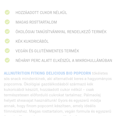
HOZZÁADOTT CUKOR NÉLKÜL
MAGAS ROSTTARTALOM
ÖKOLÓGIAI TANÚSÍTVÁNNYAL RENDELKEZŐ TERMÉK
KÉK KUKORICÁBÓL
VEGÁN ÉS GLUTÉNMENTES TERMÉK
NÉHÁNY PERC ALATT ELKÉSZÜL A MIKROHULLÁMÚBAN
ALLNUTRITION FITKING DELICIOUS BIO POPCORN
tökéletes
sós snack mindenkinek, aki alternatívát keres a hagyományos
popcornra. Ökológiai gazdálkodásból származó kék
kukoricából készült, hozzáadott cukor nélkül – csak
természetesen előforduló cukrokat tartalmaz. Pálmaolaj
helyett sheavajat használtunk! Gyors és egyszerű módja
annak, hogy finom popcornt készítsen, amely ideális
filmnézéshez. Magas rosttartalom, vegán formula és egyszerű