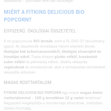
összetevők – pontosan erre van szüksége!
MIÉRT A FITKING DELICIOUS BIO
POPCORN?
EGYSZERŰ, ÖKOLÓGIAI ÖSSZETÉTEL
A mi popcornunk
BIO termék
, amit a PL-EKO-07 tanúsítvány
igazol. Az összetevők mindössze három elemből állnak:
ökológiai kék kukoricaszemekből, ökológiai sheavajból és
himalájai sóból.
Tiszta élvezet
glutén nélkül, hozzáadott
cukor nélkül
és pálmaolaj nélkül. Ideális választás
vegánoknak
és mindazoknak, akik a természetes termékeket
részesítik előnyben.
MAGAS ROSTTARTALOM
FITKING DELICIOUS BIO POPCORN
egy snack
magas élelmi
rosttartalommal
–
100 g termékben 12 g rostot
tartalmaz!
Nagyszerű kiegészítője a mindennapi étrendnek, miközben
ízletes finomság.