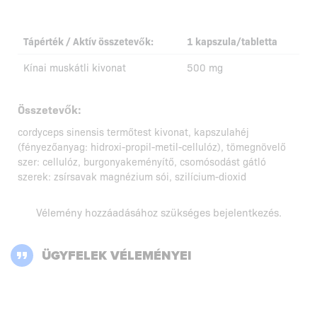
Tápérték / Aktív összetevők:
1 kapszula/tabletta
Kínai muskátli kivonat
500 mg
Összetevők:
cordyceps sinensis termőtest kivonat, kapszulahéj
(fényezőanyag: hidroxi-propil-metil-cellulóz), tömegnövelő
szer: cellulóz, burgonyakeményítő, csomósodást gátló
szerek: zsírsavak magnézium sói, szilícium-dioxid
Vélemény hozzáadásához szükséges
bejelentkezés
.
ÜGYFELEK VÉLEMÉNYEI