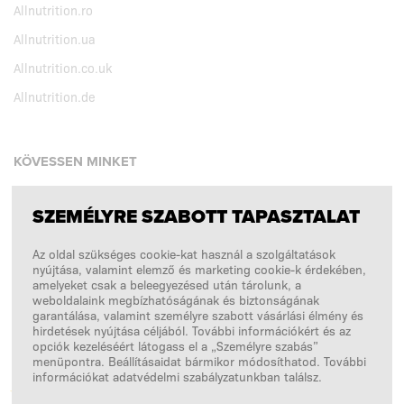
Allnutrition.ro
Allnutrition.ua
Allnutrition.co.uk
Allnutrition.de
KÖVESSEN MINKET
SZEMÉLYRE SZABOTT TAPASZTALAT
Facebook
Az oldal szükséges cookie-kat használ a szolgáltatások
Instagram
nyújtása, valamint elemző és marketing cookie-k érdekében,
Copyright © 2026
SFD S. A.
amelyeket csak a beleegyezésed után tárolunk, a
weboldalaink megbízhatóságának és biztonságának
garantálása, valamint személyre szabott vásárlási élmény és
hirdetések nyújtása céljából. További információkért és az
opciók kezeléséért látogass el a „Személyre szabás”
A FIZETÉSEKET FELDOLGOZZA
menüpontra. Beállításaidat bármikor módosíthatod. További
információkat adatvédelmi szabályzatunkban találsz.