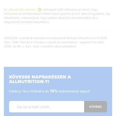
Az
„Ellenőrzött vásárlás”
szöveggel jelölt vélemény azt jelenti, hogy
Allnutrition.hu áruházunkban fiókkal tudjuk igazolni az árut vásárló fogyasztót. Így
ellenőrizzük a véleményírót, hogy valóban vásárolt-e termékeinkből, és a
megvásárolt terméket használta-e.
FIGYELEM - a leírások másolása és terjesztését Boltunk Allnutrition.hu © 2026
tiltja. 1994. február 4-i törvény a szerzői és szomszédos - jogokról (Hiv. Közl..
2006. évi 90. z., 631. tétel, a későbbi változtatásokkal)
KÖVESSE NAPRAKÉSZEN A
ALLNUTRITION-T!
Iratkozz fel a hírlevélre és
15%
kedvezményt kapsz!
KÖVESD