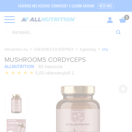
VÁSÁROLD MEG KEDVENC TERMÉKEIDET A LEGJOBB ÁRAKON!
NÉZD MEG
Allnutrition.hu
EGÉSZSÉG ÉS SZÉPSÉG
Egészség
Máj
MUSHROOMS CORDYCEPS
ALLNUTRITION
60 kapszula
5,00 véleményből 1