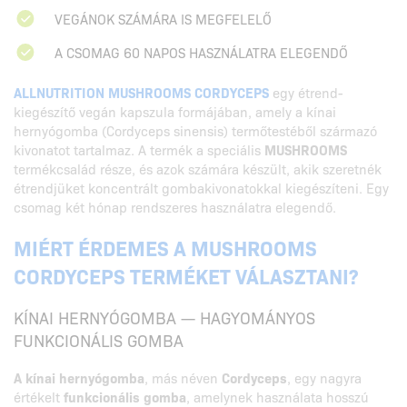
VEGÁNOK SZÁMÁRA IS MEGFELELŐ
A CSOMAG 60 NAPOS HASZNÁLATRA ELEGENDŐ
ALLNUTRITION MUSHROOMS CORDYCEPS
egy étrend-
kiegészítő vegán kapszula formájában, amely a kínai
hernyógomba (Cordyceps sinensis) termőtestéből származó
kivonatot tartalmaz. A termék a speciális
MUSHROOMS
termékcsalád része, és azok számára készült, akik szeretnék
étrendjüket koncentrált gombakivonatokkal kiegészíteni. Egy
csomag két hónap rendszeres használatra elegendő.
MIÉRT ÉRDEMES A MUSHROOMS
CORDYCEPS TERMÉKET VÁLASZTANI?
KÍNAI HERNYÓGOMBA — HAGYOMÁNYOS
FUNKCIONÁLIS GOMBA
A kínai hernyógomba
, más néven
Cordyceps
, egy nagyra
értékelt
funkcionális gomba
, amelynek használata hosszú