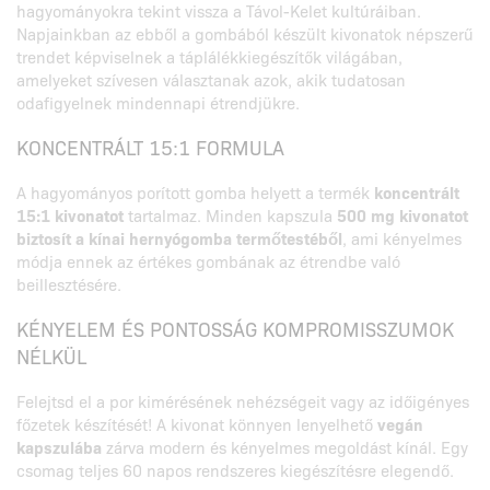
hagyományokra tekint vissza a Távol-Kelet kultúráiban.
Napjainkban az ebből a gombából készült kivonatok népszerű
trendet képviselnek a táplálékkiegészítők világában,
amelyeket szívesen választanak azok, akik tudatosan
odafigyelnek mindennapi étrendjükre.
KONCENTRÁLT 15:1 FORMULA
A hagyományos porított gomba helyett a termék
koncentrált
15:1 kivonatot
tartalmaz. Minden kapszula
500 mg kivonatot
biztosít a kínai hernyógomba termőtestéből
, ami kényelmes
módja ennek az értékes gombának az étrendbe való
beillesztésére.
KÉNYELEM ÉS PONTOSSÁG KOMPROMISSZUMOK
NÉLKÜL
Felejtsd el a por kimérésének nehézségeit vagy az időigényes
főzetek készítését! A kivonat könnyen lenyelhető
vegán
kapszulába
zárva modern és kényelmes megoldást kínál. Egy
csomag teljes 60 napos rendszeres kiegészítésre elegendő.