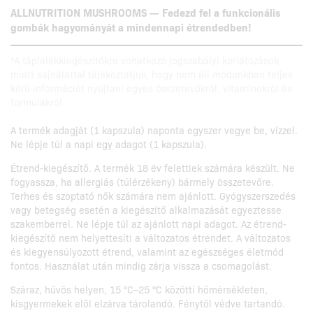
ALLNUTRITION MUSHROOMS — Fedezd fel a funkcionális
gombák hagyományát a mindennapi étrendedben!
*A táplálékkiegészítőkre vonatkozó jogszabályi korlátozások
miatt sajnálattal tájékoztatjuk, hogy nem áll módunkban teljes
körű információt nyújtani egyes összetevőkről, vitaminokról és
formulákról.
A termék adagját (1 kapszula) naponta egyszer vegye be, vízzel.
Ne lépje túl a napi egy adagot (1 kapszula).
Étrend-kiegészítő. A termék 18 év felettiek számára készült. Ne
fogyassza, ha allergiás (túlérzékeny) bármely összetevőre.
Terhes és szoptató nők számára nem ajánlott. Gyógyszerszedés
vagy betegség esetén a kiegészítő alkalmazását egyeztesse
szakemberrel. Ne lépje túl az ajánlott napi adagot. Az étrend-
kiegészítő nem helyettesíti a változatos étrendet. A változatos
és kiegyensúlyozott étrend, valamint az egészséges életmód
fontos. Használat után mindig zárja vissza a csomagolást.
Száraz, hűvös helyen, 15 °C–25 °C közötti hőmérsékleten,
kisgyermekek elől elzárva tárolandó. Fénytől védve tartandó.