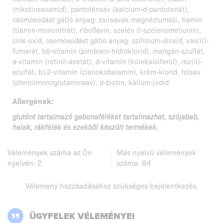
(nikotinsavamid), pantoténsav (kalcium-d-pantotenát),
csomósodást gátló anyag: zsírsavak magnéziumsói, tiamin
(tiamin-mononitrát), riboflavin, szelén (l-szelenometionin),
cink-oxid, csomósodást gátló anyag: szilícium-dioxid, vas(ii)-
fumarát, b6-vitamin (piridoxin-hidroklorid), mangán-szulfát,
a-vitamin (retinil-acetát), d-vitamin (kolekalciferol), réz(ii)-
szulfát, b12-vitamin (cianokobalamin), króm-klorid, folsav
(pteroilmonoglutaminsav), d-biotin, kálium-jodid
Allergének:
glutént tartalmazó gabonaféléket tartalmazhat, szójabab,
halak, rákfélék és ezekből készült termékek.
Vélemények száma az Ön
Más nyelvű vélemények
nyelvén:
2
száma:
84
Vélemény hozzáadásához szükséges
bejelentkezés
.
ÜGYFELEK VÉLEMÉNYEI