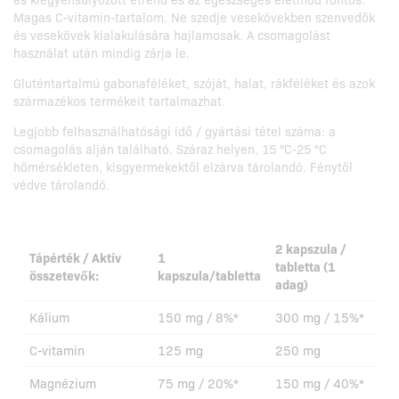
Magas C-vitamin-tartalom. Ne szedje vesekövekben szenvedők
és vesekövek kialakulására hajlamosak. A csomagolást
használat után mindig zárja le.
Gluténtartalmú gabonaféléket, szóját, halat, rákféléket és azok
származékos termékeit tartalmazhat.
Legjobb felhasználhatósági idő / gyártási tétel száma: a
csomagolás alján található. Száraz helyen, 15 °C-25 °C
hőmérsékleten, kisgyermekektől elzárva tárolandó. Fénytől
védve tárolandó.
2 kapszula /
Tápérték / Aktív
1
tabletta (1
összetevők:
kapszula/tabletta
adag)
Kálium
150 mg / 8%*
300 mg / 15%*
C-vitamin
125 mg
250 mg
Magnézium
75 mg / 20%*
150 mg / 40%*