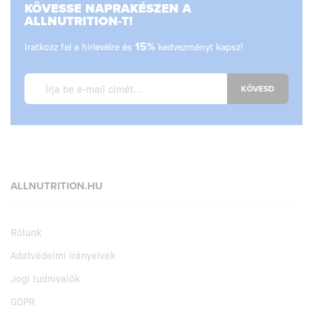
KÖVESSE NAPRAKÉSZEN A
ALLNUTRITION-T!
Iratkozz fel a hírlevélre és
15%
kedvezményt kapsz!
KÖVESD
ALLNUTRITION.HU
Rólunk
Adatvédelmi irányelvek
Jogi tudnivalók
GDPR