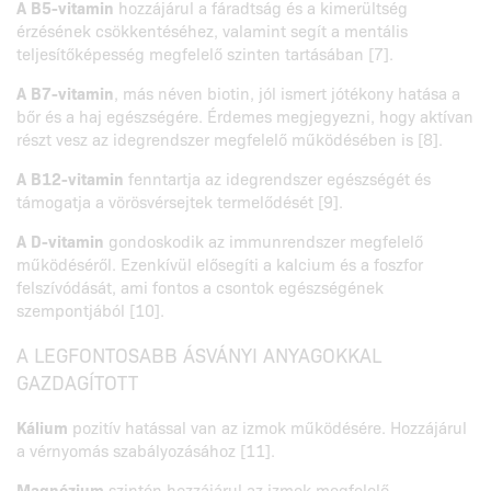
A B5-vitamin
hozzájárul a fáradtság és a kimerültség
érzésének csökkentéséhez, valamint segít a mentális
teljesítőképesség megfelelő szinten tartásában [7].
A B7-vitamin
, más néven biotin, jól ismert jótékony hatása a
bőr és a haj egészségére. Érdemes megjegyezni, hogy aktívan
részt vesz az idegrendszer megfelelő működésében is [8].
A B12-vitamin
fenntartja az idegrendszer egészségét és
támogatja a vörösvérsejtek termelődését [9].
A D-vitamin
gondoskodik az immunrendszer megfelelő
működéséről. Ezenkívül elősegíti a kalcium és a foszfor
felszívódását, ami fontos a csontok egészségének
szempontjából [10].
A LEGFONTOSABB ÁSVÁNYI ANYAGOKKAL
GAZDAGÍTOTT
Kálium
pozitív hatással van az izmok működésére. Hozzájárul
a vérnyomás szabályozásához [11].
Magnézium
szintén hozzájárul az izmok megfelelő