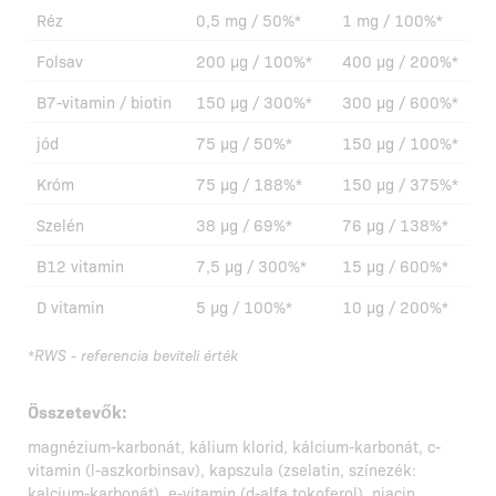
Réz
0,5 mg / 50%*
1 mg / 100%*
Folsav
200 µg / 100%*
400 µg / 200%*
B7-vitamin / biotin
150 µg / 300%*
300 µg / 600%*
jód
75 µg / 50%*
150 µg / 100%*
Króm
75 µg / 188%*
150 µg / 375%*
Szelén
38 µg / 69%*
76 µg / 138%*
B12 vitamin
7,5 µg / 300%*
15 µg / 600%*
D vitamin
5 µg / 100%*
10 µg / 200%*
*RWS - referencia beviteli érték
Összetevők:
magnézium-karbonát, kálium klorid, kálcium-karbonát, c-
vitamin (l-aszkorbinsav), kapszula (zselatin, színezék:
kalcium-karbonát), e-vitamin (d-alfa tokoferol), niacin