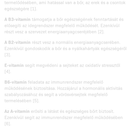
termelődésében, ami hatással van a bőr, az erek és a csontok
egészségére [1].
A B3-vitamin
támogatja a bőr egészségének fenntartását és
elősegíti az idegrendszer megfelelő működését. Ezenkívül
részt vesz a szervezet energiaanyagcseréjében [2].
A B2-vitamin
részt vesz a normális energiaanyagcserében.
Ezenkívül gondoskodik a bőr és a nyálkahártyák egészségéről
[3].
E-vitamin
segít megvédeni a sejteket az oxidatív stressztől
[4].
B6-vitamin
feladata az immunrendszer megfelelő
működésének biztosítása. Hozzájárul a hormonális aktivitás
szabályozásához és segít a vörösvérsejtek megfelelő
termelésében [5].
Az A-vitamin
erősíti a látást és egészséges bőrt biztosít.
Ezenkívül segít az immunrendszer megfelelő működésében
[6].