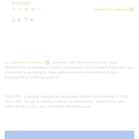
16.03.2025
Ellenőrzött vásárlás
0
0
Az
„Ellenőrzött vásárlás”
szöveggel jelölt vélemény azt jelenti, hogy
Allnutrition.hu áruházunkban fiókkal tudjuk igazolni az árut vásárló fogyasztót. Így
ellenőrizzük a véleményírót, hogy valóban vásárolt-e termékeinkből, és a
megvásárolt terméket használta-e.
FIGYELEM - a leírások másolása és terjesztését Boltunk Allnutrition.hu © 2026
tiltja. 1994. február 4-i törvény a szerzői és szomszédos - jogokról (Hiv. Közl..
2006. évi 90. z., 631. tétel, a későbbi változtatásokkal)