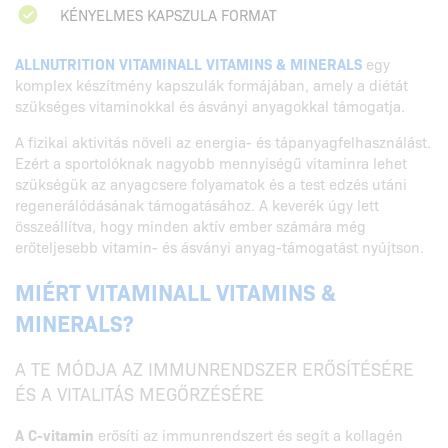
KÉNYELMES KAPSZULA FORMAT
ALLNUTRITION VITAMINALL VITAMINS & MINERALS
egy
komplex készítmény kapszulák formájában, amely a diétát
szükséges vitaminokkal és ásványi anyagokkal támogatja.
A fizikai aktivitás növeli az energia- és tápanyagfelhasználást.
Ezért a sportolóknak nagyobb mennyiségű vitaminra lehet
szükségük az anyagcsere folyamatok és a test edzés utáni
regenerálódásának támogatásához. A keverék úgy lett
összeállítva, hogy minden aktív ember számára még
erőteljesebb vitamin- és ásványi anyag-támogatást nyújtson.
MIÉRT VITAMINALL VITAMINS &
MINERALS?
A TE MÓDJA AZ IMMUNRENDSZER ERŐSÍTÉSÉRE
ÉS A VITALITÁS MEGŐRZÉSÉRE
A C-vitamin
erősíti az immunrendszert és segít a kollagén