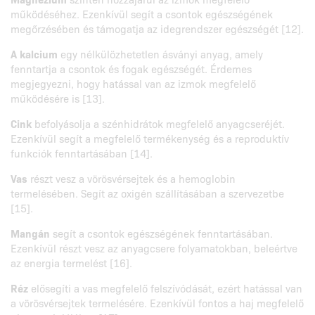
működéséhez. Ezenkívül segít a csontok egészségének
megőrzésében és támogatja az idegrendszer egészségét [12].
A kalcium
egy nélkülözhetetlen ásványi anyag, amely
fenntartja a csontok és fogak egészségét. Érdemes
megjegyezni, hogy hatással van az izmok megfelelő
működésére is [13].
Cink
befolyásolja a szénhidrátok megfelelő anyagcseréjét.
Ezenkívül segít a megfelelő termékenység és a reproduktív
funkciók fenntartásában [14].
Vas
részt vesz a vörösvérsejtek és a hemoglobin
termelésében. Segít az oxigén szállításában a szervezetbe
[15].
Mangán
segít a csontok egészségének fenntartásában.
Ezenkívül részt vesz az anyagcsere folyamatokban, beleértve
az energia termelést [16].
Réz
elősegíti a vas megfelelő felszívódását, ezért hatással van
a vörösvérsejtek termelésére. Ezenkívül fontos a haj megfelelő