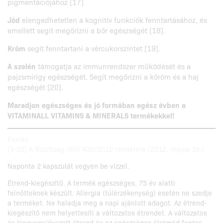
pigmentációjához [17]
Jód
elengedhetetlen a kognitív funkciók fenntartásához, és
emellett segít megőrizni a bőr egészségét [18].
Króm
segít fenntartani a vércukorszintet [19].
A szelén
támogatja az immunrendszer működését és a
pajzsmirigy egészségét. Segít megőrizni a köröm és a haj
egészségét [20].
Maradjon egészséges és jó formában egész évben a
VITAMINALL VITAMINS & MINERALS termékekkel!
Forrás:
[1-20] A Bizottság (EU) 432/2012 rendelete (2012. május 16.)
Naponta 2 kapszulát vegyen be vízzel.
Étrend-kiegészítő. A termék egészséges, 75 év alatti
felnőtteknek készült. Allergia (túlérzékenység) esetén ne szedje
a terméket. Ne haladja meg a napi ajánlott adagot. Az étrend-
kiegészítő nem helyettesíti a változatos étrendet. A változatos
és kiegyensúlyozott étrend és az egészséges életmód fontos.