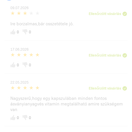
09.07.2026
Ellenőrzött vásárlás
Ire borzalmas,bár osszetétele jó.
0
0
17.06.2026
Ellenőrzött vásárlás
0
0
22.05.2025
Ellenőrzött vásárlás
Nagyszerű,hogy egy kapszulában minden fontos
ásványianyagvés vitamin megtalálható amire szükségem
van
0
0