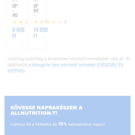
OPTI
OPTI-
-
WOMEN
MEN
-
-
60
17
2
90
KAPSZULA
TABLETTA
9 490
14 990
Ft
Ft
Jelenleg kizárólag a kínálatban elérhető termékeket nézi át. Itt
találhatók
a kategória nem elérhető termékei EGÉSZSÉG ÉS
SZÉPSÉG
.
KÖVESSE NAPRAKÉSZEN A
ALLNUTRITION-T!
Iratkozz fel a hírlevélre és
15%
kedvezményt kapsz!