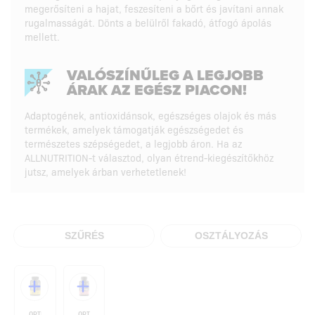
megerősíteni a hajat, feszesíteni a bőrt és javítani annak
rugalmasságát. Dönts a belülről fakadó, átfogó ápolás
mellett.
VALÓSZÍNŰLEG A LEGJOBB
ÁRAK AZ EGÉSZ PIACON!
Adaptogének, antioxidánsok, egészséges olajok és más
termékek, amelyek támogatják egészségedet és
természetes szépségedet, a legjobb áron. Ha az
ALLNUTRITION-t választod, olyan étrend-kiegészítőkhöz
jutsz, amelyek árban verhetetlenek!
SZŰRÉS
OSZTÁLYOZÁS
OPTIMUM NUTRITION / EGÉSZSÉG ÉS SZÉPSÉG
OPTIMUM NUTRITION / EGÉSZSÉG ÉS SZÉPSÉG