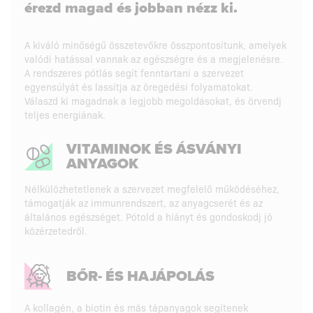
érezd magad és jobban nézz ki.
A kiváló minőségű összetevőkre összpontosítunk, amelyek
valódi hatással vannak az egészségre és a megjelenésre.
A rendszeres pótlás segít fenntartani a szervezet
egyensúlyát és lassítja az öregedési folyamatokat.
Válaszd ki magadnak a legjobb megoldásokat, és örvendj
teljes energiának.
VITAMINOK ÉS ÁSVÁNYI
ANYAGOK
Nélkülözhetetlenek a szervezet megfelelő működéséhez,
támogatják az immunrendszert, az anyagcserét és az
általános egészséget. Pótold a hiányt és gondoskodj jó
közérzetedről.
BŐR- ÉS HAJÁPOLÁS
A kollagén, a biotin és más tápanyagok segítenek