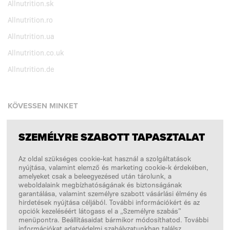
Allnutrition.sk
Allnutrition.ro
Allnutrition.ua
Allnutrition.co.uk
Allnutrition.de
KÖVESSEN MINKET
SZEMÉLYRE SZABOTT TAPASZTALAT
Facebook
Az oldal szükséges cookie-kat használ a szolgáltatások
Instagram
nyújtása, valamint elemző és marketing cookie-k érdekében,
Copyright © 2026
SFD S. A.
amelyeket csak a beleegyezésed után tárolunk, a
weboldalaink megbízhatóságának és biztonságának
garantálása, valamint személyre szabott vásárlási élmény és
hirdetések nyújtása céljából. További információkért és az
opciók kezeléséért látogass el a „Személyre szabás”
A FIZETÉSEKET FELDOLGOZZA
menüpontra. Beállításaidat bármikor módosíthatod. További
információkat adatvédelmi szabályzatunkban találsz.