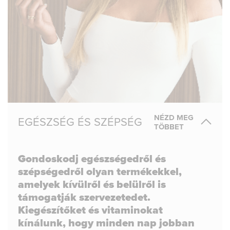
NÉZD MEG
EGÉSZSÉG ÉS SZÉPSÉG
TÖBBET
Gondoskodj egészségedről és
szépségedről olyan termékekkel,
amelyek kívülről és belülről is
támogatják szervezetedet.
Kiegészítőket és vitaminokat
kínálunk, hogy minden nap jobban