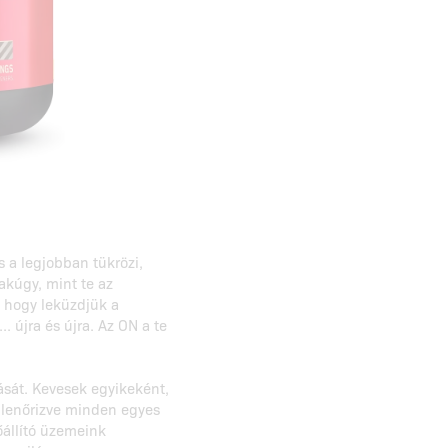
s a legjobban tükrözi,
akúgy, mint te az
, hogy leküzdjük a
. újra és újra. Az ON a te
sát. Kevesek egyikeként,
ellenőrizve minden egyes
őállító üzemeink