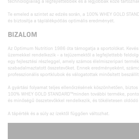
technológiailag a legfejlettebbek és a legjobbak közé tartoznak
Te emeled a szintet az edzés során, a 100% WHEY GOLD STAN
és biztosítja a táplálékpótlás optimális eredményét.
BIZALOM
Az Optimum Nutrition 1986 óta támogatja a sportolókat. Kevés
üzemekkel rendelkezik - a tejüzemektől a legfejlettebb feldol
egy fejlesztési részleggel, amely számos élelmiszeripari termék
szabadalmaztatott összetevőket. Ennek eredményeként, szám
professzionális sportklubok és válogatottak minősített beszállí
A gyártási folyamat teljes ellenőrzésének köszönhetően, biztos
100% WHEY GOLD STANDARD™minden további terméke, pontosa
és minőségű összetevőkkel rendelkezik, és tökéletesen oldódó 
A tápérték és a súly az ízektől függően változhat.