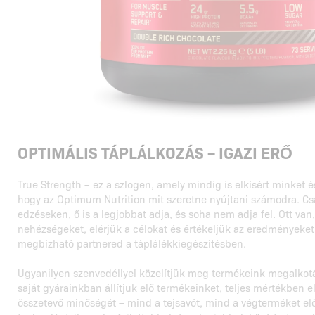
OPTIMÁLIS TÁPLÁLKOZÁS – IGAZI ERŐ
True Strength – ez a szlogen, amely mindig is elkísért minket é
hogy az Optimum Nutrition mit szeretne nyújtani számodra. Cs
edzéseken, ő is a legjobbat adja, és soha nem adja fel. Ott van
nehézségeket, elérjük a célokat és értékeljük az eredményeket..
megbízható partnered a táplálékkiegészítésben.
Ugyanilyen szenvedéllyel közelítjük meg termékeink megalkotá
saját gyárainkban állítjuk elő termékeinket, teljes mértékben 
összetevő minőségét – mind a tejsavót, mind a végterméket el