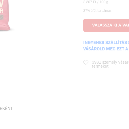
2 207 Ft / 100 g
27% áfát tartalmaz
INGYENES SZÁLLÍTÁS 
VÁSÁROLD MEG EZT A
3961 személy vásár
terméket
SEKÉNT