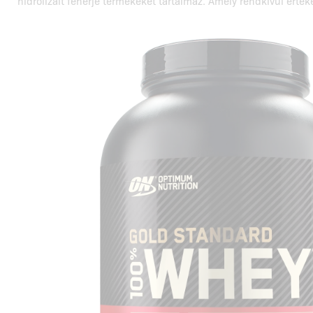
hidrolizált fehérje termékeket tartalmaz. Amely rendkívül érték