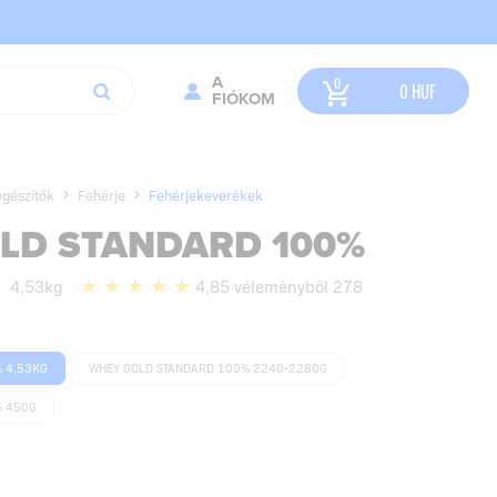
A
0
HUF
FIÓKOM
egészítők
Fehérje
Fehérjekeverékek
LD STANDARD 100%
4,53kg
4,85 véleményből 278
 4,53KG
WHEY GOLD STANDARD 100% 2240-2280G
% 450G