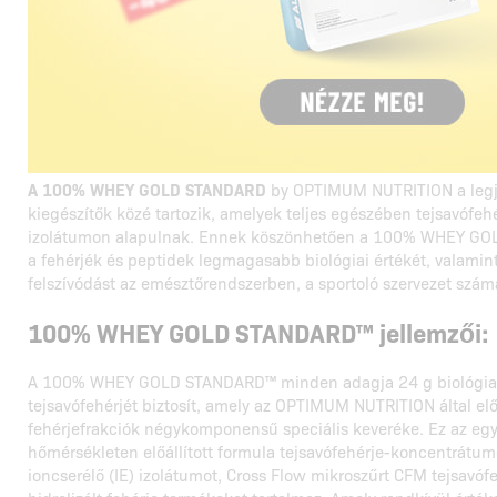
A 100% WHEY GOLD STANDARD
by OPTIMUM NUTRITION a legj
kiegészítők közé tartozik, amelyek teljes egészében tejsavófe
izolátumon alapulnak. Ennek köszönhetően a 100% WHEY GO
a fehérjék és peptidek legmagasabb biológiai értékét, valamin
felszívódást az emésztőrendszerben, a sportoló szervezet szám
100% WHEY GOLD STANDARD™ jellemzői:
A 100% WHEY GOLD STANDARD™ minden adagja 24 g biológiai
tejsavófehérjét biztosít, amely az OPTIMUM NUTRITION által előá
fehérjefrakciók négykomponensű speciális keveréke. Ez az egy
hőmérsékleten előállított formula tejsavófehérje-koncentrátum
ioncserélő (IE) izolátumot, Cross Flow mikroszűrt CFM tejsavóf