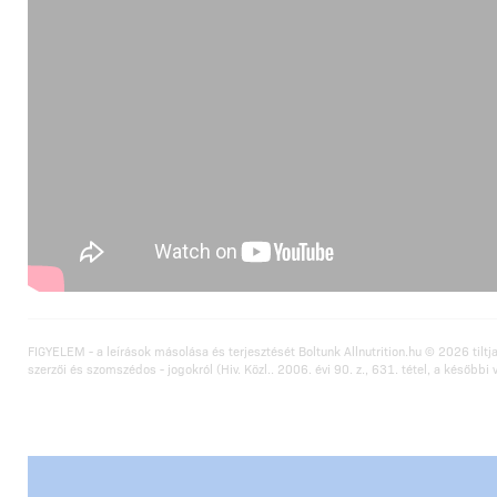
FIGYELEM - a leírások másolása és terjesztését Boltunk Allnutrition.hu © 2026 tiltja
szerzői és szomszédos - jogokról (Hiv. Közl.. 2006. évi 90. z., 631. tétel, a későbbi 