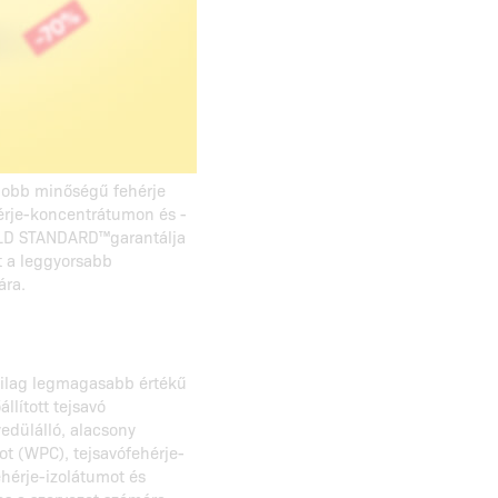
obb minőségű fehérje
hérje-koncentrátumon és -
LD STANDARD™garantálja
t a leggyorsabb
ára.
lag legmagasabb értékű
llított tejsavó
edülálló, alacsony
ot (WPC), tejsavófehérje-
ehérje-izolátumot és