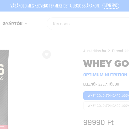
VÁSÁROLD MEG KEDVENC TERMÉKEIDET A LEGJOBB ÁRAKON!
NÉZD MEG
GYÁRTÓK
Allnutrition.hu
Étrend-ki
WHEY GO
OPTIMUM NUTRITION
ELLENŐRIZZE A TÖBBIT
WHEY GOLD STANDARD 100%
WHEY GOLD STANDARD 100
99990
Ft