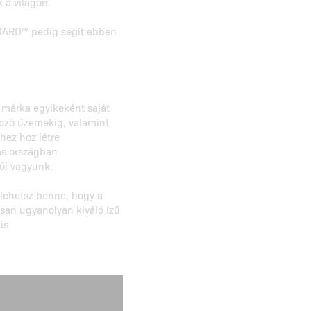
 a világon.
DARD™ pedig segít ebben
 márka egyikeként saját
gozó üzemekig, valamint
hez hoz létre
os országban
tói vagyunk.
 lehetsz benne, hogy a
n ugyanolyan kiváló ízű
is.