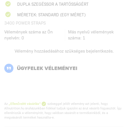
DUPLA SZEGÉSSOR A TARTÓSSÁGÉRT
MÉRETEK: STANDARD (EGY MÉRET)
3400 POWER STRAPS
Vélemények száma az Ön
Más nyelvű vélemények
nyelvén:
0
száma:
1
Vélemény hozzáadásához szükséges
bejelentkezés
.
ÜGYFELEK VÉLEMÉNYEI
Az
„Ellenőrzött vásárlás”
szöveggel jelölt vélemény azt jelenti, hogy
Allnutrition.hu áruházunkban fiókkal tudjuk igazolni az árut vásárló fogyasztót. Így
ellenőrizzük a véleményírót, hogy valóban vásárolt-e termékeinkből, és a
megvásárolt terméket használta-e.