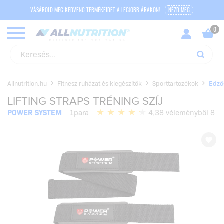
VÁSÁROLD MEG KEDVENC TERMÉKEIDET A LEGJOBB ÁRAKON!
NÉZD MEG
Allnutrition.hu
Fitnesz ruházat és kiegészítők
Sporttartozékok
Edző
LIFTING STRAPS TRÉNING SZÍJ
POWER SYSTEM
1para
4,38 véleményből 8