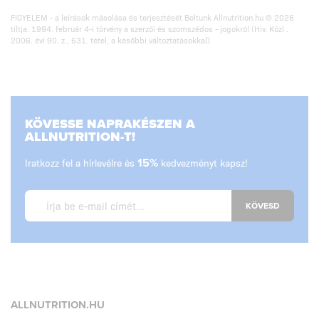
FIGYELEM - a leírások másolása és terjesztését Boltunk Allnutrition.hu © 2026
tiltja. 1994. február 4-i törvény a szerzői és szomszédos - jogokról (Hiv. Közl..
2006. évi 90. z., 631. tétel, a későbbi változtatásokkal)
KÖVESSE NAPRAKÉSZEN A
ALLNUTRITION-T!
Iratkozz fel a hírlevélre és
15%
kedvezményt kapsz!
KÖVESD
ALLNUTRITION.HU