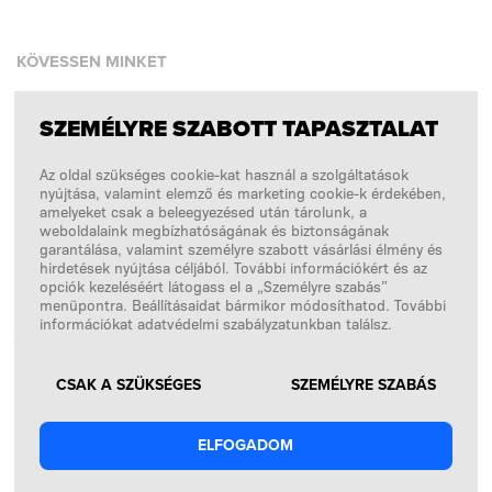
KÖVESSEN MINKET
SZEMÉLYRE SZABOTT TAPASZTALAT
Facebook
Az oldal szükséges cookie-kat használ a szolgáltatások
Instagram
nyújtása, valamint elemző és marketing cookie-k érdekében,
Copyright © 2026
SFD S. A.
amelyeket csak a beleegyezésed után tárolunk, a
weboldalaink megbízhatóságának és biztonságának
garantálása, valamint személyre szabott vásárlási élmény és
hirdetések nyújtása céljából. További információkért és az
opciók kezeléséért látogass el a „Személyre szabás”
A FIZETÉSEKET FELDOLGOZZA
menüpontra. Beállításaidat bármikor módosíthatod. További
információkat adatvédelmi szabályzatunkban találsz.
CSAK A SZÜKSÉGES
SZEMÉLYRE SZABÁS
ELFOGADOM