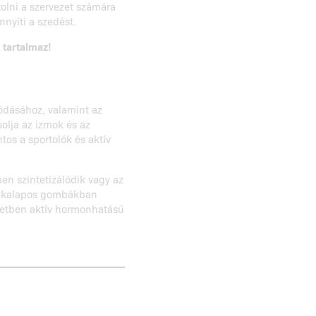
olni a szervezet számára
nyíti a szedést.
tartalmaz!
vódásához, valamint az
olja az izmok és az
os a sportolók és aktív
ben szintetizálódik vagy az
és kalapos gombákban
ezetben aktív hormonhatású