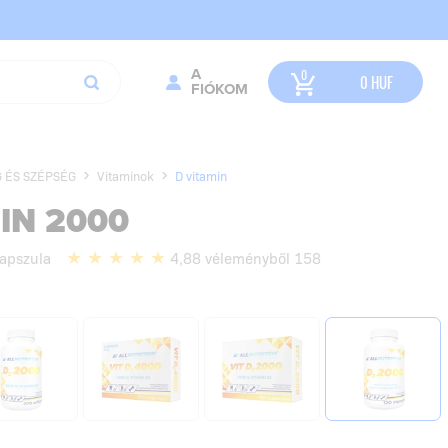
A
0
HUF
FIÓKOM
 ÉS SZÉPSÉG
Vitaminok
D vitamin
IN 2000
apszula
4,88 véleményből 158