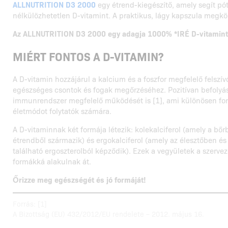
ALLNUTRITION D3 2000
egy étrend-kiegészítő, amely segít pót
nélkülözhetetlen D-vitamint. A praktikus, lágy kapszula megkön
Az ALLNUTRITION D3 2000 egy adagja 1000% *IRÉ D-vitamint 
MIÉRT FONTOS A D-VITAMIN?
A D-vitamin hozzájárul a kalcium és a foszfor megfelelő felszí
egészséges csontok és fogak megőrzéséhez. Pozitívan befolyás
immunrendszer megfelelő működését is [1], ami különösen font
életmódot folytatók számára.
A D-vitaminnak két formája létezik: kolekalciferol (amely a bőr
étrendből származik) és ergokalciferol (amely az élesztőben 
található ergoszterolból képződik). Ezek a vegyületek a szerv
formákká alakulnak át.
Őrizze meg egészségét és jó formáját!
Forrás: [1]
A Bizottság (EU) 432/2012/EU rendelete – 2012. május 16.