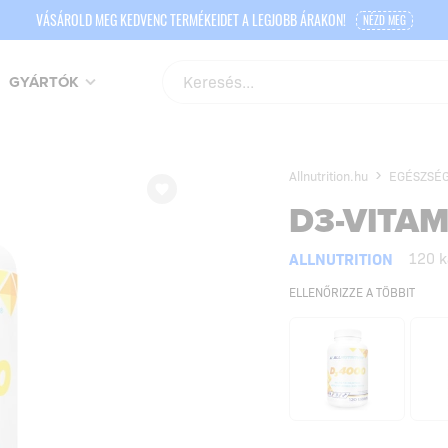
VÁSÁROLD MEG KEDVENC TERMÉKEIDET A LEGJOBB ÁRAKON!
NÉZD MEG
GYÁRTÓK
Allnutrition.hu
EGÉSZSÉG
D3-VITAM
ALLNUTRITION
120 k
ELLENŐRIZZE A TÖBBIT