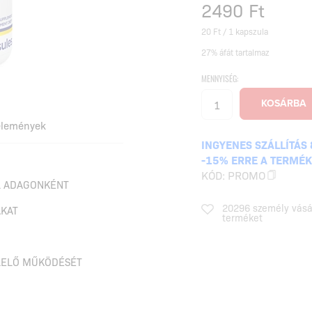
2490
Ft
20 Ft / 1 kapszula
27% áfát tartalmaz
MENNYISÉG:
élemények
INGYENES SZÁLLÍTÁS 
-15% ERRE A TERMÉ
KÓD:
PROMO
ÓL ADAGONKÉNT
20296 személy vásá
AKAT
terméket
LELŐ MŰKÖDÉSÉT