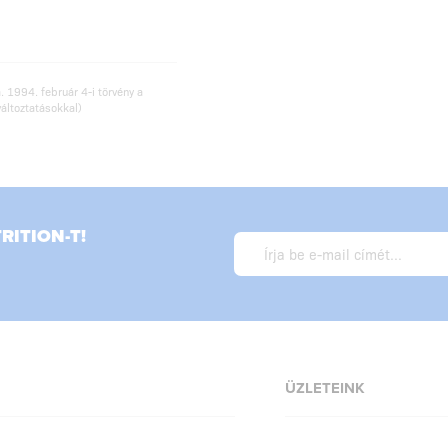
. 1994. február 4-i törvény a
változtatásokkal)
ITION-T!
ÜZLETEINK