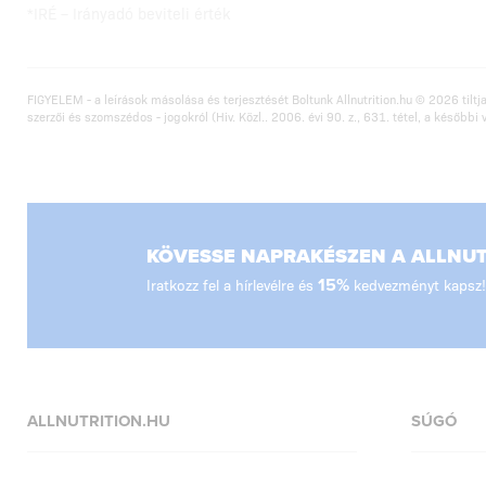
*IRÉ – Irányadó beviteli érték
FIGYELEM - a leírások másolása és terjesztését Boltunk Allnutrition.hu © 2026 tiltja
szerzői és szomszédos - jogokról (Hiv. Közl.. 2006. évi 90. z., 631. tétel, a későbbi 
KÖVESSE NAPRAKÉSZEN A ALLNUTR
Iratkozz fel a hírlevélre és
15%
kedvezményt kapsz!
ALLNUTRITION.HU
SÚGÓ