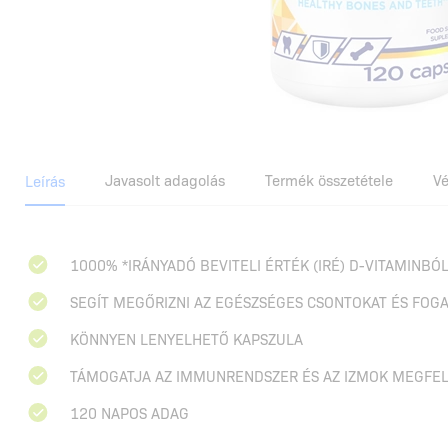
Javasolt adagolás
Termék összetétele
V
Leírás
1000% *IRÁNYADÓ BEVITELI ÉRTÉK (IRÉ) D-VITAMINB
SEGÍT MEGŐRIZNI AZ EGÉSZSÉGES CSONTOKAT ÉS FOG
KÖNNYEN LENYELHETŐ KAPSZULA
TÁMOGATJA AZ IMMUNRENDSZER ÉS AZ IZMOK MEGFE
120 NAPOS ADAG