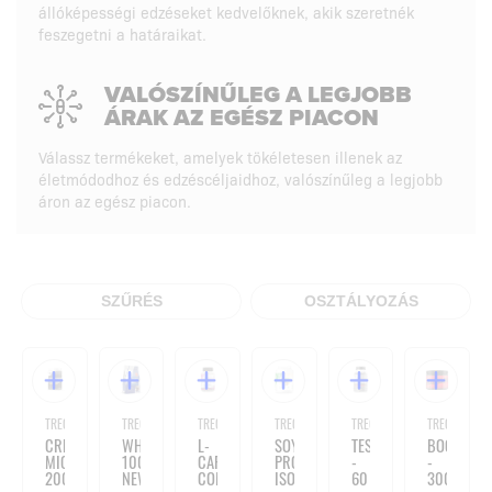
állóképességi edzéseket kedvelőknek, akik szeretnék
feszegetni a határaikat.
VALÓSZÍNŰLEG A LEGJOBB
ÁRAK AZ EGÉSZ PIACON
Válassz termékeket, amelyek tökéletesen illenek az
életmódodhoz és edzéscéljaidhoz, valószínűleg a legjobb
áron az egész piacon.
SZŰRÉS
OSZTÁLYOZÁS
TREC / ÉTREND-KIEGÉSZÍTŐK
TREC / ÉTREND-KIEGÉSZÍTŐK
TREC / ÉTREND-KIEGÉSZÍTŐK
TREC / ÉTREND-KIEGÉSZÍTŐK
TREC / ÉTREND-KIEGÉSZÍTŐK
TREC / ÉTRE
CREATINE
WHEY
L-
SOY
TESTOXX
BOOGIEM
MICRONIZED
100
CARNITINE
PROTEIN
-
-
200
NEW
COMPLEX
ISOLATE
60
300G