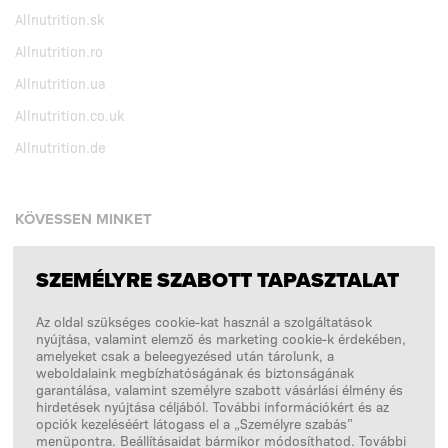
Allnutrition.sk
Allnutrition.ro
Allnutrition.ua
Allnutrition.co.uk
Allnutrition.de
KÖVESSEN MINKET
SZEMÉLYRE SZABOTT TAPASZTALAT
Facebook
Az oldal szükséges cookie-kat használ a szolgáltatások
Instagram
nyújtása, valamint elemző és marketing cookie-k érdekében,
Copyright © 2026
SFD S. A.
amelyeket csak a beleegyezésed után tárolunk, a
weboldalaink megbízhatóságának és biztonságának
garantálása, valamint személyre szabott vásárlási élmény és
hirdetések nyújtása céljából. További információkért és az
opciók kezeléséért látogass el a „Személyre szabás”
A FIZETÉSEKET FELDOLGOZZA
menüpontra. Beállításaidat bármikor módosíthatod. További