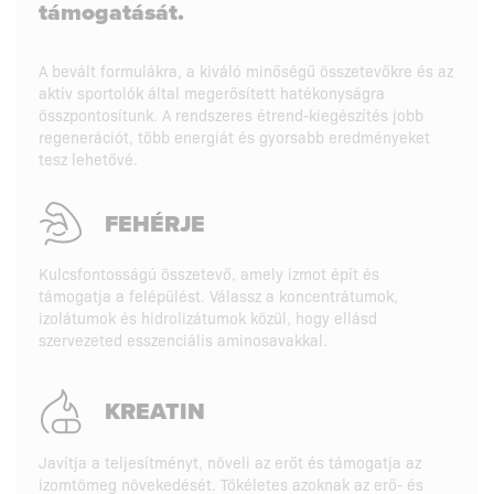
támogatását.
A bevált formulákra, a kiváló minőségű összetevőkre és az
aktív sportolók által megerősített hatékonyságra
összpontosítunk. A rendszeres étrend-kiegészítés jobb
regenerációt, több energiát és gyorsabb eredményeket
tesz lehetővé.
FEHÉRJE
Kulcsfontosságú összetevő, amely izmot épít és
támogatja a felépülést. Válassz a koncentrátumok,
izolátumok és hidrolizátumok közül, hogy ellásd
szervezeted esszenciális aminosavakkal.
KREATIN
Javítja a teljesítményt, növeli az erőt és támogatja az
izomtömeg növekedését. Tökéletes azoknak az erő- és