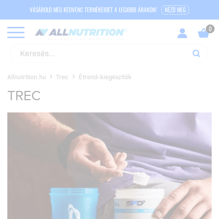
VÁSÁROLD MEG KEDVENC TERMÉKEIDET A LEGJOBB ÁRAKON!
NÉZD MEG
Allnutrition.hu
Trec
Étrend-kiegészítők
TREC