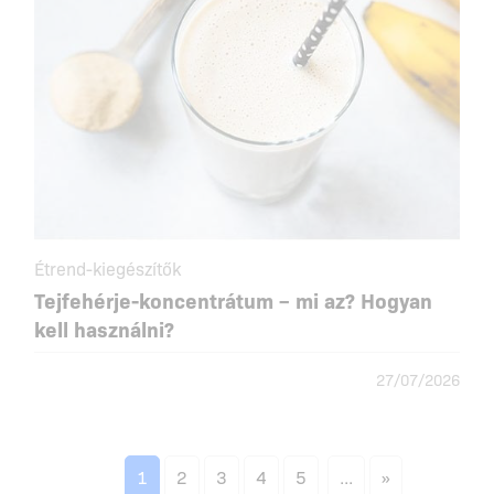
Étrend-kiegészítők
Tejfehérje-koncentrátum – mi az? Hogyan
kell használni?
27/07/2026
1
2
3
4
5
...
»