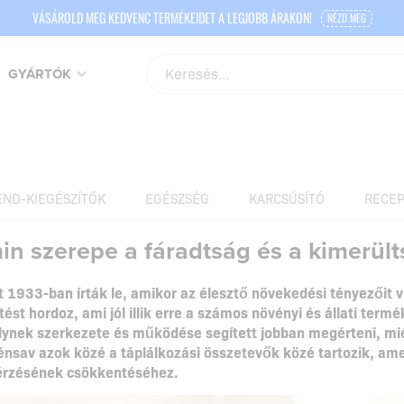
VÁSÁROLD MEG KEDVENC TERMÉKEIDET A LEGJOBB ÁRAKON!
NÉZD MEG
GYÁRTÓK
END-KIEGÉSZÍTŐK
EGÉSZSÉG
KARCSÚSÍTÓ
RECEP
in szerepe a fáradtság és a kimerü
 1933-ban írták le, amikor az élesztő növekedési tényezőit v
ést hordoz, ami jól illik erre a számos növényi és állati ter
lynek szerkezete és működése segített jobban megérteni, mi
énsav azok közé a táplálkozási összetevők közé tartozik, ame
 érzésének csökkentéséhez.