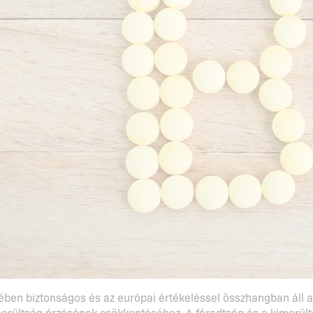
ében biztonságos és az európai értékeléssel összhangban áll a
merültség érzésének csökkentéséhez. A fáradtság és a kimerül