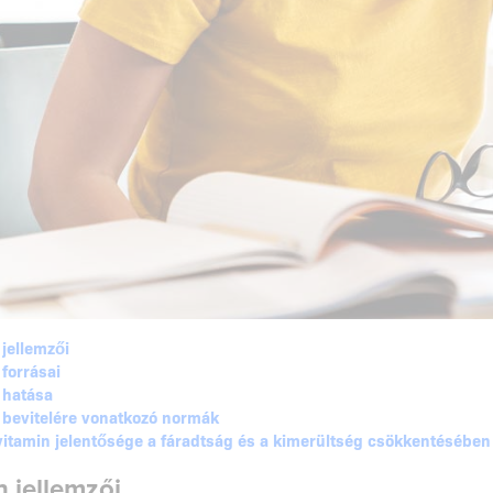
jellemzői
forrásai
 hatása
 bevitelére vonatkozó normák
vitamin jelentősége a fáradtság és a kimerültség csökkentésében
n jellemzői