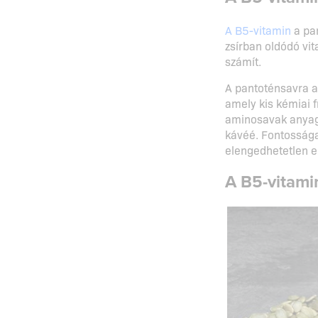
A B5-vitamin
a pan
zsírban oldódó vit
számít.
A pantoténsavra a
amely kis kémiai 
aminosavak anyagc
kávéé. Fontossága
elengedhetetlen 
A B5-vitamin