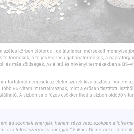
n széles körben előfordul, de általában mérsékelt mennyiségbe
j és tejtermékek, a teljes kiőrlésű gabonatermékek, a naprafor
oli és más zöldségek. Az állati és növényi termékekben a B5-v
in-tartalmát nemcsak az élelmiszerek kiválasztása, hanem azok 
több B5-vitamint tartalmaznak, mint a erősen tisztított lisztb
alálható. A vízben való főzés csökkentheti a vízben oldódó vit
nem ad azonnali energiát, hanem részt vesz azokban a folyam
ani az ételből származó energiát.
” Łukasz Domeracki – dietetik