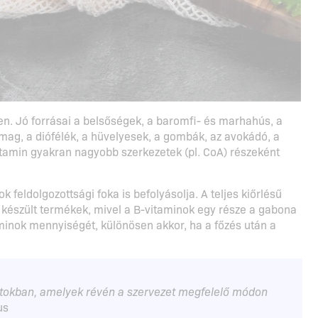
n. Jó forrásai a belsőségek, a baromfi- és marhahús, a
gómag, a diófélék, a hüvelyesek, a gombák, az avokádó, a
itamin gyakran nagyobb szerkezetek (pl. CoA) részeként
feldolgozottsági foka is befolyásolja. A teljes kiőrlésű
ől készült termékek, mivel a B-vitaminok egy része a gabona
aminok mennyiségét, különösen akkor, ha a főzés után a
atokban, amelyek révén a szervezet megfelelő módon
us