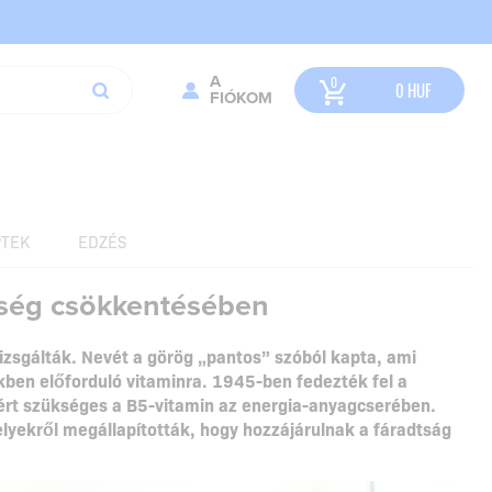
A
0
HUF
FIÓKOM
TEK
EDZÉS
ltség csökkentésében
izsgálták. Nevét a görög „pantos” szóból kapta, ami
mékben előforduló vitaminra. 1945-ben fedezték fel a
ért szükséges a B5-vitamin az energia-anyagcserében.
lyekről megállapították, hogy hozzájárulnak a fáradtság