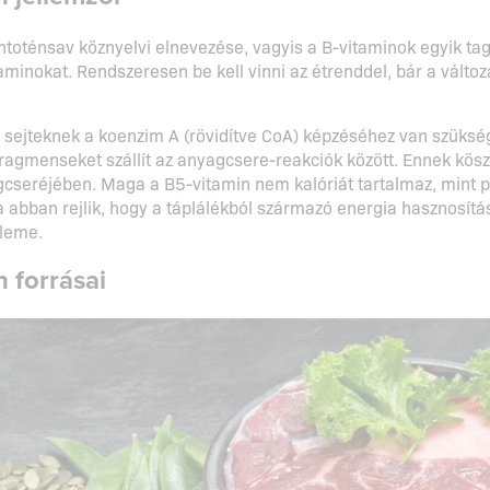
toténsav köznyelvi elnevezése, vagyis a B-vitaminok egyik tagja
aminokat. Rendszeresen be kell vinni az étrenddel, bár a válto
 sejteknek a koenzim A (rövidítve CoA) képzéséhez van szüks
fragmenseket szállít az anyagcsere-reakciók között. Ennek kösz
seréjében. Maga a B5-vitamin nem kalóriát tartalmaz, mint pé
 abban rejlik, hogy a táplálékból származó energia hasznosít
eleme.
 forrásai