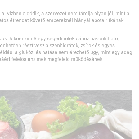
. Vízben oldódik, a szervezet nem tárolja olyan jól, mint a
zatos étrendet követő embereknél hiányállapota ritkának
égük. A koenzim A egy segédmolekulához hasonlítható,
önhetően részt vesz a szénhidrátok, zsírok és egyes
ldául a glükóz, és hatása sem érezhető úgy, mint egy adag
ásáért felelős enzimek megfelelő működésének