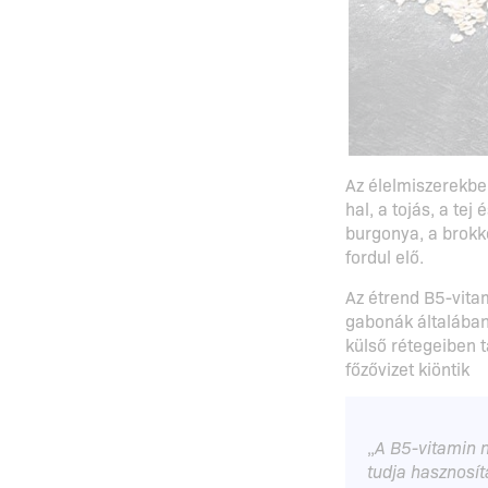
Az élelmiszerekbe
hal, a tojás, a te
burgonya, a brokk
fordul elő.
Az étrend B5-vitam
gabonák általában 
külső rétegeiben t
főzővizet kiöntik
„
A B5-vitamin 
tudja hasznosít