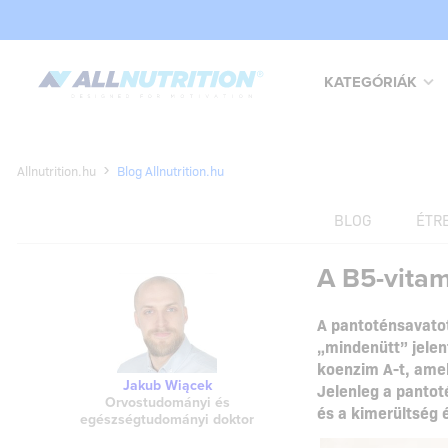
KATEGÓRIÁK
Allnutrition.hu
Blog Allnutrition.hu
BLOG
ÉTR
A B5-vitam
A pantoténsavatot
„mindenütt” jelent
koenzim A-t, ame
Jakub Wiącek
Jelenleg a pantot
Orvostudományi és
és a kimerültség
egészségtudományi doktor