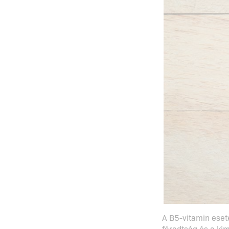
A B5-vitamin eset
fáradtság és a ki