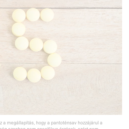
z a megállapítás, hogy a pantoténsav hozzájárul a
tség azonban nem specifikus érzések, ezért nem