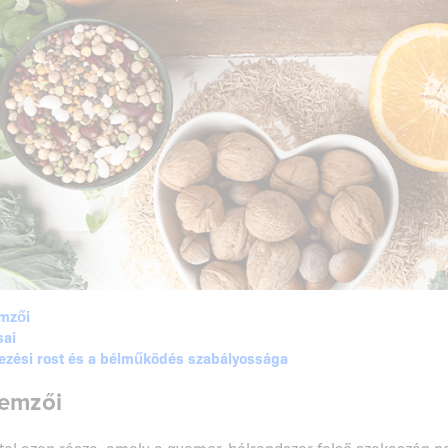
emzői
sai
kezési rost és a bélműködés szabályossága
lemzői
 étel azon része, amely a gyomor-bélrendszer felső szakaszán n