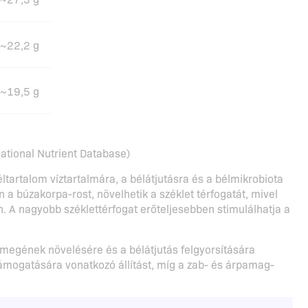
~22,2 g
~19,5 g
tional Nutrient Database)
ltartalom víztartalmára, a bélátjutásra és a bélmikrobiota
a búzakorpa-rost, növelhetik a széklet térfogatát, mivel
. A nagyobb széklettérfogat erőteljesebben stimulálhatja a
megének növelésére és a bélátjutás felgyorsítására
ámogatására vonatkozó állítást, míg a zab- és árpamag-