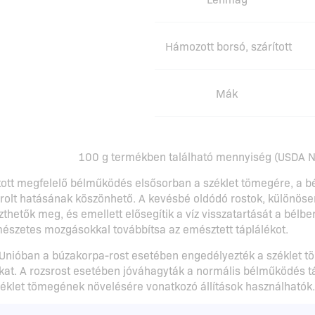
Hámozott borsó, szárított
Mák
100 g termékben található mennyiség (USDA Na
sított megfelelő bélműködés elsősorban a széklet tömegére, a bé
rolt hatásának köszönhető. A kevésbé oldódó rostok, különösen 
etők meg, és emellett elősegítik a víz visszatartását a bélben
rmészetes mozgásokkal továbbítsa az emésztett táplálékot.
 Unióban a búzakorpa-rost esetében engedélyezték a széklet tö
okat. A rozsrost esetében jóváhagyták a normális bélműködés t
zéklet tömegének növelésére vonatkozó állítások használhatók.