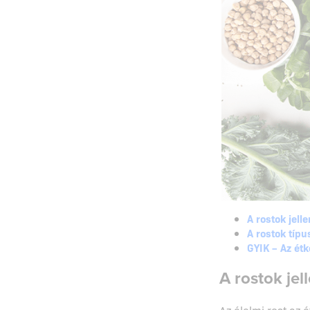
A rostok jell
A rostok típu
GYIK – Az ét
A rostok jel
Az élelmi rost az