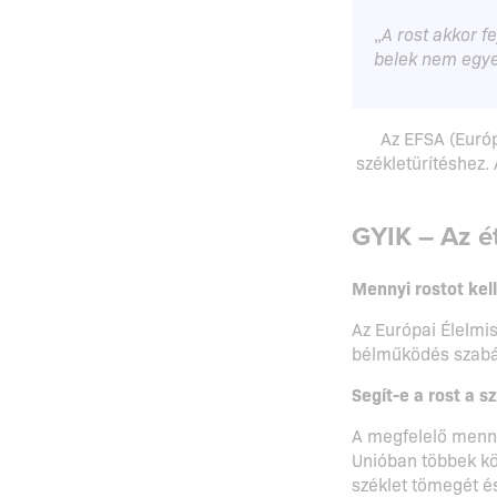
„
A rost akkor f
belek nem egyet
Az EFSA (Európ
székletürítéshez.
GYIK – Az é
Mennyi rostot kel
Az Európai Élelmis
bélműködés szabál
Segít-e a rost a s
A megfelelő menny
Unióban többek kö
széklet tömegét és