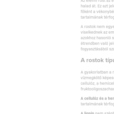
halad át. Ez azt j
főként a vékonybél
tartalmának térfog
A rostok nem egye
viselkednek az e
azokhoz hasonló s
étrendben való je
fogyasztásából sz
A rostok típ
A gyakorlatban a 
vízmegkötő képessé
cellulóz, a hemicel
fruktooligoszachar
A cellulóz és a he
tartalmának térfo
A lignin
nem szénhi