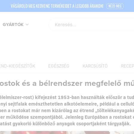
VÁSÁROLD MEG KEDVENC TERMÉKEIDET A LEGJOBB ÁRAKON!
NÉZD MEG
GYÁRTÓK
END-KIEGÉSZÍTŐK
EGÉSZSÉG
KARCSÚSÍTÓ
RECEP
rostok és a bélrendszer megfelelő 
 (élelmiszer-rost) kifejezést 1953-ban használták először a t
yi sejtfalak emészthetetlen alkotóelemeire, például a celluló
en a rostokat már nem kizárólag az étrend „töltelékanyagaké
r működése szempontjából. Jelenleg Európában a rostokat el
tást gyakorló különböző anyagok csoportjaként tárgyalják.