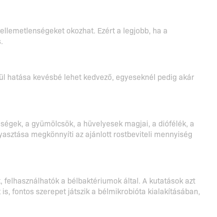
kellemetlenségeket okozhat. Ezért a legjobb, ha a
.
kül hatása kevésbé lehet kedvező, egyeseknél pedig akár
ségek, a gyümölcsök, a hüvelyesek magjai, a diófélék, a
sztása megkönnyíti az ajánlott rostbeviteli mennyiség
k, felhasználhatók a bélbaktériumok által. A kutatások azt
is, fontos szerepet játszik a bélmikrobióta kialakításában,