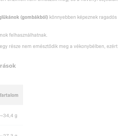
-glükánok (gombákból)
könnyebben képeznek ragadós
mok felhasználhatnak.
 egy része nem emésztődik meg a vékonybélben, ezért
rrások
Tartalom
~34,4 g
~27,3 g