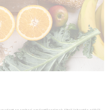
agyrészt az emberi emésztőenzimek általi lebontás nélkül