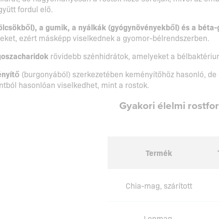
yütt fordul elő.
lcsökből), a gumik, a nyálkák (gyógynövényekből) és a béta
leket, ezért másképp viselkednek a gyomor-bélrendszerben.
igoszacharidok
rövidebb szénhidrátok, amelyeket a bélbaktériu
ényítő
(burgonyából) szerkezetében keményítőhöz hasonló, de
ntból hasonlóan viselkedhet, mint a rostok.
Gyakori élelmi rostfo
Termék
Chia-mag, szárított
Lenmag