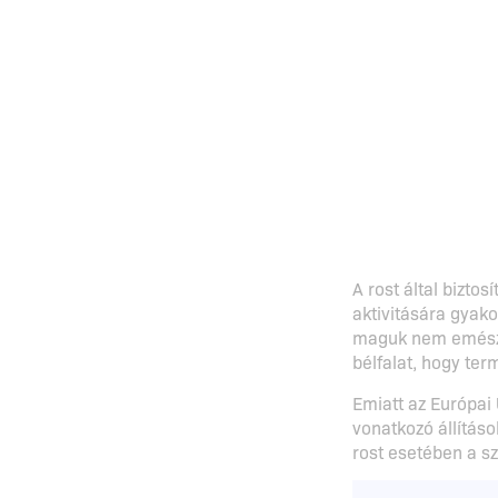
A rost által bizto
aktivitására gyako
maguk nem emészth
bélfalat, hogy te
Emiatt az Európai
vonatkozó állítás
rost esetében a s