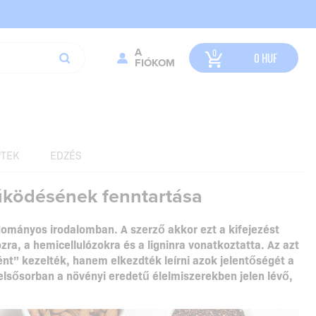
A
0
HUF
FIÓKOM
TEK
EDZÉS
működésének fenntartása
udományos irodalomban. A szerző akkor ezt a kifejezést
zra, a hemicellulózokra és a ligninra vonatkoztatta. Az azt
nt” kezelték, hanem elkezdték leírni azok jelentőségét a
sősorban a növényi eredetű élelmiszerekben jelen lévő,