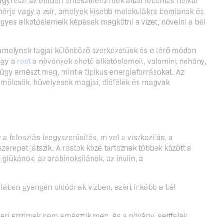
fehérje vagy a zsír, amelyek kisebb molekulákra bomlanak és
egyes alkotóelemeik képesek megkötni a vizet, növelni a bél
amelynek tagjai különböző szerkezetűek és eltérő módon
ogy a
rost
a növények ehető alkotóelemeit, valamint néhány,
gy emészt meg, mint a tipikus energiaforrásokat. Az
yümölcsök, hüvelyesek magjai, diófélék és magvak
 a felosztás leegyszerűsítés, mivel a viszkozitás, a
erepet játszik. A rostok közé tartoznak többek között a
-glükánok, az arabinoksilánok, az inulin, a
talában gyengén oldódnak vízben, ezért inkább a bél
eri enzimek nem emésztik meg, és a növényi sejtfalak