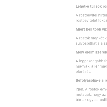
Lehet-e túl sok ro
A rostbevitel hirt
rostbevitelét foko
Miért kell több vi
A rostok megkötik
súlyosbíthatja a 
Mely élelmiszerek
A leggazdagabb fo
magvak, a lenmag 
elérését.
Befolyásolja-e a r
Igen. A rostok egy
mutatják, hogy az 
bár az egyes rostt