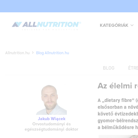
KATEGÓRIÁK
Allnutrition.hu
Blog Allnutrition.hu
BLOG
ÉTR
Az élelmi 
A „dietary fibre”
elsősorban a növén
követő évtizedekb
Jakub Wiącek
gyomor-bélrendsze
Orvostudományi és
a bélműködésre ha
egészségtudományi doktor