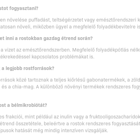
stot fogyasztani?
elen növelése puffadást, teltségérzetet vagy emésztőrendszeri 
zatosan növeli, miközben ügyel a megfelelő folyadékbevitelre is
zet inni a rostokban gazdag étrend során?
 a vizet az emésztőrendszerben. Megfelelő folyadékpótlás nél
székrekedéssel kapcsolatos problémákat is.
 a legjobb rostforrások?
rrások közé tartoznak a teljes kiőrlésű gabonatermékek, a zöld
és a chia-mag. A különböző növényi termékek rendszeres fogya
ost a bélmikrobiótát?
es frakciói, mint például az inulin vagy a fruktooligoszacharido
étrend összetétele, beleértve a rostok rendszeres fogyasztását 
ípusok hatását még mindig intenzíven vizsgálják.