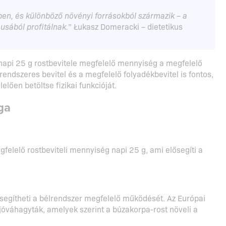
dben, és különböző növényi forrásokból származik – a
usából profitálnak.
” Łukasz Domeracki – dietetikus
 napi 25 g rostbevitele megfelelő mennyiség a megfelelő
endszeres bevitel és a megfelelő folyadékbevitel is fontos,
lően betöltse fizikai funkcióját.
ga
felelő rostbeviteli mennyiség napi 25 g, ami elősegíti a
ősegítheti a bélrendszer megfelelő működését. Az Európai
jóváhagyták, amelyek szerint a búzakorpa-rost növeli a