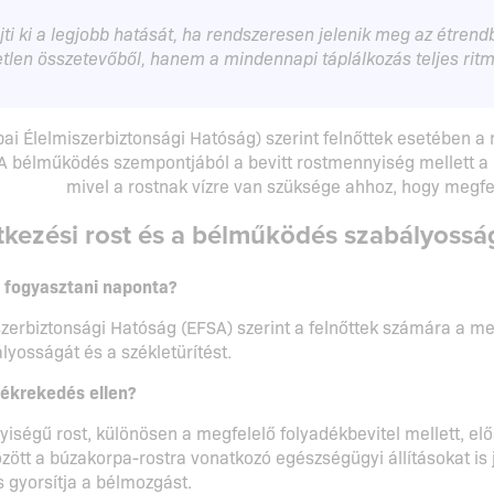
ejti ki a legjobb hatását, ha rendszeresen jelenik meg az étren
len összetevőből, hanem a mindennapi táplálkozás teljes ritm
ai Élelmiszerbiztonsági Hatóság) szerint felnőttek esetében a
 A bélműködés szempontjából a bevitt rostmennyiség mellett a r
mivel a rostnak vízre van szüksége ahhoz, hogy megfele
tkezési rost és a bélműködés szabályossá
l fogyasztani naponta?
zerbiztonsági Hatóság (EFSA) szerint a felnőttek számára a meg
yosságát és a székletürítést.
zékrekedés ellen?
iségű rost, különösen a megfelelő folyadékbevitel mellett, el
zött a búzakorpa-rostra vonatkozó egészségügyi állításokat is 
 gyorsítja a bélmozgást.