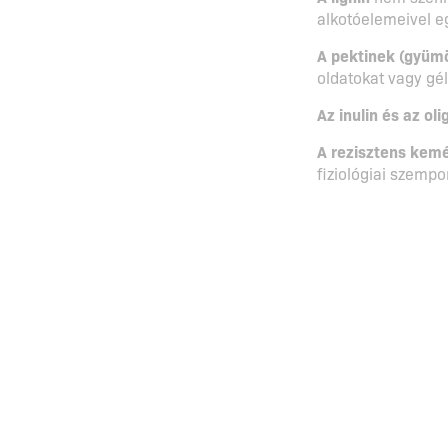
alkotóelemeivel eg
A pektinek (gyümö
oldatokat vagy gé
Az inulin és az ol
A rezisztens kem
fiziológiai szempo