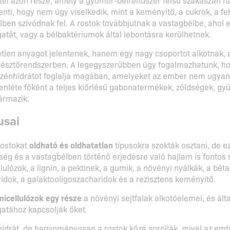
elenti, hogy nem úgy viselkedik, mint a keményítő, a cukrok, a 
ben szívódnak fel. A rostok továbbjutnak a vastagbélbe, ahol 
atát, vagy a bélbaktériumok által lebontásra kerülhetnek.
tlen anyagot jelentenek, hanem egy nagy csoportot alkotnak, 
mésztőrendszerben. A legegyszerűbben úgy fogalmazhatunk, h
zénhidrátot foglalja magában, amelyeket az ember nem ugyanú
lenléte főként a teljes kiőrlésű gabonatermékek, zöldségek, g
ármazik.
usai
rostokat
oldható és oldhatatlan
típusokra szokták osztani, de ez
g és a vastagbélben történő erjedésre való hajlam is fontos sz
lulózok, a lignin, a pektinek, a gumik, a növényi nyálkák, a béta
idok, a galaktooligoszacharidok és a rezisztens keményítő.
micellulózok egy része
a növényi sejtfalak alkotóelemei, és ál
gatához kapcsolják őket.
drát, de hagyományosan a rostok közé sorolják, mivel az emb