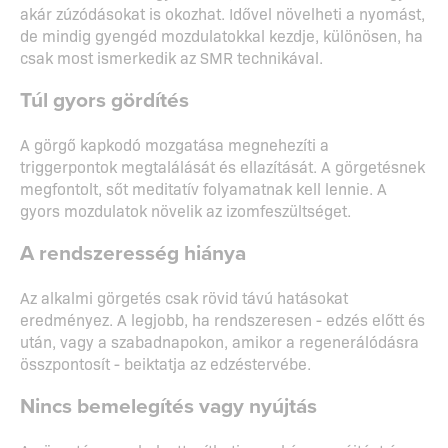
akár zúzódásokat is okozhat. Idővel növelheti a nyomást,
de mindig gyengéd mozdulatokkal kezdje, különösen, ha
csak most ismerkedik az SMR technikával.
Túl gyors gördítés
A görgő kapkodó mozgatása megnehezíti a
triggerpontok megtalálását és ellazítását. A görgetésnek
megfontolt, sőt meditatív folyamatnak kell lennie. A
gyors mozdulatok növelik az izomfeszültséget.
A rendszeresség hiánya
Az alkalmi görgetés csak rövid távú hatásokat
eredményez. A legjobb, ha rendszeresen - edzés előtt és
után, vagy a szabadnapokon, amikor a regenerálódásra
összpontosít - beiktatja az edzéstervébe.
Nincs bemelegítés vagy nyújtás