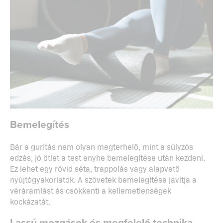
Bemelegítés
Bár a gurítás nem olyan megterhelő, mint a súlyzós
edzés, jó ötlet a test enyhe bemelegítése után kezdeni.
Ez lehet egy rövid séta, trappolás vagy alapvető
nyújtógyakorlatok. A szövetek bemelegítése javítja a
véráramlást és csökkenti a kellemetlenségek
kockázatát.
Lassú mozgások és megfelelő technika