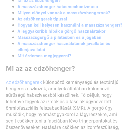
Mi az az edzőhenger?
A masszázshenger hatásmechanizmusa
Milyen előnyei vannak a masszázshengernek?
Az edzőhengerek típusai
Hogyan kell helyesen használni a masszázshengert?
A leggyakoribb hibák a görgő használatakor
Masszázsgörgő a pilatesben és a jógában
A masszázshenger használatának javallatai és
ellenjavallatai
Mit érdemes megjegyezni?
Mi az az edzőhenger?
Az edzőhengerek
különböző keménységű és textúrájú
hengeres eszközök, amelyek általában különböző
sűrűségű habszivacsból készülnek. Fő céljuk, hogy
lehetővé tegyék az izmok és a fasciák úgynevezett
önmiofaszciális felszabadítását (SMR). A görgő úgy
működik, hogy nyomást gyakorol a lágyrészekre, ami
segít csökkenteni a fasciában lévő triggerpontokat és
összenövéseket. Hatására csökken az izomfeszültség,