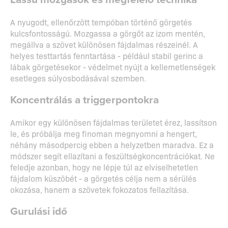
A nyugodt, ellenőrzött tempóban történő görgetés
kulcsfontosságú. Mozgassa a görgőt az izom mentén,
megállva a szövet különösen fájdalmas részeinél. A
helyes testtartás fenntartása - például stabil gerinc a
lábak görgetésekor - védelmet nyújt a kellemetlenségek
esetleges súlyosbodásával szemben.
Koncentrálás a triggerpontokra
Amikor egy különösen fájdalmas területet érez, lassítson
le, és próbálja meg finoman megnyomni a hengert,
néhány másodpercig ebben a helyzetben maradva. Ez a
módszer segít ellazítani a feszültségkoncentrációkat. Ne
feledje azonban, hogy ne lépje túl az elviselhetetlen
fájdalom küszöbét - a görgetés célja nem a sérülés
okozása, hanem a szövetek fokozatos fellazítása.
Gurulási idő