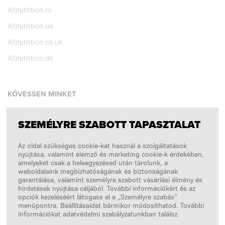
Allnutrition.ro
Allnutrition.ua
Allnutrition.co.uk
Allnutrition.de
KÖVESSEN MINKET
SZEMÉLYRE SZABOTT TAPASZTALAT
Facebook
Az oldal szükséges cookie-kat használ a szolgáltatások
Instagram
nyújtása, valamint elemző és marketing cookie-k érdekében,
Copyright © 2026
SFD S. A.
amelyeket csak a beleegyezésed után tárolunk, a
weboldalaink megbízhatóságának és biztonságának
garantálása, valamint személyre szabott vásárlási élmény és
hirdetések nyújtása céljából. További információkért és az
opciók kezeléséért látogass el a „Személyre szabás”
A FIZETÉSEKET FELDOLGOZZA
menüpontra. Beállításaidat bármikor módosíthatod. További
információkat adatvédelmi szabályzatunkban találsz.