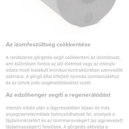
Az izomfeszültség csökkentése
A rendszeres görgetés segít csökkenteni az izomtónust,
ami különösen fontos az ülő életmód vagy az intenzív
edzés miatt kialakult krónikus kontraktúrában szenvedők
számára. A görgő által kifejtett nyomás izomlazuláshoz
és az izmok jobb oxigénellátásához vezet.
Az edzőhenger segíti a regenerálódást
Intenzív edzés után a lágyrészekben tejsav és más
anyagcseretermékek halmozódhatnak fel, amelyek a
fájdalomérzetért és az izommerevségért (az úgynevezett
fájdalmasságért) felelősek. A görgetés aktiválja a