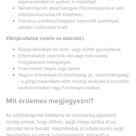
regenerálódást és javítani a mobilitást.
Rehabilitáción áteső betegek (fizioterapeutával való
előzetes konzultációt követően).
Krónikus izomfeszültségben szenvedő személyek,
például ülőmunka miatt.
Ellenjavallatok (relatív és abszolút):
Súlyos sérülések és izom- vagy ízületi gyulladások.
Előrehaladott csontritkulás vagy más súlyos
mozgásszervi betegségek.
Friss műtéti hegek vagy sebek.
Nagyon előrehaladott érbetegség (pl. visszérbetegség)
- a görgő használata előtt mindig tanácsos konzultálni
kezelőorvosával vagy fizioterapeutájával.
Mit érdemes megjegyezni?
Az edzőhengerek hatékony és viszonylag egyszerű
módja annak, hogy otthon, saját maga lazítsa el az
izmokat és a fasciát. Használatuk az edzés során segít
fenntartani az izmok rugalmasságát, elősegíti a