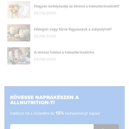
Hogyan befolyásolja az étrend a koleszterinszintet?
06/08/2026
Hidegen vagy főzve fogyasszuk a zabpelyhet?
05/08/2026
A stressz hatása a koleszterinszintre
04/08/2026
KÖVESSE NAPRAKÉSZEN A
ALLNUTRITION-T!
Iratkozz fel a hírlevélre és
15%
kedvezményt kapsz!