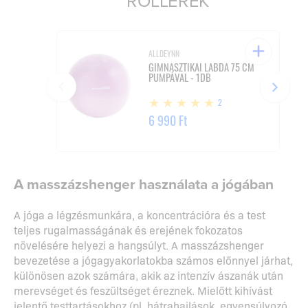
ROLLEREK
ALLDEYNN
GIMNASZTIKAI LABDA 75 CM
PUMPÁVAL - 1DB
2
6 990 Ft
A masszázshenger használata a jógában
A jóga a légzésmunkára, a koncentrációra és a test
teljes rugalmasságának és erejének fokozatos
növelésére helyezi a hangsúlyt. A masszázshenger
bevezetése a jógagyakorlatokba számos előnnyel járhat,
különösen azok számára, akik az intenzív ászanák után
merevséget és feszültséget éreznek. Mielőtt kihívást
jelentő testtartásokhoz (pl. hátrahajlások, egyensúlyozó