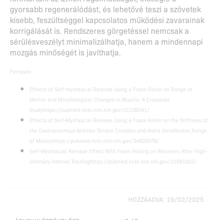
gyorsabb regenerálódást, és lehetővé teszi a szövetek
kisebb, feszültséggel kapcsolatos működési zavarainak
korrigálását is. Rendszeres görgetéssel nemcsak a
sérülésveszélyt minimalizálhatja, hanem a mindennapi
mozgás minőségét is javíthatja.
Források:
Effects of Self-myofascial Release Using a Foam Roller on Range of
Motion and Morphological Changes in Muscle: A Crossover
Studyhttps://pubmed.ncbi.nlm.nih.gov/31136541/
Effects of Self-Myofascial Release Using a Foam Roller on the Stiffness of
the Gastrocnemius-Achilles Tendon Complex and Ankle Dorsiflexion Range
of Motionhttps://pubmed.ncbi.nlm.nih.gov/34603078/
Self-Myofascial Release Effect With Foam Rolling on Recovery After High-
Intensity Interval Training
https://pubmed.ncbi.nlm.nih.gov/31681002/
HOZZÁADVA: 19/02/2025
★
★
★
★
★