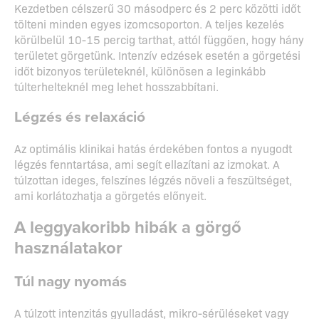
Kezdetben célszerű 30 másodperc és 2 perc közötti időt
tölteni minden egyes izomcsoporton. A teljes kezelés
körülbelül 10-15 percig tarthat, attól függően, hogy hány
területet görgetünk. Intenzív edzések esetén a görgetési
időt bizonyos területeknél, különösen a leginkább
túlterhelteknél meg lehet hosszabbítani.
Légzés és relaxáció
Az optimális klinikai hatás érdekében fontos a nyugodt
légzés fenntartása, ami segít ellazítani az izmokat. A
túlzottan ideges, felszínes légzés növeli a feszültséget,
ami korlátozhatja a görgetés előnyeit.
A leggyakoribb hibák a görgő
használatakor
Túl nagy nyomás
A túlzott intenzitás gyulladást, mikro-sérüléseket vagy