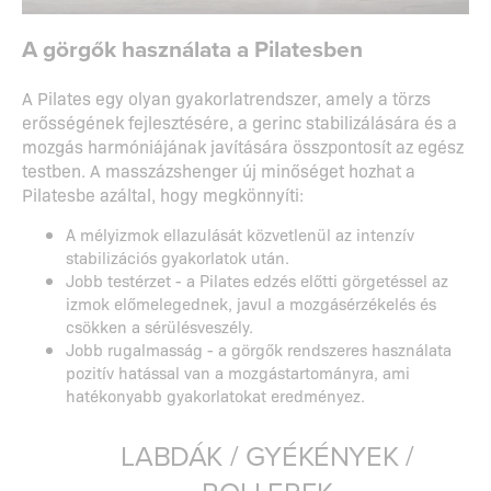
A görgők használata a Pilatesben
A Pilates egy olyan gyakorlatrendszer, amely a törzs
erősségének fejlesztésére, a gerinc stabilizálására és a
mozgás harmóniájának javítására összpontosít az egész
testben. A masszázshenger új minőséget hozhat a
Pilatesbe azáltal, hogy megkönnyíti:
A mélyizmok ellazulását közvetlenül az intenzív
stabilizációs gyakorlatok után.
Jobb testérzet - a Pilates edzés előtti görgetéssel az
izmok előmelegednek, javul a mozgásérzékelés és
csökken a sérülésveszély.
Jobb rugalmasság - a görgők rendszeres használata
pozitív hatással van a mozgástartományra, ami
hatékonyabb gyakorlatokat eredményez.
LABDÁK / GYÉKÉNYEK /