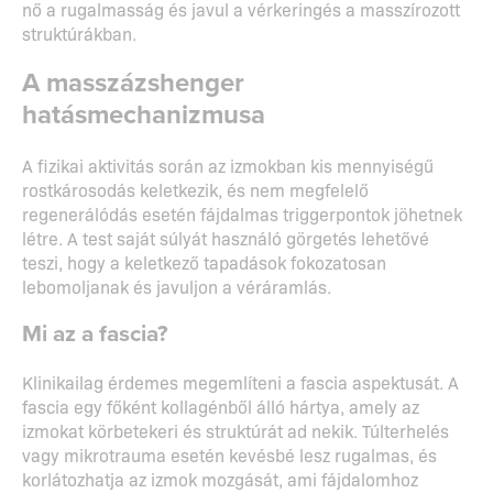
nő a rugalmasság és javul a vérkeringés a masszírozott
struktúrákban.
A masszázshenger
hatásmechanizmusa
A fizikai aktivitás során az izmokban kis mennyiségű
rostkárosodás keletkezik, és nem megfelelő
regenerálódás esetén fájdalmas triggerpontok jöhetnek
létre. A test saját súlyát használó görgetés lehetővé
teszi, hogy a keletkező tapadások fokozatosan
lebomoljanak és javuljon a véráramlás.
Mi az a fascia?
Klinikailag érdemes megemlíteni a fascia aspektusát. A
fascia egy főként kollagénből álló hártya, amely az
izmokat körbetekeri és struktúrát ad nekik. Túlterhelés
vagy mikrotrauma esetén kevésbé lesz rugalmas, és
korlátozhatja az izmok mozgását, ami fájdalomhoz