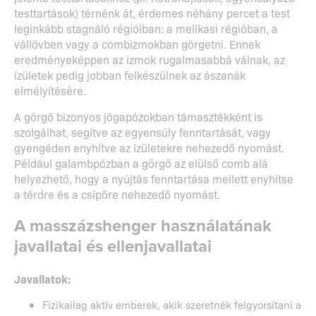
testtartások) térnénk át, érdemes néhány percet a test
leginkább stagnáló régióiban: a mellkasi régióban, a
vállövben vagy a combizmokban görgetni. Ennek
eredményeképpen az izmok rugalmasabbá válnak, az
ízületek pedig jobban felkészülnek az ászanák
elmélyítésére.
A görgő bizonyos jógapózokban támasztékként is
szolgálhat, segítve az egyensúly fenntartását, vagy
gyengéden enyhítve az ízületekre nehezedő nyomást.
Például galambpózban a görgő az elülső comb alá
helyezhető, hogy a nyújtás fenntartása mellett enyhítse
a térdre és a csípőre nehezedő nyomást.
A masszázshenger használatának
javallatai és ellenjavallatai
Javallatok:
Fizikailag aktív emberek, akik szeretnék felgyorsítani a