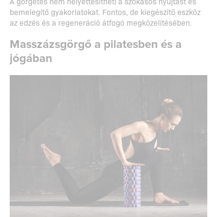
A görgetés nem helyettesítheti a szokásos nyújtást és
bemelegítő gyakorlatokat. Fontos, de kiegészítő eszköz
az edzés és a regeneráció átfogó megközelítésében.
Masszázsgörgő a pilatesben és a
jógában