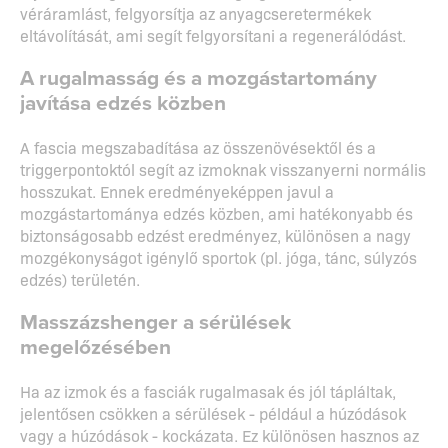
véráramlást, felgyorsítja az anyagcseretermékek
eltávolítását, ami segít felgyorsítani a regenerálódást.
A rugalmasság és a mozgástartomány
javítása edzés közben
A fascia megszabadítása az összenövésektől és a
triggerpontoktól segít az izmoknak visszanyerni normális
hosszukat. Ennek eredményeképpen javul a
mozgástartománya edzés közben, ami hatékonyabb és
biztonságosabb edzést eredményez, különösen a nagy
mozgékonyságot igénylő sportok (pl. jóga, tánc, súlyzós
edzés) területén.
Masszázshenger a sérülések
megelőzésében
Ha az izmok és a fasciák rugalmasak és jól tápláltak,
jelentősen csökken a sérülések - például a húzódások
vagy a húzódások - kockázata. Ez különösen hasznos az