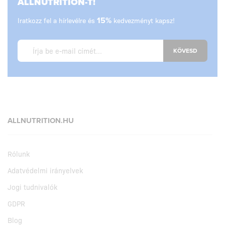
ALLNUTRITION-T!
Iratkozz fel a hírlevélre és
15%
kedvezményt kapsz!
KÖVESD
ALLNUTRITION.HU
Rólunk
Adatvédelmi irányelvek
Jogi tudnivalók
GDPR
Blog