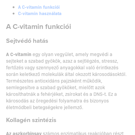
A C-vitamin funkciói
C-vitamin használata
A C-vitamin funkciói
Sejtvédő hatás
A C-vitamin
egy olyan vegyület, amely megvédi a
sejteket a szabad gyökök, azaz a sejtlégzés, stressz,
fertőzés vagy szennyező anyagokkal való érintkezés
során keletkező molekulák által okozott károsodásoktól.
Természetes antioxidáns pajzsként működik,
semlegesítve a szabad gyököket, mielőtt azok
károsíthatnák a fehérjéket, zsírokat és a DNS-t. Ez a
károsodás az öregedési folyamatra és bizonyos
életmódbeli betegségekre jellemző.
Kollagén szintézis
Az aszkorbinsav
számos enzimatikus reakcióban részt