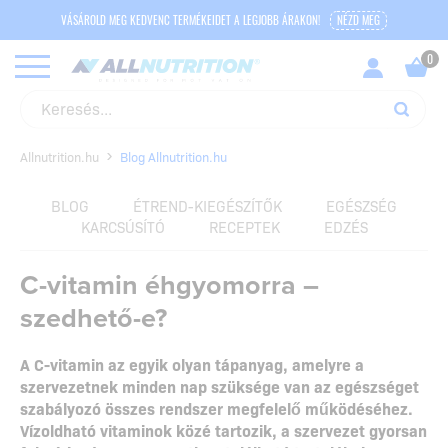
VÁSÁROLD MEG KEDVENC TERMÉKEIDET A LEGJOBB ÁRAKON!
NÉZD MEG
Allnutrition.hu
Blog Allnutrition.hu
BLOG
ÉTREND-KIEGÉSZÍTŐK
EGÉSZSÉG
KARCSÚSÍTÓ
RECEPTEK
EDZÉS
C-vitamin éhgyomorra –
szedhető-e?
A C-vitamin az egyik olyan tápanyag, amelyre a
szervezetnek minden nap szüksége van az egészséget
szabályozó összes rendszer megfelelő működéséhez.
Vízoldható vitaminok közé tartozik, a szervezet gyorsan