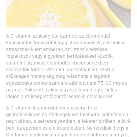
A C-vitamin szükséglete számos, az életmóddal
kapcsolatos tényezőtől függ. A dohányosok, a krónikus
stressznek kitett emberek, az intenzív edzéssel
foglalkozók vagy a gyakran fertőzésekkel küzdők,
valamint bizonyos életmódbeli betegségekben
szenvedők több C-vitamint használnak fel, ezért a
szükséges mennyiség meghaladhatja a legtöbb
egészséges ember számára ajánlott napi 75-90 mg-os
normát. Fokozott fizikai vagy szellemi megterhelés
idején a szükséglet többszörösére is növekedhet.
A C-vitamin legnagyobb mennyisége friss
gyümölcsökben és zöldségekben található, különösen a
paprikában, a petrezselyemben, a feketeribizliben, a kivi-
ben, az eperben és a citrusfélékben. Ne feledjük, hogy a
C-vitamin érzékeny a magas hőmérsékletre és a fényre,