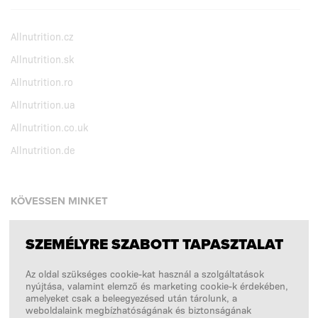
Allnutrition.cz
Allnutrition.sk
Allnutrition.ro
Allnutrition.ua
Allnutrition.co.uk
Allnutrition.de
KÖVESSEN MINKET
SZEMÉLYRE SZABOTT TAPASZTALAT
Facebook
Az oldal szükséges cookie-kat használ a szolgáltatások
Instagram
nyújtása, valamint elemző és marketing cookie-k érdekében,
Copyright © 2026
SFD S. A.
amelyeket csak a beleegyezésed után tárolunk, a
weboldalaink megbízhatóságának és biztonságának