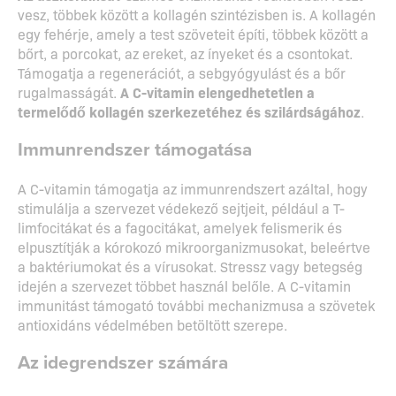
vesz, többek között a kollagén szintézisben is. A kollagén
egy fehérje, amely a test szöveteit építi, többek között a
bőrt, a porcokat, az ereket, az ínyeket és a csontokat.
Támogatja a regenerációt, a sebgyógyulást és a bőr
rugalmasságát.
A C-vitamin elengedhetetlen a
termelődő kollagén szerkezetéhez és szilárdságához
.
Immunrendszer támogatása
A C-vitamin támogatja az immunrendszert azáltal, hogy
stimulálja a szervezet védekező sejtjeit, például a T-
limfocitákat és a fagocitákat, amelyek felismerik és
elpusztítják a kórokozó mikroorganizmusokat, beleértve
a baktériumokat és a vírusokat. Stressz vagy betegség
idején a szervezet többet használ belőle. A C-vitamin
immunitást támogató további mechanizmusa a szövetek
antioxidáns védelmében betöltött szerepe.
Az idegrendszer számára