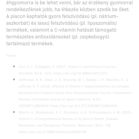
éhgyomorra is be lehet venni, bár az érzékeny gyomorral
rendelkezőknek jobb, ha étkezés közben szedik be őket.
A piacon kaphatók gyors felszívódású (pl. nátrium-
aszkorbát) és lassú felszívódású (pl. liposzomális)
termékek, valamint a C-vitamin hatását támogató
természetes antioxidánsokat (pl. csipkebogyó)
tartalmazó termékek.
Forrás:
Carr, A. C., & Maggini, S. (2017). Vitamin C and Immune Function.
Nutrients, 9(11), 1211. https://doi.org/10.3390/nu9111211
DePhillipo, N. N., Aman, Z. S., Kennedy, M. I., Begley, J. P., Moatshe, G., &
LaPrade, R. F. (2018). Efficacy of Vitamin C Supplementation on Collagen
Synthesis and Oxidative Stress After Musculoskeletal Injuries: A Systematic
Review. Orthopaedic journal of sports medicine, 6(10),
2325967118804544. https://doi.org/10.1177/2325967118804544
Alberts, A., Moldoveanu, E.-T., Niculescu, A.-G., & Grumezescu, A. M. (2025).
Vitamin C: A Comprehensive Review of Its Role in Health, Disease
Prevention, and Therapeutic Potential. Molecules, 30(3), 748.
https://doi.org/10.3390/molecules30030748