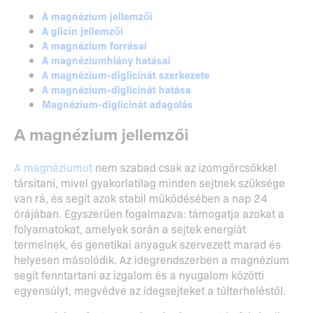
A magnézium jellemzői
A glicin jellemzői
A magnézium forrásai
A magnéziumhiány hatásai
A magnézium-diglicinát szerkezete
A magnézium-diglicinát hatása
Magnézium-diglicinát adagolás
A magnézium jellemzői
A magnéziumot
nem szabad csak az izomgörcsökkel
társítani, mivel gyakorlatilag minden sejtnek szüksége
van rá, és segít azok stabil működésében a nap 24
órájában. Egyszerűen fogalmazva: támogatja azokat a
folyamatokat, amelyek során a sejtek energiát
termelnek, és genetikai anyaguk szervezett marad és
helyesen másolódik. Az idegrendszerben a magnézium
segít fenntartani az izgalom és a nyugalom közötti
egyensúlyt, megvédve az idegsejteket a túlterheléstől.