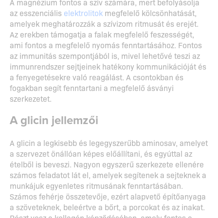
A magnézium fontos a szív számára, mert befolyásolja
az esszenciális
elektrolitok
megfelelő kölcsönhatását,
amelyek meghatározzák a szívizom ritmusát és erejét.
Az erekben támogatja a falak megfelelő feszességét,
ami fontos a megfelelő nyomás fenntartásához. Fontos
az immunitás szempontjából is, mivel lehetővé teszi az
immunrendszer sejtjeinek hatékony kommunikációját és
a fenyegetésekre való reagálást. A csontokban és
fogakban segít fenntartani a megfelelő ásványi
szerkezetet.
A glicin jellemzői
A glicin a legkisebb és legegyszerűbb aminosav, amelyet
a szervezet önállóan képes előállítani, és egyúttal az
ételből is beveszi. Nagyon egyszerű szerkezete ellenére
számos feladatot lát el, amelyek segítenek a sejteknek a
munkájuk egyenletes ritmusának fenntartásában.
Számos fehérje összetevője, ezért alapvető építőanyaga
a szöveteknek, beleértve a bőrt, a porcokat és az inakat.
Részt vesz a kollagén képződésében, amely fontos a