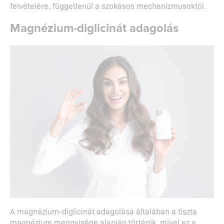
felvételére, függetlenül a szokásos mechanizmusoktól.
Magnézium-diglicinát adagolás
A magnézium-diglicinát adagolása általában a tiszta
magnézium mennyisége alapján történik, mivel ez a