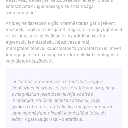
kötőszövetek rugalmassága és szilárdsága
szempontjából.
Az idegrendszerben a glicin természetes gátló jelként
működik, segítve a túlizgatott idegsejtek megnyugtatását
és az idegsejtek aktiválása és nyugtatása közötti
egyensúly fenntartását. Részt vesz a máj
méregtelenítésével kapcsolatos folyamatokban is, mivel
támogatja a káros anyagcsere-termékeket semlegesítő
vegyületek képződését.
„
A kutatási eredmények azt mutatják, hogy a
kiegészítés hasznos, és erős érvünk van arra, hogy
a magnézium jelentősen javítja az alvás
minőségét. Ha Ön is nehezen alszik el, vagy
gyakran ébred fel, próbálja ki a magnézium-citrát
vagy magnézium-glicinát kiegészítést lefekvés
előtt.
” Agata Bugorska – dietetikus.