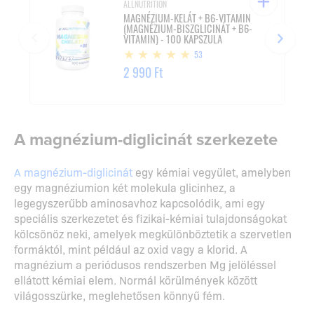
ALLNUTRITION
MAGNÉZIUM-KELÁT + B6-VITAMIN
(MAGNÉZIUM-BISZGLICINÁT + B6-
VITAMIN) - 100 KAPSZULA
53
2 990 Ft
A magnézium-diglicinát szerkezete
A magnézium-diglicinát
egy kémiai vegyület, amelyben
egy magnéziumion két molekula glicinhez, a
legegyszerűbb aminosavhoz kapcsolódik, ami egy
speciális szerkezetet és fizikai-kémiai tulajdonságokat
kölcsönöz neki, amelyek megkülönböztetik a szervetlen
formáktól, mint például az oxid vagy a klorid. A
magnézium a periódusos rendszerben Mg jelöléssel
ellátott kémiai elem. Normál körülmények között
világosszürke, meglehetősen könnyű fém.