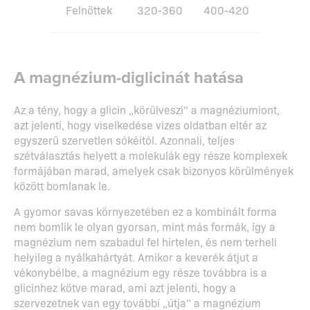
Felnőttek
320-360
400-420
A magnézium-diglicinát hatása
Az a tény, hogy a glicin „körülveszi” a magnéziumiont,
azt jelenti, hogy viselkedése vizes oldatban eltér az
egyszerű szervetlen sókéitól. Azonnali, teljes
szétválasztás helyett a molekulák egy része komplexek
formájában marad, amelyek csak bizonyos körülmények
között bomlanak le.
A gyomor savas környezetében ez a kombinált forma
nem bomlik le olyan gyorsan, mint más formák, így a
magnézium nem szabadul fel hirtelen, és nem terheli
helyileg a nyálkahártyát. Amikor a keverék átjut a
vékonybélbe, a magnézium egy része továbbra is a
glicinhez kötve marad, ami azt jelenti, hogy a
szervezetnek van egy további „útja” a magnézium