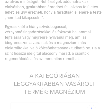
az alvás minőségét. Nehézségek adódhatnak az
elalvásban, gyakrabban ébredhet fel, alvása felületes
lehet, és úgy érezheti, hogy a fáradtság ellenére a teste
„nem tud kikapcsolni”.
Egyeseknél a hiány szívdobogással,
vérnyomásingadozásokkal és fokozott hajlammal
fejfájásra vagy migrénre nyilvánul meg, ami az
idegrendszer zavarainak és a magnézium más
elektrolitokkal való kölcsönhatásának tudható be. Ha a
szint hosszú ideig túl alacsony marad, a csontok
regenerálódása és az immunitás romolhat.
A KATEGÓRIÁBAN
LEGGYAKRABBAN VÁSÁROLT
TERMÉK: MAGNÉZIUM