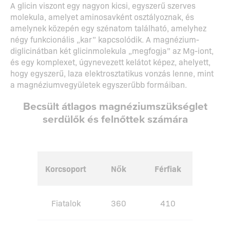
A glicin viszont egy nagyon kicsi, egyszerű szerves
molekula, amelyet aminosavként osztályoznak, és
amelynek közepén egy szénatom található, amelyhez
négy funkcionális „kar” kapcsolódik. A magnézium-
diglicinátban két glicinmolekula „megfogja” az Mg-iont,
és egy komplexet, úgynevezett kelátot képez, ahelyett,
hogy egyszerű, laza elektrosztatikus vonzás lenne, mint
a magnéziumvegyületek egyszerűbb formáiban.
Becsült átlagos magnéziumszükséglet
serdülők és felnőttek számára
Korcsoport
Nők
Férfiak
Fiatalok
360
410