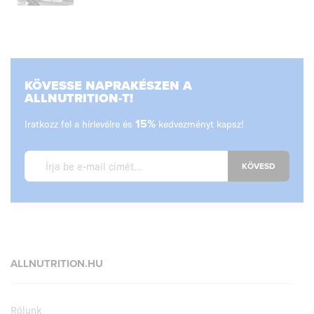
KÖVESSE NAPRAKÉSZEN A
ALLNUTRITION-T!
Iratkozz fel a hírlevélre és
15%
kedvezményt kapsz!
KÖVESD
ALLNUTRITION.HU
Rólunk