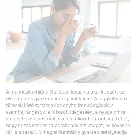
A magnéziumhiány általában lassan alakul ki, ezért az
első tünetek gyakran nem specifikusak. A leggyakoribb
tünetek közé tartoznak az enyhe izomrángások, a
szemhéjrángások, a fokozott idegesség, a nyugalomra
való nehezen való ráállás és a fokozott fáradtság. Lehet,
hogy edzés közben fáradtabbnak érzi magát, és kevésbé
tűri a stresszt. A magnéziumhiány gyakran befolyásolja