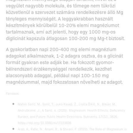
vegyület nagyobb molekula, és tömege nem tükrözi
közvetlenül a szervezet számára rendelkezésre álló Mg
tényleges mennyiségét. A leggyakrabban használt
készítmények körülbelül 10-20% elemi magnéziumot
tartalmaznak, ami azt jelenti, hogy egy 1000 mg-os
diglicinát kapszula átlagosan 100-200 mg Mg-t biztosít.
A gyakorlatban napi 200-400 mg elemi magnézium
adagokat alkalmaznak, 1-2 adagra osztva, és a glicinát
formát gyakran este adják be. Ha fokozott gyomor-
bélrendszeri érzékenységgel rendelkezik, kezdhet
alacsonyabb adaggal, például napi 100-150 mg
magnéziummal, majd fokozatosan növelheti az adagot.
Források:
Matek Sarić, M., Sorić, T., Juko Kasap, Ž., Lisica Šikić, N., Mavar, M.,
Andruškienė, J., & Sarić, A. (2025). Magnesium: Health Effects, Deficiency
Burden, and Future Public Health Directions. Nutrients, 17(22), 3626.
https://doi.org/10.3390/nu17223626
Arab, A., Rafie, N., Amani, R., & Shirani, F. (2023). The Role of Magnesium in