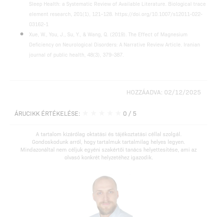
Sleep Health: a Systematic Review of Available Literature. Biological trace
element research, 201(1), 121–128. https://doi.org/10.1007/s12011-022-
03162-1
Xue, W., You, J., Su, Y., & Wang, Q. (2019). The Effect of Magnesium
Deficiency on Neurological Disorders: A Narrative Review Article. Iranian
journal of public health, 48(3), 379–387.
HOZZÁADVA: 02/12/2025
★
★
★
★
★
ÁRUCIKK ÉRTÉKELÉSE:
0
/ 5
A tartalom kizárólag oktatási és tájékoztatási céllal szolgál.
Gondoskodunk arról, hogy tartalmuk tartalmilag helyes legyen.
Mindazonáltal nem céljuk egyéni szakértői tanács helyettesítése, ami az
olvasó konkrét helyzetéhez igazodik.