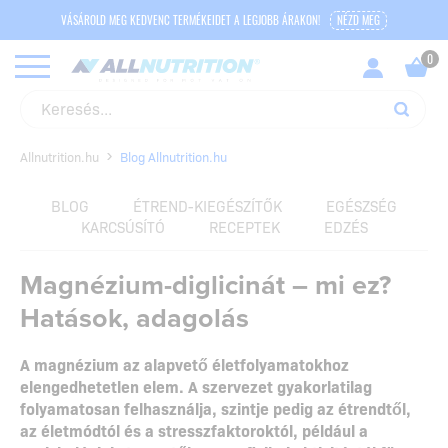
VÁSÁROLD MEG KEDVENC TERMÉKEIDET A LEGJOBB ÁRAKON!
NÉZD MEG
Allnutrition.hu
Blog Allnutrition.hu
BLOG
ÉTREND-KIEGÉSZÍTŐK
EGÉSZSÉG
KARCSÚSÍTÓ
RECEPTEK
EDZÉS
Magnézium-diglicinát – mi ez?
Hatások, adagolás
A magnézium az alapvető életfolyamatokhoz
elengedhetetlen elem. A szervezet gyakorlatilag
folyamatosan felhasználja, szintje pedig az étrendtől,
az életmódtól és a stresszfaktoroktól, például a