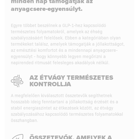
minden nap támogatják az
anyagcsere-egyensúlyt.
Egyre többet beszélnek a GLP-1-hez kapcsolódó
természetes folyamatokról, amelyek az éhség
szabályozásáért felelősek. Ebben a kategóriában olyan
termékeket találsz, amelyek támogatják a jóllakottságot,
az emésztési komfortot és a mindennapi anyagcsere-
egyensúlyt - hogy könnyebb legyen megőrizni a
napirended ritmusát felesleges akadályok nélkül.
AZ ÉTVÁGY TERMÉSZETES
KONTROLLJA
A megfelelően kiválasztott összetevők segíthetnek
hosszabb ideig fenntartani a jóllakottság érzését és a
stabil energiaszintet az étkezések között, az étvágy
szabályozásához kapcsolódó természetes folyamatokkal
összhangban.
ÖSSZETEVŐK, AMELYEK A