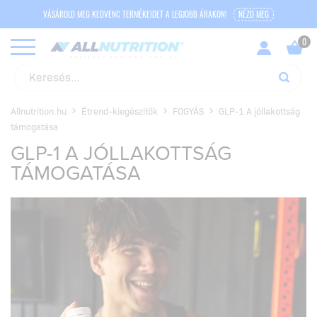
VÁSÁROLD MEG KEDVENC TERMÉKEIDET A LEGJOBB ÁRAKON!
NÉZD MEG
Allnutrition.hu
Étrend-kiegészítők
FOGYÁS
GLP-1 A jóllakottság
támogatása
GLP-1 A JÓLLAKOTTSÁG
TÁMOGATÁSA