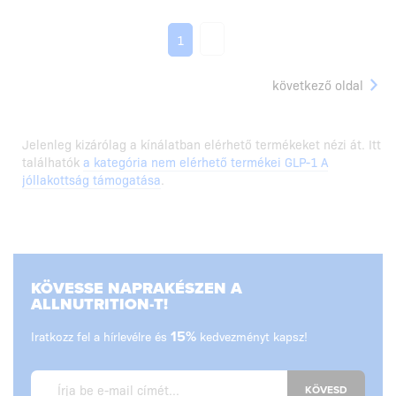
2
1
következő oldal
Jelenleg kizárólag a kínálatban elérhető termékeket nézi át. Itt
találhatók
a kategória nem elérhető termékei GLP-1 A
jóllakottság támogatása
.
KÖVESSE NAPRAKÉSZEN A
ALLNUTRITION-T!
Iratkozz fel a hírlevélre és
15%
kedvezményt kapsz!
KÖVESD