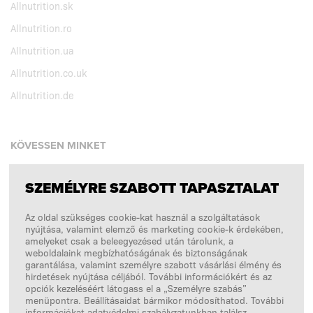
Allnutrition.sk
Allnutrition.ro
Allnutrition.ua
Allnutrition.co.uk
Allnutrition.de
KÖVESSEN MINKET
SZEMÉLYRE SZABOTT TAPASZTALAT
Facebook
Az oldal szükséges cookie-kat használ a szolgáltatások
Instagram
nyújtása, valamint elemző és marketing cookie-k érdekében,
Copyright © 2026
SFD S. A.
amelyeket csak a beleegyezésed után tárolunk, a
weboldalaink megbízhatóságának és biztonságának
garantálása, valamint személyre szabott vásárlási élmény és
hirdetések nyújtása céljából. További információkért és az
opciók kezeléséért látogass el a „Személyre szabás”
A FIZETÉSEKET FELDOLGOZZA
menüpontra. Beállításaidat bármikor módosíthatod. További
információkat adatvédelmi szabályzatunkban találsz.